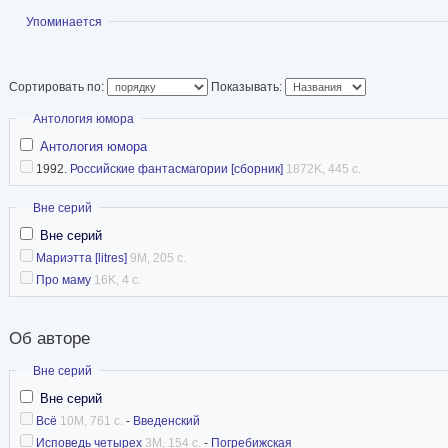
Показать
Упоминается
Сортировать по:
Показывать:
Скрыть
Антология юмора
Антология юмора
1992.
Российские фантасмагории [сборник]
1872K, 445 с.
Скрыть
Вне серий
Вне серий
Мариэтта [litres]
9M, 205 с.
Про маму
16K, 4 с.
Об авторе
Скрыть
Вне серий
Вне серий
Всё
10M, 761 с.
-
Введенский
Исповедь четырех
3M, 154 с.
-
Погребижская