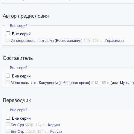
Автор предисловия
Скрыть
Вне серий
Вне серий
Из сгоревшего портфеля (Воспоминания)
44M, 297 с.
-
Герасимов
Составитель
Скрыть
Вне серий
Вне серий
Меня называют Капуцином [избранная проза]
41M, 165 с.
(илл.
Мурышк
Переводчик
Скрыть
Вне серий
Вне серий
Биг Сур
563K, 124 с.
-
Керуак
Биг-Сур
1151K, 124 с.
-
Керуак