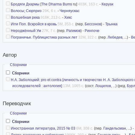
Бродяги Дхармы
[
The Dharma Bums
ru]
403K, 163 с.
-
Керуак
Волосы; Сюрприз
29K, 6 с.
-
Черняускас
Волшебная река
916K, 213 с.
-
Хикс
Игги Поп. Вскройся в кровь
5M, 353 с.
(пер.
Бессонов
) -
Трынка
Нероджённый Ум
27K, 7 с.
(пер.
Рагимов
) -
Ринпоче
Пограничье. Публицистика разных лет
32M, 322 с.
(пер.
Лебедев
, ...) -
В
Автор
Скрыть
Сборники
Сборники
Н.А. Заболоцкий: pro et contra [личность и творчество Н. А. Заболоцкого
исследователей : антология]
13M, 1065 с.
(сост.
Лощилов
, ...) (ред.
Бурл
Переводчик
Скрыть
Сборники
Сборники
Иностранная литература, 2015 № 03
6M, 308 с.
(пер.
Гандельсман
, ...) -
Литва: рассеяние и собирание
1996K, 293 с.
(пер.
Гандельсман
, ...) -
Ба