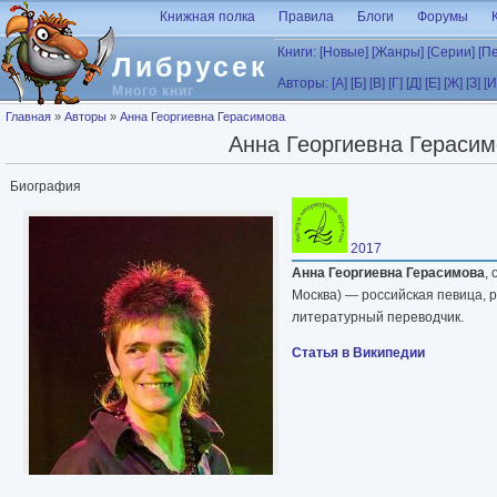
Перейти к основному содержанию
Книжная полка
Правила
Блоги
Форумы
Книги:
[Новые]
[Жанры]
[Серии]
[П
Либрусек
Авторы:
[А]
[Б]
[В]
[Г]
[Д]
[Е]
[Ж]
[З]
[И
Много книг
Вы здесь
Главная
»
Авторы
»
Анна Георгиевна Герасимова
Анна Георгиевна Гераси
Биография
2017
Анна Георгиевна Герасимова
,
Москва) — российская певица, р
литературный переводчик.
Статья в Википедии