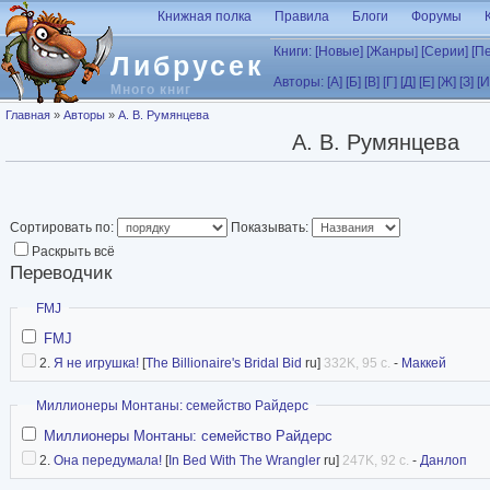
Перейти к основному содержанию
Книжная полка
Правила
Блоги
Форумы
Книги:
[Новые]
[Жанры]
[Серии]
[П
Либрусек
Авторы:
[А]
[Б]
[В]
[Г]
[Д]
[Е]
[Ж]
[З]
[И
Много книг
Вы здесь
Главная
»
Авторы
»
А. В. Румянцева
А. В. Румянцева
Сортировать по:
Показывать:
Раскрыть всё
Переводчик
Скрыть
FMJ
FMJ
2.
Я не игрушка!
[
The Billionaire's Bridal Bid
ru]
332K, 95 с.
-
Маккей
Скрыть
Миллионеры Монтаны: семейство Райдерс
Миллионеры Монтаны: семейство Райдерс
2.
Она передумала!
[
In Bed With The Wrangler
ru]
247K, 92 с.
-
Данлоп