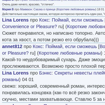
Очень даже ничего, красиво, "отлично".
Мария В
про
Макмаон
:
Сказка о принце
(
Короткие любовные романы
) 18 01
Действительно настоящая сказка, которую интересно прочитать один раз, "
Lina Lorens
про
Кокс
:
Поймай, если сможешь
Convenience or Pleasure?
ru] (
Короткие любов
Сюжет понравился, но написано топорно. Авто
кота за хвост, а потом резко его обрубала)))
annet812
про
Кокс
:
Поймай, если сможешь
[
Bo
or Pleasure?
ru] (
Короткие любовные романы
) 
Какой-то неудобоваримый сухарь. Даже эмоци
прослеживаются. Возможно просто плохой пе
Lina Lorens
про
Бэнкс
:
Секреты невесты плей
романы
) 04 01
свежо: хороший, современный роман, интерес
понравилась концовка (как-то всё резко закон
скучно, местами захватывающе. Ставлю 5 за 