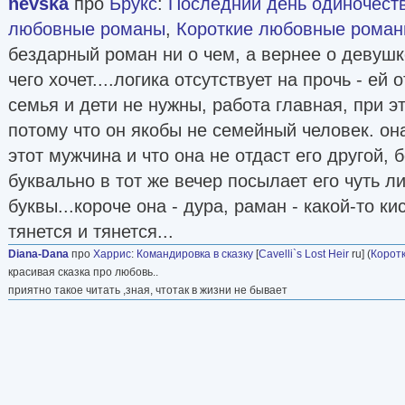
nevska
про
Брукс
:
Последний день одиночест
любовные романы
,
Короткие любовные рома
бездарный роман ни о чем, а вернее о девушке
чего хочет....логика отсутствует на прочь - ей
семья и дети не нужны, работа главная, при 
потому что он якобы не семейный человек. она
этот мужчина и что она не отдаст его другой, 
буквально в тот же вечер посылает его чуть л
буквы...короче она - дура, раман - какой-то ки
тянется и тянется...
Diana-Dana
про
Харрис
:
Командировка в сказку
[
Cavelli`s Lost Heir
ru] (
Корот
красивая сказка про любовь..
приятно такое читать ,зная, чтотак в жизни не бывает