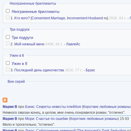
Скрыть
Неограненные бриллианты
Неограненные бриллианты
1.
Кто кого?
[
Convenient Marriage, Inconvenient Husband
ru]
293K, 94 с.
-
Скрыть
Три подруги
Три подруги
2.
Мой нежный мачо
449K, 94 с.
-
Лавлейс
Скрыть
Ужин в 8
Ужин в 8
3.
Последний день одиночества
381K, 77 с.
-
Брукс
Показать
Вне серий
Мария В
про
Бэнкс
:
Секреты невесты плейбоя
(
Короткие любовные романы
Немного смазан конец, а целом, мне очень понравился роман, "отлично".
Мария В
про
Мори
:
Счастье по ошибке
(
Короткие любовные романы
) 15 03
Мило и трогательно, "отлично".
Мария В
про
Лукас
:
Соблазнение невинной
[
The Innocent’s Dark Seduction
ru]