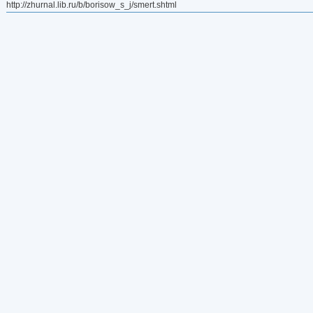
http://zhurnal.lib.ru/b/borisow_s_j/smert.shtml