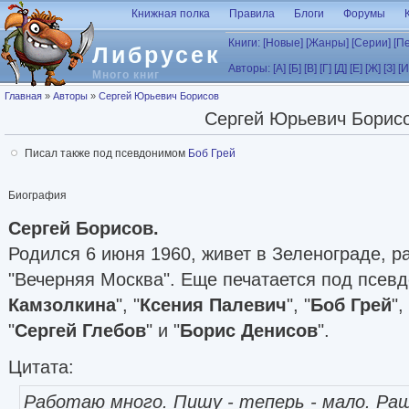
Перейти к основному содержанию
Книжная полка
Правила
Блоги
Форумы
Книги:
[Новые]
[Жанры]
[Серии]
[П
Либрусек
Авторы:
[А]
[Б]
[В]
[Г]
[Д]
[Е]
[Ж]
[З]
[И
Много книг
Вы здесь
Главная
»
Авторы
»
Сергей Юрьевич Борисов
Сергей Юрьевич Борис
Писал также под псевдонимом
Боб Грей
Биография
Сергей Борисов.
Родился 6 июня 1960, живет в Зеленограде, ра
"Вечерняя Москва". Еще печатается под псевд
Камзолкина
", "
Ксения Палевич
", "
Боб Грей
",
"
Сергей Глебов
" и "
Борис Денисов
".
Цитата:
Работаю много. Пишу - теперь - мало. Ращ