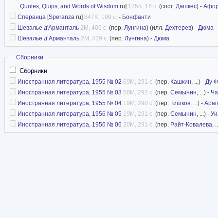
Quotes, Quips, and Words of Wisdom
ru]
175K, 16 с.
(сост.
Дашкес
) -
Афо
Сперанца
[
Speranza
ru]
847K, 199 с.
-
Бонфанти
Шевалье д'Арманталь
2M, 405 с.
(пер.
Лунгина
) (илл.
Дехтерев
) -
Дюма
Шевалье д’Арманталь
2M, 429 с.
(пер.
Лунгина
) -
Дюма
Скрыть
Сборники
Сборники
Иностранная литература, 1955 № 02
69M, 291 с.
(пер.
Кашкин
, ...) -
Ду Ф
Иностранная литература, 1955 № 03
56M, 292 с.
(пер.
Семынин
, ...) -
Ча
Иностранная литература, 1955 № 04
19M, 290 с.
(пер.
Тишков
, ...) -
Араг
Иностранная литература, 1956 № 05
19M, 291 с.
(пер.
Семынин
, ...) -
Уи
Иностранная литература, 1956 № 06
20M, 291 с.
(пер.
Райт-Ковалева
, .