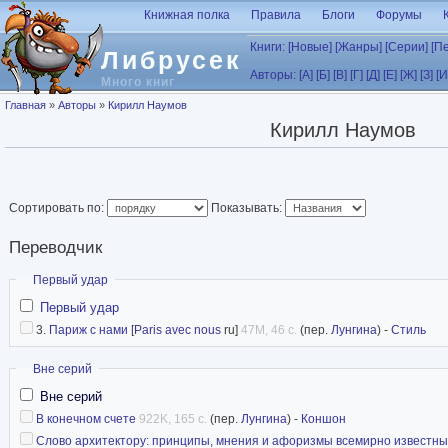
Перейти к основному содержанию
Книжная полка
Правила
Блоги
Форумы
Книги:
[Новые]
[Жанры]
[Серии]
[П
Либрусек
Авторы:
[А]
[Б]
[В]
[Г]
[Д]
[Е]
[Ж]
[З]
[И
Много книг
Вы здесь
Главная
»
Авторы
»
Кирилл Наумов
Кирилл Наумов
Сортировать по:
Показывать:
Переводчик
Скрыть
Первый удар
Первый удар
3.
Париж с нами
[
Paris avec nous
ru]
47M, 46 с.
(пер.
Лунгина
) -
Стиль
Скрыть
Вне серий
Вне серий
В конечном счете
922K, 165 с.
(пер.
Лунгина
) -
Коншон
Слово архитектору: принципы, мнения и афоризмы всемирно известны