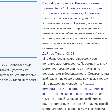
Barbud
про
Воронцов
:
Военный инженер
Ермака. Книга 1
(
Альтернативная история
,
Исторические приключения
,
Попаданцы
,
Самиздат, сетевая литература
) 03 08
Что-то как-то не ахти. Не знаю, как насчет
исторической точности происходящих в
повествовании событий, но казаки XVI века,
вполне грамотно говорящие на современном
нам литературном языке - это перебор)
Оценка: плохо
Дей
про
Таксист
03 08
Мне было очень захватывающе. Идея
понравилась неимоверно. Переживательных
 Рейх. Вливаются туда
моментов тьма, но они не затянуты и не
кажем, будет так же
перерастают в безнадёжность. Седьмая книга
читателя, что писатель с
выбивается из общего ряда в лучшую сторону.
ет своим главным героям,
Миллиардер, приговорённый
………
mysevra
про
Рот
:
Insurgent
[en] (
Социальная
фантастика
,
Любовная фантастика
) 02 08
Скучнее первой: меньше событий, больше
обид, рефлексии и претензий. Если бы с этой
книги начиналась серия, я бы уже забросила.