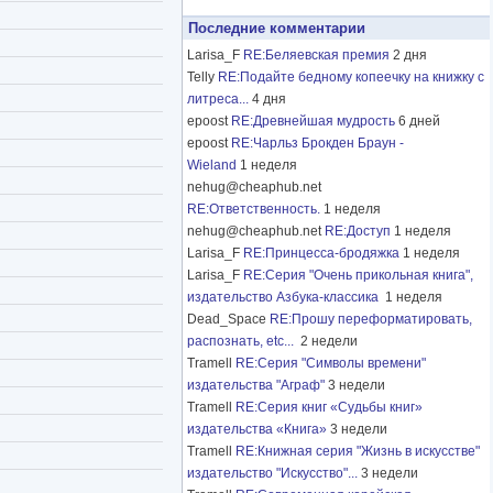
Последние комментарии
Larisa_F
RE:Беляевская премия
2 дня
Telly
RE:Подайте бедному копеечку на книжку с
литреса...
4 дня
epoost
RE:Древнейшая мудрость
6 дней
epoost
RE:Чарльз Брокден Браун -
Wieland
1 неделя
nehug@cheaphub.net
RE:Ответственность.
1 неделя
nehug@cheaphub.net
RE:Доступ
1 неделя
Larisa_F
RE:Принцесса-бродяжка
1 неделя
Larisa_F
RE:Серия "Очень прикольная книга",
издательство Азбука-классика
1 неделя
Dead_Space
RE:Прошу переформатировать,
распознать, etc...
2 недели
Tramell
RE:Серия "Символы времени"
издательства "Аграф"
3 недели
Tramell
RE:Серия книг «Судьбы книг»
издательства «Книга»
3 недели
Tramell
RE:Книжная серия "Жизнь в искусстве"
издательство "Искусство"...
3 недели