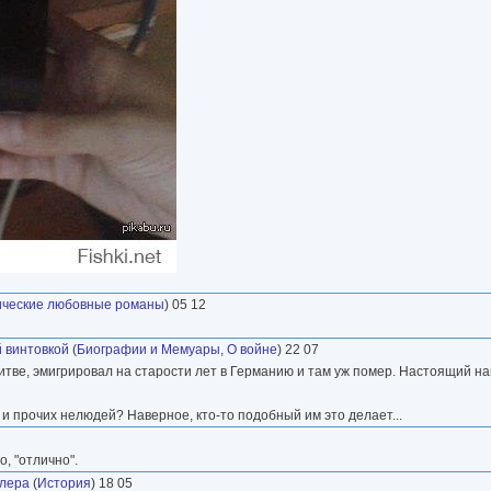
ические любовные романы
) 05 12
 винтовкой
(
Биографии и Мемуары
,
О войне
) 22 07
 Литве, эмигрировал на старости лет в Германию и там уж помер. Настоящий на
 и прочих нелюдей? Наверное, кто-то подобный им это делает...
, "отлично".
тлера
(
История
) 18 05