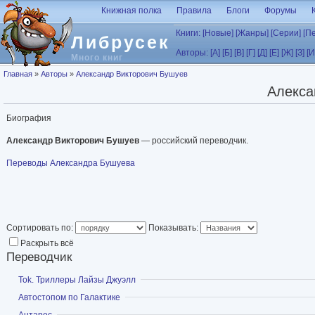
Перейти к основному содержанию
Книжная полка
Правила
Блоги
Форумы
Книги:
[Новые]
[Жанры]
[Серии]
[П
Либрусек
Авторы:
[А]
[Б]
[В]
[Г]
[Д]
[Е]
[Ж]
[З]
[И
Много книг
Вы здесь
Главная
»
Авторы
»
Александр Викторович Бушуев
Алекса
Биография
Александр Викторович Бушуев
— российский переводчик.
Переводы Александра Бушуева
Сортировать по:
Показывать:
Раскрыть всё
Переводчик
Показать
Tok. Триллеры Лайзы Джуэлл
Показать
Автостопом по Галактике
Показать
Антарес