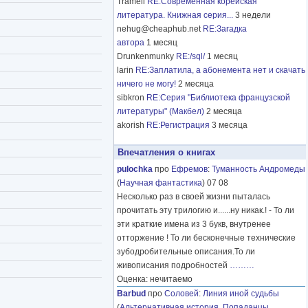
Tramell
RE:Современная корейская
литература. Книжная серия...
3 недели
nehug@cheaphub.net
RE:Загадка
автора
1 месяц
Drunkenmunky
RE:/sql/
1 месяц
larin
RE:Заплатила, а абонемента нет и скачать
ничего не могу!
2 месяца
sibkron
RE:Серия "Библиотека французской
литературы" (Макбел)
2 месяца
akorish
RE:Регистрация
3 месяца
Впечатления о книгах
pulochka
про
Ефремов
:
Туманность Андромеды
(
Научная фантастика
) 07 08
Несколько раз в своей жизни пыталась
прочитать эту трилогию и......ну никак.! - То ли
эти краткие имена из 3 букв, внутренее
отторжение ! То ли бесконечные технические
зубодробительные описания.То ли
живописания подробностей
………
Оценка: нечитаемо
Barbud
про
Соловей
:
Линия иной судьбы
(
Альтернативная история
,
Попаданцы
,