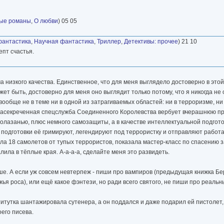
ые романы
,
О любви
) 05 05
фантастика
,
Научная фантастика
,
Триллер
,
Детективы: прочее
) 21 10
епт счастья.
 низкого качества. Единственное, что для меня выглядело достоверно в этой
ожет быть, достоверно для меня оно выглядит только потому, что я никогда не
 вообще не в теме ни в одной из затрагиваемых областей: ни в терроризме, ни
рхзасекреченная спецслужба Соединенного Королевства вербует вчерашнюю п
калолазанью, плюс немного самозащиты, а в качестве интеллектуальной подгото
 подготовки её гримируют, легендируют под террористку и отправляют работа
ила 18 самолетов от тупых террористов, показала мастер-класс по спасению 
ила в тёплые края. А-а-а-а, сделайте меня это развидеть.
ше. А если уж совсем невтерпеж - пиши про вампиров (предыдущая книжка Бер
жья роса), или ещё какое фэнтези, но ради всего святого, не пиши про реальны
титутка шантажировала сутенера, а он поддался и даже подарил ей пистолет, 
его писева.