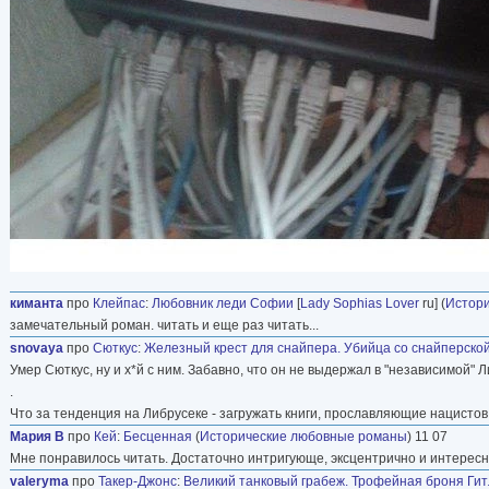
киманта
про
Клейпас
:
Любовник леди Софии
[
Lady Sophias Lover
ru] (
Истор
замечательный роман. читать и еще раз читать...
snovaya
про
Сюткус
:
Железный крест для снайпера. Убийца со снайперской
Умер Сюткус, ну и х*й с ним. Забавно, что он не выдержал в "независимой"
.
Что за тенденция на Либрусеке - загружать книги, прославляющие нацистов
Мария В
про
Кей
:
Бесценная
(
Исторические любовные романы
) 11 07
Мне понравилось читать. Достаточно интригующе, эксцентрично и интересно
valeryma
про
Такер-Джонс
:
Великий танковый грабеж. Трофейная броня Ги