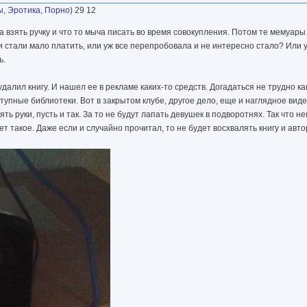
ы
,
Эротика
,
Порно
) 29 12
ена взять ручку и что то мыча писать во время совокупления. Потом те мемуар
и стали мало платить, или уж все перепробовала и не интересно стало? Или
ь.
 удалил книгу. И нашел ее в рекламе каких-то средств. Догадаться не трудно к
тупные библиотеки. Вот в закрытом клубе, другое дело, еще и наглядное виде
ь руки, пусть и так. За то не будут лапать девушек в подворотнях. Так что н
т такое. Даже если и случайно прочитал, то не будет восхвалять книгу и авто