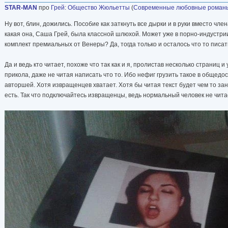
STAR-MAN
про
Грей
:
Общество Жюльетты
(
Современные любовные роман
Ну вот, блин, дожились. Пособие как заткнуть все дырки и в руки вместо чл
какая она, Саша Грей, была классной шлюхой. Может уже в порно-индустри
комплект премиальных от Венеры? Да, тогда только и осталось что то писат
Да и ведь кто читает, похоже что так как и я, пролистав несколько страниц и
прикола, даже не читая написать что то. Ибо нефиг грузить такое в общедос
авторшей. Хотя извращенцев хватает. Хотя бы читая текст будет чем то занят
есть. Так что подключайтесь извращенцы, ведь нормальный человек не читае