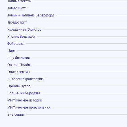
Показать
Тайные тексты
Показать
Томас Питт
Показать
Томми и Таппенс Бересфорд
Показать
Трэдд-стрит
Показать
Украденный Христос
Показать
Ученик Ведьмака
Показать
Фэйрфакс
Показать
Цирк
Показать
Шоу безликих
Показать
Эвелин Тэлбот
Показать
Элис Квентин
Показать
Антология фантастики
Показать
Эркюль Пуаро
Показать
Волшебник-Бродяга
Показать
МИФические истории
Показать
МИФические приключения
Показать
Вне серий