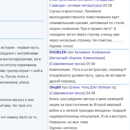
Самиздат, сетевая литература
) 05 08
Скучно и монотонно. Линейное
малохудожественное повествование идет
семимильными шагами, напоминая по стилю
скорее сочинение "Как я провел лето". К
середине читал через строчку, к концу уже
через несколько страниц. Не советую,
………
Оценка: плохо
 истории - первая часть
DGOBLEK
про
Кальвино
:
Избранное
 общался с английскими
[Авторский сборник. Компиляция]
 в контртерроризме, ни в
(
Современная проза
) 05 08
роститутку-наркоманку
Компиляция...Путь в штаб (рассказ, перевод Р.
вки тренер играет с ней в
Хлодовского) должен быть, здесь же вставили
ть. После этого я
другой перевод.
заложников, убила
Oleg68
про
Шлинк
:
Чтец
[
Der Vorleser
ru]
(
Современная проза
) 04 08
Книга- рассуждение автора о вине немецкой
нелла как раз о них,
нации за преступления во Второй мировой
й мир. Не твоё это.
войне и о личной трагедии женщины- бывшей
надзирательницы концлагеря. Я не в восторге.
что накину балл за то,
Наверное, не моя тема.
Оценка: неплохо