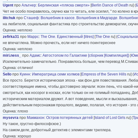
Ugent
про
Альтнер
:
Берлинская «пляска смерти»
[
Berlin Dance of Death
ru] (
Б
Чет не особо понравилось, скучно как то читать, еле осилил, " по колено в к
ilitchuk
про
Сташеф
:
Волшебник в хаосе. Волшебник в Мидгарде. Волшебни
на любителя, социальная фантастика про строительство демократии, скучно
Оценка: неплохо
zefirka31
про
Маррс
:
The One. Единственный [litres]
[
The One
ru] (
Социальна
не впечатлена. Можно прочесть, если нет ничего поинтереснее
Оценка: неплохо
miri.ness_
про
Адамс
:
Автостопом по Галактике [сборник [Компиляция]]
(
Юмо
Исключительно-замечательно. Понравилось больше, чем перевод М.Спивак
Оценка: отлично!
Sello
про
Куинн
:
Императрица семи холмов
[
Empress of the Seven Hills
ru] (
Ис
Все просто. Берется историческая эпоха - как фон для повествования. Люб
соответствующие имена, чтобы достоверно звучали: ясен пень, что какой-
смотреться, как носорог в носках, если только он не голимый попаданец. 
историческим материалом дружит. А вот поведение, мысли и высказывания
действительным персонажам прошлого, видимо, полагая, что история - это
Оценка: плохо
mysevra
про
Макмахон
:
Остров потерянных детей
[
Island of Lost Girls
ru] (
Тр
Ну такое, грустно-философское.)
На самом деле, добротный детектив с элементами триллера.
Оценка: хорошо