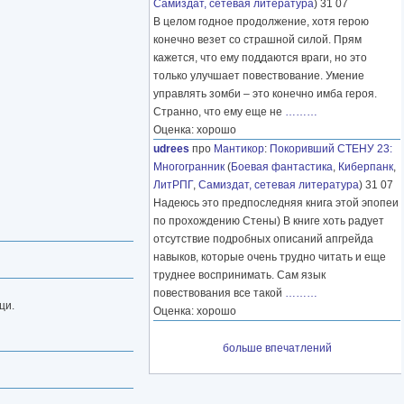
Самиздат, сетевая литература
) 31 07
В целом годное продолжение, хотя герою
конечно везет со страшной силой. Прям
кажется, что ему поддаются враги, но это
только улучшает повествование. Умение
управлять зомби – это конечно имба героя.
Странно, что ему еще не
………
Оценка: хорошо
udrees
про
Мантикор
:
Покоривший СТЕНУ 23:
Многогранник
(
Боевая фантастика
,
Киберпанк
,
ЛитРПГ
,
Самиздат, сетевая литература
) 31 07
Надеюсь это предпоследняя книга этой эпопеи
по прохождению Стены) В книге хоть радует
отсутствие подробных описаний апгрейда
навыков, которые очень трудно читать и еще
труднее воспринимать. Сам язык
повествования все такой
………
ци.
Оценка: хорошо
больше впечатлений