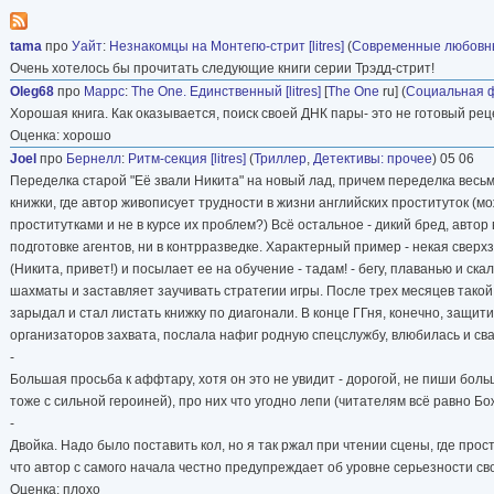
tama
про
Уайт
:
Незнакомцы на Монтегю-стрит [litres]
(
Современные любовн
Очень хотелось бы прочитать следующие книги серии Трэдд-стрит!
Oleg68
про
Маррс
:
The One. Единственный [litres]
[
The One
ru] (
Социальная 
Хорошая книга. Как оказывается, поиск своей ДНК пары- это не готовый рец
Оценка: хорошо
Joel
про
Бернелл
:
Ритм-секция [litres]
(
Триллер
,
Детективы: прочее
) 05 06
Переделка старой "Её звали Никита" на новый лад, причем переделка весьма
книжки, где автор живописует трудности в жизни английских проституток (м
проститутками и не в курсе их проблем?) Всё остальное - дикий бред, автор
подготовке агентов, ни в контрразведке. Характерный пример - некая све
(Никита, привет!) и посылает ее на обучение - тадам! - бегу, плаванью и с
шахматы и заставляет заучивать стратегии игры. После трех месяцев такой
зарыдал и стал листать книжку по диагонали. В конце ГГня, конечно, защит
организаторов захвата, послала нафиг родную спецслужбу, влюбилась и свал
-
Большая просьба к аффтару, хотя он это не увидит - дорогой, не пиши боль
тоже с сильной героиней), про них что угодно лепи (читателям всё равно Бо
-
Двойка. Надо было поставить кол, но я так ржал при чтении сцены, где прос
что автор с самого начала честно предупреждает об уровне серьезности сво
Оценка: плохо