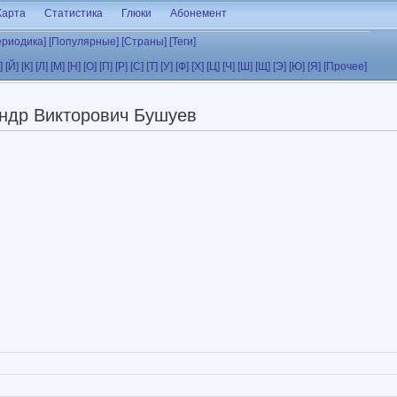
Карта
Статистика
Глюки
Абонемент
ериодика]
[Популярные]
[Страны]
[Теги]
]
[Й]
[К]
[Л]
[М]
[Н]
[О]
[П]
[Р]
[С]
[Т]
[У]
[Ф]
[Х]
[Ц]
[Ч]
[Ш]
[Щ]
[Э]
[Ю]
[Я]
[Прочее]
ндр Викторович Бушуев