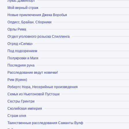
Показать
Лукас Дэвенпорт
Показать
Мой верный страж
Показать
Новые приключения Джека Воробья
Показать
Олдисс, Брайан. Сборники
Показать
Орлы Рима
Показать
Отдел уголовного розыска Спиллинга
Показать
Отряд «Сигма»
Показать
Под подозрением
Показать
Полукровки и Маги
Показать
Последняя руна
Показать
Расследование ведут новички!
Показать
Рим (Куинн)
Показать
Робертс Нора, Несерийные произведения
Показать
Семья из Ньютоновой Пустоши
Показать
Сестры Гринтри
Показать
Сколийская империя
Показать
Страж огня
Показать
Таинственные расследования Саманты Вулф