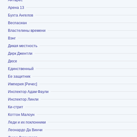
Показать
Арена 13
Показать
Бухта Ангелов
Показать
Веспасиан
Показать
Властелины времени
Показать
Вэнг
Показать
Дикая местность
Показать
Дирк Джентли
Показать
Дюсе
Показать
Единственный
Показать
Ее защитник
Показать
Империя [Ричес]
Показать
Инспектор Адам Фаули
Показать
Инспектор Линли
Показать
Ки-стрит
Показать
Коттон Малоун
Показать
Леди и их поклонники
Показать
Леонардо Да Винчи