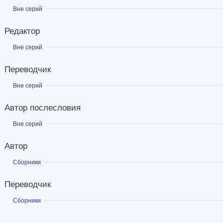
Показать
Вне серий
Редактор
Показать
Вне серий
Переводчик
Показать
Вне серий
Автор послесловия
Показать
Вне серий
Автор
Показать
Сборники
Переводчик
Показать
Сборники