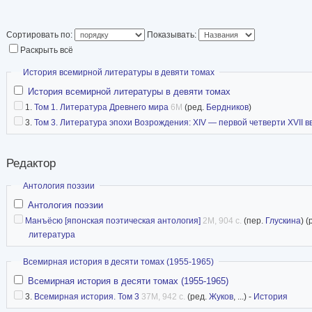
Сортировать по:
Показывать:
Раскрыть всё
Скрыть
История всемирной литературы в девяти томах
История всемирной литературы в девяти томах
1.
Том 1. Литература Древнего мира
6M
(ред.
Бердников
)
3.
Том 3. Литература эпохи Возрождения: XIV — первой четверти XVII вв
Редактор
Скрыть
Антология поэзии
Антология поэзии
Манъёсю [японская поэтическая антология]
2M, 904 с.
(пер.
Глускина
) 
литература
Скрыть
Всемирная история в десяти томах (1955-1965)
Всемирная история в десяти томах (1955-1965)
3.
Всемирная история. Том 3
37M, 942 с.
(ред.
Жуков
, ...) -
История