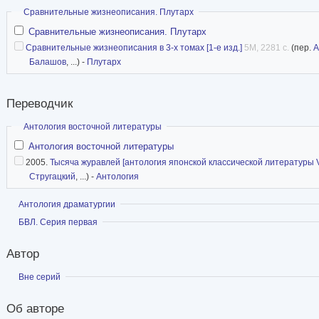
Скрыть
Сравнительные жизнеописания. Плутарх
Сравнительные жизнеописания. Плутарх
Сравнительные жизнеописания в 3-х томах [1-е изд.]
5M, 2281 с.
(пер.
А
Балашов
, ...) -
Плутарх
Переводчик
Скрыть
Антология восточной литературы
Антология восточной литературы
2005.
Тысяча журавлей [антология японской классической литературы VI
Стругацкий
, ...) -
Антология
Показать
Антология драматургии
Показать
БВЛ. Серия первая
Автор
Показать
Вне серий
Об авторе