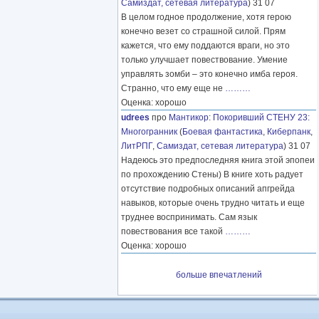
Самиздат, сетевая литература
) 31 07
В целом годное продолжение, хотя герою
конечно везет со страшной силой. Прям
кажется, что ему поддаются враги, но это
только улучшает повествование. Умение
управлять зомби – это конечно имба героя.
Странно, что ему еще не
………
Оценка: хорошо
udrees
про
Мантикор
:
Покоривший СТЕНУ 23:
Многогранник
(
Боевая фантастика
,
Киберпанк
,
ЛитРПГ
,
Самиздат, сетевая литература
) 31 07
Надеюсь это предпоследняя книга этой эпопеи
по прохождению Стены) В книге хоть радует
отсутствие подробных описаний апгрейда
навыков, которые очень трудно читать и еще
труднее воспринимать. Сам язык
повествования все такой
………
Оценка: хорошо
больше впечатлений