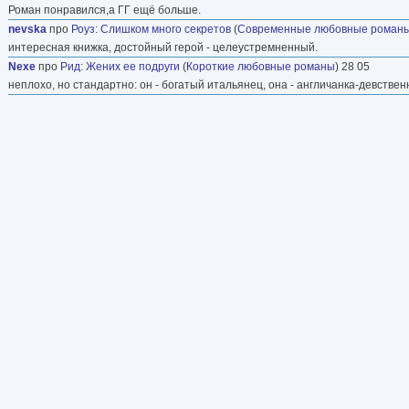
Роман понравился,а ГГ ещё больше.
nevska
про
Роуз
:
Слишком много секретов
(
Современные любовные роман
интересная книжка, достойный герой - целеустремненный.
Nexe
про
Рид
:
Жених ее подруги
(
Короткие любовные романы
) 28 05
неплохо, но стандартно: он - богатый итальянец, она - англичанка-девствен