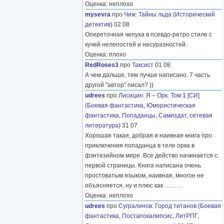
Оценка: неплохо
mysevra
про
Чиж
:
Тайны льда
(
Исторический
детектив
) 02 08
Опереточная чепуха в псевдо-ретро стиле с
кучей нелепостей и несуразностей.
Оценка: плохо
RedRoses3
про
Таксист
01 08
А чем дальше, тем лучше написано. 7 часть
другой "автор" писал? ))
udrees
про
Лисицин
:
Я – Орк. Том 1 [СИ]
(
Боевая фантастика
,
Юмористическая
фантастика
,
Попаданцы
,
Самиздат, сетевая
литература
) 31 07
Хорошая такая, добрая и наивная книга про
приключения попаданца в теле орка в
фэнтезийном мире. Все действо начинается с
первой страницы. Книга написана очень
простоватым языком, наивная, многое не
объясняется, ну и плюс как
………
Оценка: неплохо
udrees
про
Сугралинов
:
Город титанов
(
Боевая
фантастика
,
Постапокалипсис
,
ЛитРПГ
,