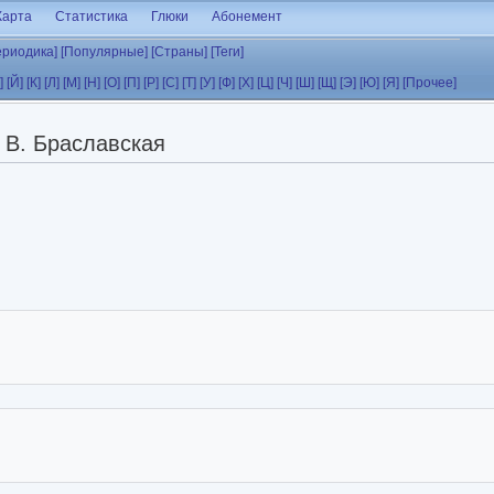
Карта
Статистика
Глюки
Абонемент
ериодика]
[Популярные]
[Страны]
[Теги]
]
[Й]
[К]
[Л]
[М]
[Н]
[О]
[П]
[Р]
[С]
[Т]
[У]
[Ф]
[Х]
[Ц]
[Ч]
[Ш]
[Щ]
[Э]
[Ю]
[Я]
[Прочее]
В. Браславская