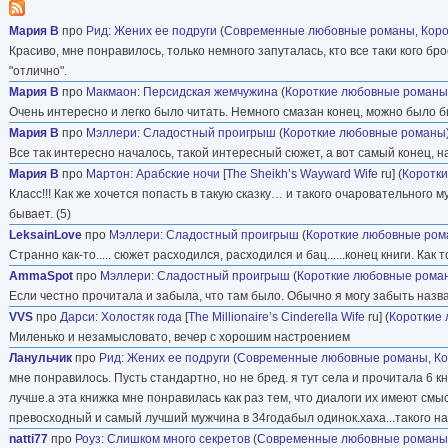
Мария В
про
Рид
:
Жених ее подруги
(
Современные любовные романы
,
Кор
Красиво, мне понравилось, только немного запуталась, кто все таки кого бр
"отлично".
Мария В
про
Макмаон
:
Персидская жемчужина
(
Короткие любовные романы
Очень интересно и легко было читать. Немного смазан конец, можно было бы
Мария В
про
Мэллери
:
Сладостный проигрыш
(
Короткие любовные романы
Все так интересно началось, такой интересный сюжет, а вот самый конец, на
Мария В
про
Мартон
:
Арабские ночи
[
The Sheikh’s Wayward Wife
ru] (
Коротк
Класс!!! Как же хочется попасть в такую сказку… и такого очаровательного му
бывает. (5)
LeksainLove
про
Мэллери
:
Сладостный проигрыш
(
Короткие любовные ро
Странно как-то..... сюжет расходился, расходился и бац......конец книги. Как
AmmaSpot
про
Мэллери
:
Сладостный проигрыш
(
Короткие любовные рома
Если честно прочитала и забыла, что там было. Обычно я могу забыть назван
VVS
про
Дарси
:
Холостяк года
[
The Millionaire’s Cinderella Wife
ru] (
Короткие
Миленько и незамысловато, вечер с хорошим настроением
Ланульчик
про
Рид
:
Жених ее подруги
(
Современные любовные романы
,
Ко
мне понравилось. Пусть стандартно, но не бред. я тут села и прочитала 6 кн
лучше.а эта книжка мне понравилась как раз тем, что диалоги их имеют смыс
превосходный и самый лучший мужчина в 34годабыл одинок.хаха...такого н
natti77
про
Роуз
:
Слишком много секретов
(
Современные любовные романы