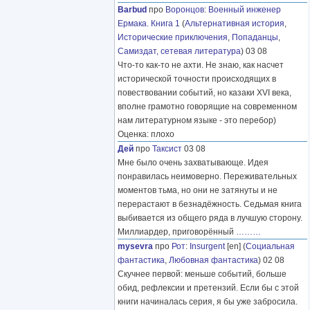
Barbud
про
Воронцов
:
Военный инженер
Ермака. Книга 1
(
Альтернативная история
,
Исторические приключения
,
Попаданцы
,
Самиздат, сетевая литература
) 03 08
Что-то как-то не ахти. Не знаю, как насчет
исторической точности происходящих в
повествовании событий, но казаки XVI века,
вполне грамотно говорящие на современном
нам литературном языке - это перебор)
Оценка: плохо
Дей
про
Таксист
03 08
Мне было очень захватывающе. Идея
понравилась неимоверно. Переживательных
моментов тьма, но они не затянуты и не
перерастают в безнадёжность. Седьмая книга
выбивается из общего ряда в лучшую сторону.
Миллиардер, приговорённый
………
mysevra
про
Рот
:
Insurgent
[en] (
Социальная
фантастика
,
Любовная фантастика
) 02 08
Скучнее первой: меньше событий, больше
обид, рефлексии и претензий. Если бы с этой
книги начиналась серия, я бы уже забросила.