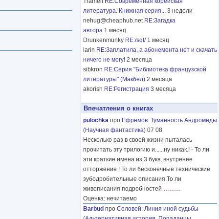
Tramell
RE:Современная корейская
литература. Книжная серия...
3 недели
nehug@cheaphub.net
RE:Загадка
автора
1 месяц
Drunkenmunky
RE:/sql/
1 месяц
larin
RE:Заплатила, а абонемента нет и скачать
ничего не могу!
2 месяца
sibkron
RE:Серия "Библиотека французской
литературы" (Макбел)
2 месяца
akorish
RE:Регистрация
3 месяца
Впечатления о книгах
pulochka
про
Ефремов
:
Туманность Андромеды
(
Научная фантастика
) 07 08
Несколько раз в своей жизни пыталась
прочитать эту трилогию и......ну никак.! - То ли
эти краткие имена из 3 букв, внутренее
отторжение ! То ли бесконечные технические
зубодробительные описания.То ли
живописания подробностей
………
Оценка: нечитаемо
Barbud
про
Соловей
:
Линия иной судьбы
(
Альтернативная история
,
Попаданцы
,