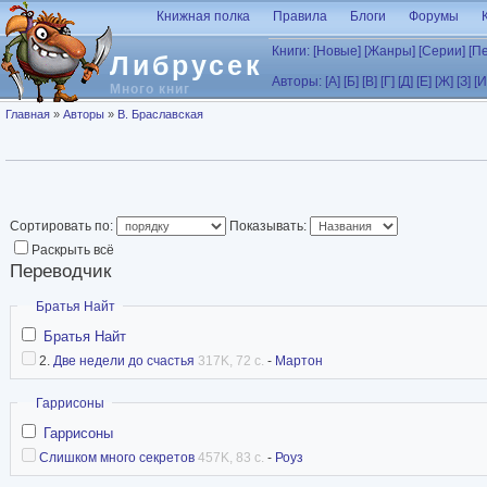
Перейти к основному содержанию
Книжная полка
Правила
Блоги
Форумы
Книги:
[Новые]
[Жанры]
[Серии]
[П
Либрусек
Авторы:
[А]
[Б]
[В]
[Г]
[Д]
[Е]
[Ж]
[З]
[И
Много книг
Вы здесь
Главная
»
Авторы
»
В. Браславская
Сортировать по:
Показывать:
Раскрыть всё
Переводчик
Скрыть
Братья Найт
Братья Найт
2.
Две недели до счастья
317K, 72 с.
-
Мартон
Скрыть
Гаррисоны
Гаррисоны
Слишком много секретов
457K, 83 с.
-
Роуз