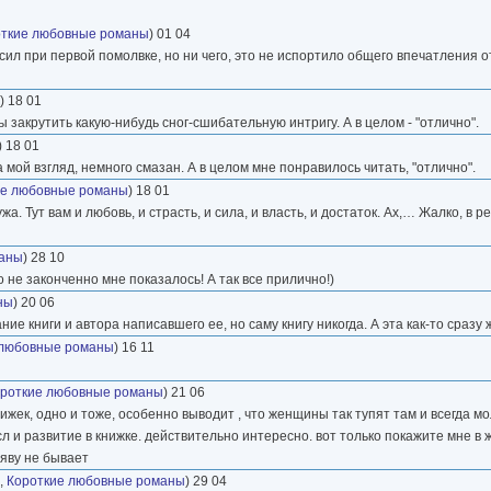
откие любовные романы
) 01 04
осил при первой помолвке, но ни чего, это не испортило общего впечатления о
) 18 01
 закрутить какую-нибудь сног-сшибательную интригу. А в целом - "отлично".
) 18 01
 мой взгляд, немного смазан. А в целом мне понравилось читать, "отлично".
ие любовные романы
) 18 01
жа. Тут вам и любовь, и страсть, и сила, и власть, и достаток. Ах,… Жалко, в р
маны
) 28 10
 то не законченно мне показалось! А так все прилично!)
ны
) 20 06
ие книги и автора написавшего ее, но саму книгу никогда. А эта как-то сразу
 любовные романы
) 16 11
роткие любовные романы
) 21 06
ижек, одно и тоже, особенно выводит , что женщины так тупят там и всегда мо
л и развитие в книжке. действительно интересно. вот только покажите мне в 
аяву не бывает
,
Короткие любовные романы
) 29 04