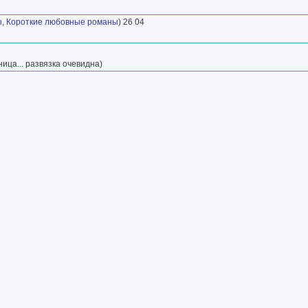
ы
,
Короткие любовные романы
) 26 04
ница... развязка очевидна)