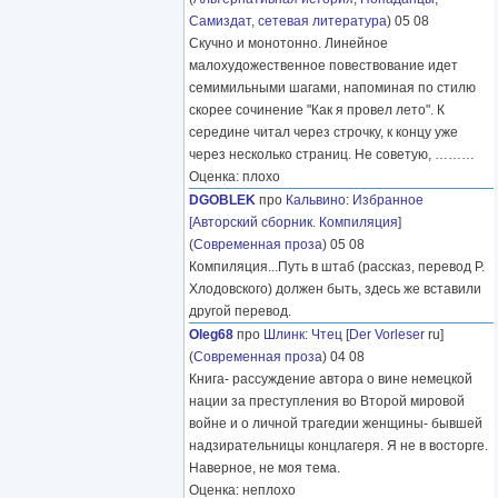
Самиздат, сетевая литература
) 05 08
Скучно и монотонно. Линейное
малохудожественное повествование идет
семимильными шагами, напоминая по стилю
скорее сочинение "Как я провел лето". К
середине читал через строчку, к концу уже
через несколько страниц. Не советую,
………
Оценка: плохо
DGOBLEK
про
Кальвино
:
Избранное
[Авторский сборник. Компиляция]
(
Современная проза
) 05 08
Компиляция...Путь в штаб (рассказ, перевод Р.
Хлодовского) должен быть, здесь же вставили
другой перевод.
Oleg68
про
Шлинк
:
Чтец
[
Der Vorleser
ru]
(
Современная проза
) 04 08
Книга- рассуждение автора о вине немецкой
нации за преступления во Второй мировой
войне и о личной трагедии женщины- бывшей
надзирательницы концлагеря. Я не в восторге.
Наверное, не моя тема.
Оценка: неплохо