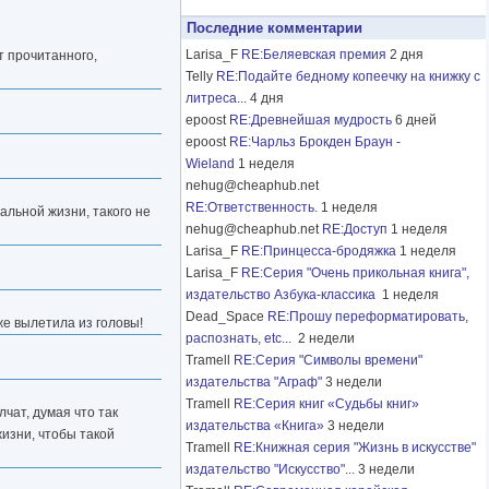
Последние комментарии
Larisa_F
RE:Беляевская премия
2 дня
т прочитанного,
Telly
RE:Подайте бедному копеечку на книжку с
литреса...
4 дня
epoost
RE:Древнейшая мудрость
6 дней
epoost
RE:Чарльз Брокден Браун -
Wieland
1 неделя
nehug@cheaphub.net
RE:Ответственность.
1 неделя
еальной жизни, такого не
nehug@cheaphub.net
RE:Доступ
1 неделя
Larisa_F
RE:Принцесса-бродяжка
1 неделя
Larisa_F
RE:Серия "Очень прикольная книга",
издательство Азбука-классика
1 неделя
Dead_Space
RE:Прошу переформатировать,
 же вылетила из головы!
распознать, etc...
2 недели
Tramell
RE:Серия "Символы времени"
издательства "Аграф"
3 недели
Tramell
RE:Серия книг «Судьбы книг»
лчат, думая что так
издательства «Книга»
3 недели
жизни, чтобы такой
Tramell
RE:Книжная серия "Жизнь в искусстве"
издательство "Искусство"...
3 недели