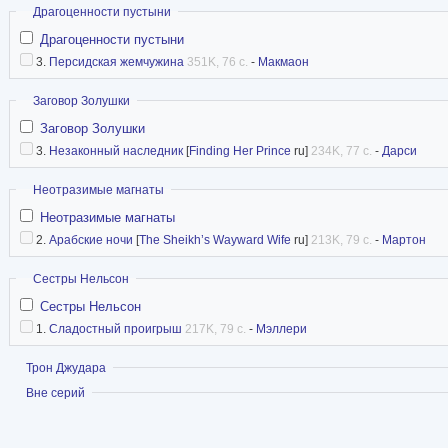
Скрыть
Драгоценности пустыни
Драгоценности пустыни
3.
Персидская жемчужина
351K, 76 с.
-
Макмаон
Скрыть
Заговор Золушки
Заговор Золушки
3.
Незаконный наследник
[
Finding Her Prince
ru]
234K, 77 с.
-
Дарси
Скрыть
Неотразимые магнаты
Неотразимые магнаты
2.
Арабские ночи
[
The Sheikh’s Wayward Wife
ru]
213K, 79 с.
-
Мартон
Скрыть
Сестры Нельсон
Сестры Нельсон
1.
Сладостный проигрыш
217K, 79 с.
-
Мэллери
Показать
Трон Джудара
Показать
Вне серий