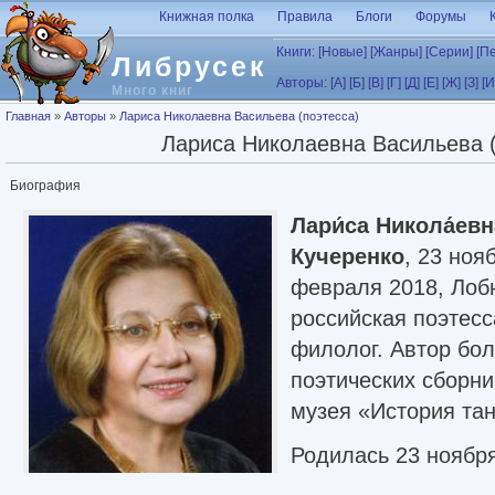
Перейти к основному содержанию
Книжная полка
Правила
Блоги
Форумы
Книги:
[Новые]
[Жанры]
[Серии]
[П
Либрусек
Авторы:
[А]
[Б]
[В]
[Г]
[Д]
[Е]
[Ж]
[З]
[И
Много книг
Вы здесь
Главная
»
Авторы
»
Лариса Николаевна Васильева (поэтесса)
Лариса Николаевна Васильева (
Биография
Лари́са Никола́евн
Кучеренко
, 23 ноя
февраля 2018, Лоб
российская поэтесс
филолог. Автор бо
поэтических сборн
музея «История тан
Родилась 23 ноября
семье инженера Ни