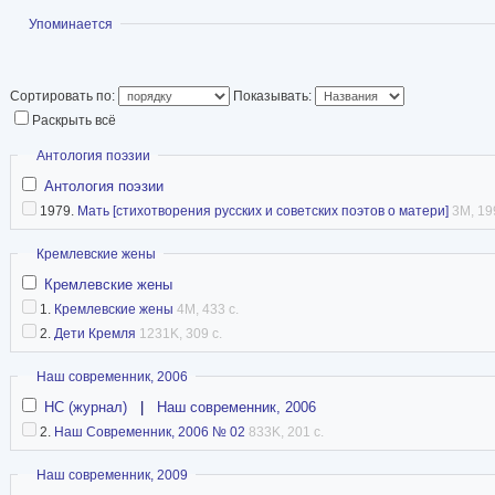
Кучеренко, одного 
Показать
Упоминается
танков БТ и Т-34.
В 1958 году окончила филологический факульт
Сортировать по:
Показывать:
Раскрыть всё
возрасте 82 лет — 27 февраля 2018 года. Пох
Троекуровском кладбище.
Скрыть
Антология поэзии
Антология поэзии
Была замужем за журналистом и корреспонде
1979.
Мать [стихотворения русских и советских поэтов о матери]
3M, 19
Олегом Васильевым
. Они поженились на пос
Скрыть
Кремлевские жены
университета в 1957 году. После замужества 
Кремлевские жены
фамилию супруга. Есть сын.
1.
Кремлевские жены
4M, 433 с.
2.
Дети Кремля
1231K, 309 с.
Википедия
Скрыть
Наш современник, 2006
НС (журнал)
|
Наш современник, 2006
2.
Наш Современник, 2006 № 02
833K, 201 с.
Скрыть
Наш современник, 2009