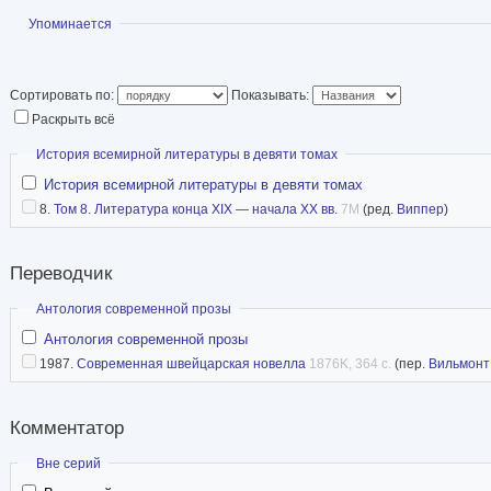
Клауса, «Мать Давида С.» («De moeder van Da
Показать
Упоминается
сказки «Ведьмы и все прочие» («Heksen en zo
повести Харри Мюлиша, Йоса Ванделоо, Марте
Сортировать по:
Показывать:
Хеересма, Белькампо и др.
Раскрыть всё
Жена художника
Владимира Любарова
.
Скрыть
История всемирной литературы в девяти томах
История всемирной литературы в девяти томах
8.
Том 8. Литература конца XIX — начала XX вв.
7M
(ред.
Виппер
)
Переводчик
Скрыть
Антология современной прозы
Антология современной прозы
1987.
Современная швейцарская новелла
1876K, 364 с.
(пер.
Вильмонт
Комментатор
Скрыть
Вне серий