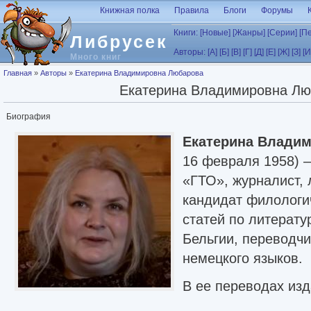
Перейти к основному содержанию
Книжная полка
Правила
Блоги
Форумы
Книги:
[Новые]
[Жанры]
[Серии]
[П
Либрусек
Авторы:
[А]
[Б]
[В]
[Г]
[Д]
[Е]
[Ж]
[З]
[И
Много книг
Вы здесь
Главная
»
Авторы
»
Екатерина Владимировна Любарова
Екатерина Владимировна Лю
Биография
Екатерина Влади
16 февраля 1958) 
«ГТО», журналист, 
кандидат филологич
статей по литерат
Бельгии, переводчи
немецкого языков.
В ее переводах из
«Удивление» («De V