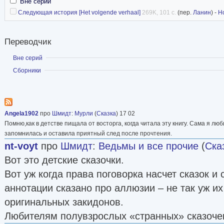
Вне серий
Следующая история [Het volgende verhaal]
269K, 101 с.
(пер.
Ланин
) -
Н
Переводчик
Показать
Вне серий
Показать
Сборники
Angela1902
про
Шмидт
:
Мурли
(
Сказка
) 17 02
Помню,как в детстве пищала от восторга, когда читала эту книгу. Сама я лю
запомнилась и оставила приятный след после прочтения.
nt-voyt
про
Шмидт
:
Ведьмы и все прочие
(
Ска
Вот это детские сказочки.
Вот уж когда права поговорка насчет сказок и 
аннотации сказано про аллюзии – не так уж их
оригинальных закидонов.
Любителям полувзрослых «странных» сказочек 