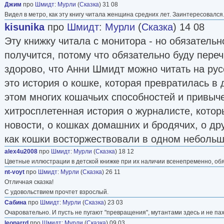
Джим
про
Шмидт
:
Мурли
(
Сказка
) 31 08
Видел в метро, как эту книгу читала женщина средних лет. Заинтересовался
kisunika
про
Шмидт
:
Мурли
(
Сказка
) 14 08
Эту книжку читала с монитора - но обязательн
получится, потому что обязательно буду пере
здорово, что Анни Шмидт можно читать на рус
это история о кошке, которая превратилась в 
этом многих кошачьих способностей и привыче
хитросплетенная история о журналисте, котор
новости, о кошках домашних и бродячих, о дру
как кошки восторжествовали в одном небольш
alex4u2008
про
Шмидт
:
Мурли
(
Сказка
) 18 12
Цветные иллюстрации в детской книжке при их наличии всенепременно, об
nt-voyt
про
Шмидт
:
Мурли
(
Сказка
) 26 11
Отличная сказка!
С удовольствием прочтет взрослый.
Сабина
про
Шмидт
:
Мурли
(
Сказка
) 23 03
Очаровательно. И пусть не пугают "превращения", мутантами здесь и не па
leoparrd
про
Шмидт
:
Мурли
(
Сказка
) 09 03