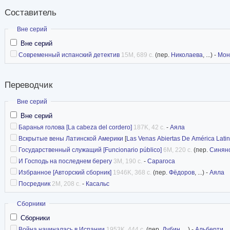
Составитель
Скрыть
Вне серий
Вне серий
Современный испанский детектив
15M, 689 с.
(пер.
Николаева
, ...) -
Мон
Переводчик
Скрыть
Вне серий
Вне серий
Баранья голова [La cabeza del cordero]
187K, 42 с.
-
Аяла
Вскрытые вены Латинской Америки
[
Las Venas Abiertas De América Lati
Государственный служащий [Funcionario público]
6M, 220 с.
(пер.
Синян
И Господь на последнем берегу
3M, 190 с.
-
Сарагоса
Избранное [Авторский сборник]
1946K, 368 с.
(пер.
Фёдоров
, ...) -
Аяла
Посредник
2M, 208 с.
-
Касальс
Скрыть
Сборники
Сборники
Война начиналась в Испании
1953K, 444 с.
(пер.
Дубин
, ...) -
Альберти