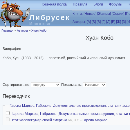
Перейти к основному содержанию
Книжная полка
Правила
Блоги
Форумы
Книги:
[Новые]
[Жанры]
[Серии]
[П
Либрусек
Авторы:
[А]
[Б]
[В]
[Г]
[Д]
[Е]
[Ж]
[З]
[И
Много книг
Вы здесь
Главная
»
Авторы
»
Хуан Кобо
Хуан Кобо
Биография
Кобо, Хуан (1933—2012) — советский, российский и испанский журналист.
Сортировать по:
Показывать:
Переводчик
Скрыть
Гарсиа Маркес, Габриэль. Документальные произведения, статьи и эссе
Гарсиа Маркес, Габриэль. Документальные произведения, статьи 
Этот человек умер своей смертью
6K, 3 с.
-
Гарсиа Маркес