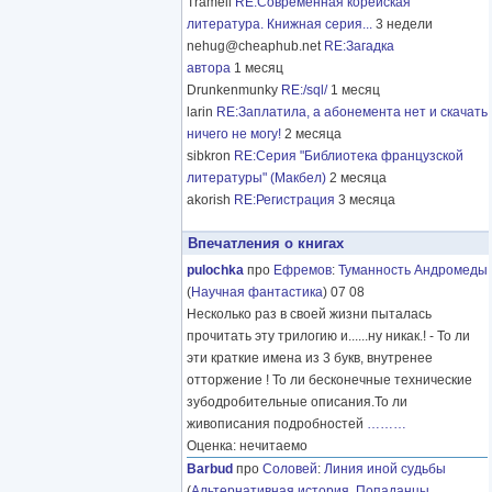
Tramell
RE:Современная корейская
литература. Книжная серия...
3 недели
nehug@cheaphub.net
RE:Загадка
автора
1 месяц
Drunkenmunky
RE:/sql/
1 месяц
larin
RE:Заплатила, а абонемента нет и скачать
ничего не могу!
2 месяца
sibkron
RE:Серия "Библиотека французской
литературы" (Макбел)
2 месяца
akorish
RE:Регистрация
3 месяца
Впечатления о книгах
pulochka
про
Ефремов
:
Туманность Андромеды
(
Научная фантастика
) 07 08
Несколько раз в своей жизни пыталась
прочитать эту трилогию и......ну никак.! - То ли
эти краткие имена из 3 букв, внутренее
отторжение ! То ли бесконечные технические
зубодробительные описания.То ли
живописания подробностей
………
Оценка: нечитаемо
Barbud
про
Соловей
:
Линия иной судьбы
(
Альтернативная история
,
Попаданцы
,