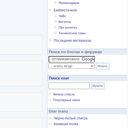
мный том поэзии
Рекомендации
Библиотечное
 премии им. Анджея
ЧаВо
Вычитка
Про вычитку
Технические темы
Последние материалы
Поиск по блогам и форумам
Поиск книг
Фильтр-список
Популярные книги
User menu
Чёрно-белый список
Книжная полка