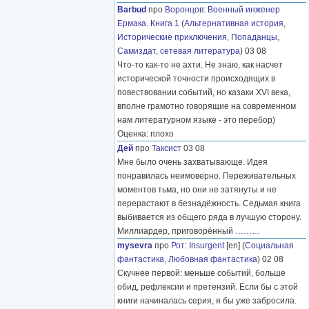
Barbud
про
Воронцов
:
Военный инженер
Ермака. Книга 1
(
Альтернативная история
,
Исторические приключения
,
Попаданцы
,
Самиздат, сетевая литература
) 03 08
Что-то как-то не ахти. Не знаю, как насчет
исторической точности происходящих в
повествовании событий, но казаки XVI века,
вполне грамотно говорящие на современном
нам литературном языке - это перебор)
Оценка: плохо
Дей
про
Таксист
03 08
Мне было очень захватывающе. Идея
понравилась неимоверно. Переживательных
моментов тьма, но они не затянуты и не
перерастают в безнадёжность. Седьмая книга
выбивается из общего ряда в лучшую сторону.
Миллиардер, приговорённый
………
mysevra
про
Рот
:
Insurgent
[en] (
Социальная
фантастика
,
Любовная фантастика
) 02 08
Скучнее первой: меньше событий, больше
обид, рефлексии и претензий. Если бы с этой
книги начиналась серия, я бы уже забросила.