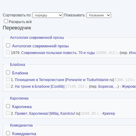
России томах поэзии Константина Ильдефонса Галчиньского и Юлиана Тувим
Шимборской под названием «Соль»
Награжден медалью «За заслуги для польской культуры» и премии ZAiKS – п
Сортировать по:
Показывать:
Дравича (2002 г.). В 2011 году он стал четвёртым в мире и первым в Росси
Раскрыть всё
Переводчик
источник
Скрыть
Антология современной прозы
Антология современной прозы
1979.
Современная польская повесть: 70-е годы
2069K, 412 с.
(пер.
Игн
Скрыть
Блабона
Блабона
1.
Похищение в Тютюрлистане
[
Porwanie w Tiutiurlistanie
ru]
538K, 123 с.
2.
На троне в Блабоне [Coollib]
1716K, 282 с.
(пер.
Борисов
, ...) -
Жукровс
Скрыть
Каролинка
Каролинка
2.
Привет, Каролинка!
[
Witaj, Karolciu!
ru]
304K, 65 с.
-
Крюгер
Скрыть
Комедиантка
Комедиантка