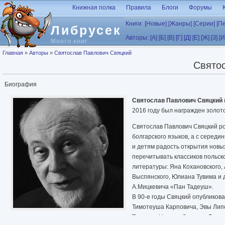
Перейти к основному содержанию
Книжная полка
Правила
Блоги
Форумы
Книги:
[Новые]
[Жанры]
[Серии]
[П
Либрусек
Авторы:
[А]
[Б]
[В]
[Г]
[Д]
[Е]
[Ж]
[З]
[И
Много книг
Вы здесь
Главная
»
Авторы
»
Святослав Павлович Свяцкий
Свято
Биография
Святослав Павлович Свяцкий
2016 году был награжден золот
Святослав Павлович Свяцкий род
болгарского языков, а с серед
и детям радость открытия новы
перечитывать классиков польск
литературы: Яна Кохановского,
Выспянского, Юлиана Тувима и д
А.Мицкевича «Пан Тадеуш».
В 90-е годы Свяцкий опубликов
Тимотеуша Карповича, Эвы Липс
Тадеуша Новака, Эрнеста Брылл