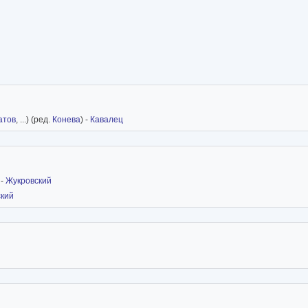
а. В 2005 году именно в переводе Свяцкого появился первый в России объе
ольского Союза авторов и сценических композиторов (обе в 1970 г.). Лауреат
и обладателем титула «Посла польского языка за рубежом».
атов
, ...) (ред.
Конева
) -
Кавалец
-
Жукровский
кий