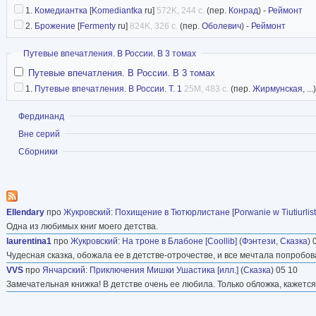
1.
Комедиантка
[
Komediantka
ru]
572K, 244 с.
(пер.
Конрад
) -
Реймонт
2.
Брожение
[
Fermenty
ru]
824K, 326 с.
(пер.
Оболевич
) -
Реймонт
Скрыть
Путевые впечатления. В России. В 3 томах
Путевые впечатления. В России. В 3 томах
1.
Путевые впечатления. В России. Т. 1
25M, 483 с.
(пер.
Жирмунская
, ...
Показать
Фердинанд
Показать
Вне серий
Показать
Сборники
Ellendary
про
Жукровский
:
Похищение в Тютюрлистане
[
Porwanie w Tiutiurlis
Одна из любимых книг моего детства.
laurentina1
про
Жукровский
:
На троне в Блабоне [Coollib]
(
Фэнтези
,
Сказка
) 
Чудесная сказка, обожала ее в детстве-отрочестве, и все мечтала попробов
VVS
про
Янчарский
:
Приключения Мишки Ушастика [илл.]
(
Сказка
) 05 10
Замечательная книжка! В детстве очень ее любила. Только обложка, кажется,