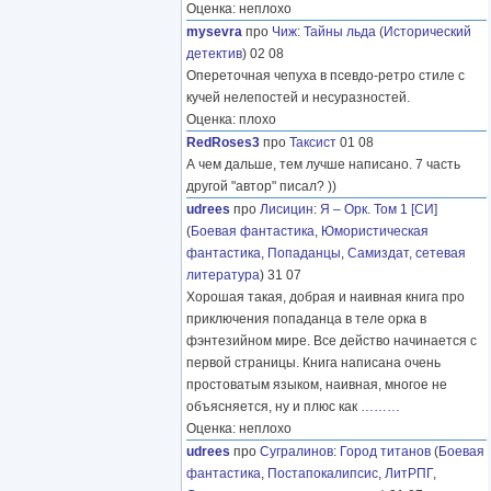
Оценка: неплохо
mysevra
про
Чиж
:
Тайны льда
(
Исторический
детектив
) 02 08
Опереточная чепуха в псевдо-ретро стиле с
кучей нелепостей и несуразностей.
Оценка: плохо
RedRoses3
про
Таксист
01 08
А чем дальше, тем лучше написано. 7 часть
другой "автор" писал? ))
udrees
про
Лисицин
:
Я – Орк. Том 1 [СИ]
(
Боевая фантастика
,
Юмористическая
фантастика
,
Попаданцы
,
Самиздат, сетевая
литература
) 31 07
Хорошая такая, добрая и наивная книга про
приключения попаданца в теле орка в
фэнтезийном мире. Все действо начинается с
первой страницы. Книга написана очень
простоватым языком, наивная, многое не
объясняется, ну и плюс как
………
Оценка: неплохо
udrees
про
Сугралинов
:
Город титанов
(
Боевая
фантастика
,
Постапокалипсис
,
ЛитРПГ
,