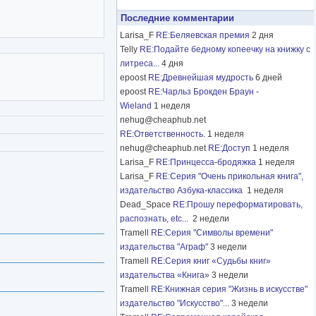
Последние комментарии
Larisa_F
RE:Беляевская премия
2 дня
Telly
RE:Подайте бедному копеечку на книжку с
литреса...
4 дня
epoost
RE:Древнейшая мудрость
6 дней
epoost
RE:Чарльз Брокден Браун -
Wieland
1 неделя
nehug@cheaphub.net
RE:Ответственность.
1 неделя
nehug@cheaphub.net
RE:Доступ
1 неделя
Larisa_F
RE:Принцесса-бродяжка
1 неделя
Larisa_F
RE:Серия "Очень прикольная книга",
издательство Азбука-классика
1 неделя
Dead_Space
RE:Прошу переформатировать,
распознать, etc...
2 недели
Tramell
RE:Серия "Символы времени"
издательства "Аграф"
3 недели
Tramell
RE:Серия книг «Судьбы книг»
издательства «Книга»
3 недели
Tramell
RE:Книжная серия "Жизнь в искусстве"
издательство "Искусство"...
3 недели