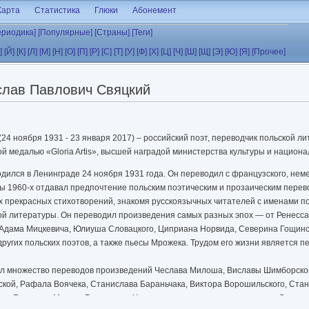
Карта
Статистика
Глюки
Абонемент
ериодика]
[Популярные]
[Страны]
[Теги]
]
[Й]
[К]
[Л]
[М]
[Н]
[О]
[П]
[Р]
[С]
[Т]
[У]
[Ф]
[Х]
[Ц]
[Ч]
[Ш]
[Щ]
[Э]
[Ю]
[Я]
[Прочее]
слав Павлович Свяцкий
(24 ноября 1931 - 23 января 2017) – российский поэт, переводчик польской ли
ой медалью «Gloria Artis», высшей наградой министерства культуры и национ
ился в Ленинграде 24 ноября 1931 года. Он переводил с французского, немец
ины 1960-х отдавал предпочтение польским поэтическим и прозаическим пере
х прекрасных стихотворений, знакомя русскоязычных читателей с именами по
ой литературы. Он переводил произведения самых разных эпох — от Ренесса
 Адама Мицкевича, Юлиуша Словацкого, Циприана Норвида, Северина Гощинс
ругих польских поэтов, а также пьесы Мрожека. Трудом его жизни является 
ал множество переводов произведений Чес­лава Милоша, Виславы Шимборской
кой, Рафала Воячека, Стани­слава Бараньчака, Виктора Ворошильского, Стан
я, Ярослава Марека Рымкевича. Уже в начале нашего века переводы Свяцког