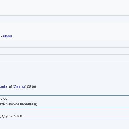
) -
Дюма
tanie
ru] (
Сказка
) 08 06
08 06
ать римское варенье)))
 другая была...