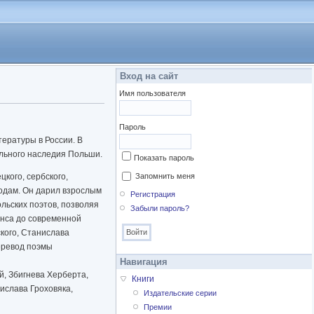
Вход на сайт
Имя пользователя
Пароль
тературы в России. В
ального наследия Польши.
Показать пароль
кого, сербского,
Запомнить меня
водам. Он дарил взрослым
Регистрация
льских поэтов, позволяя
Забыли пароль?
н­са до современной
кого, Станислава
перевод поэмы
Навигация
, Збигнева Херберта,
Книги
ислава Гроховяка,
Издательские серии
о появились в изданных в
Премии