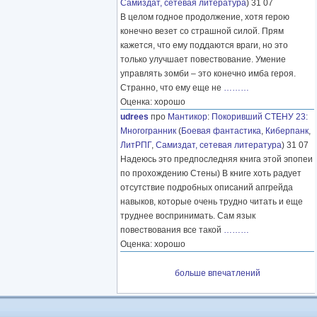
Самиздат, сетевая литература
) 31 07
В целом годное продолжение, хотя герою
конечно везет со страшной силой. Прям
кажется, что ему поддаются враги, но это
только улучшает повествование. Умение
управлять зомби – это конечно имба героя.
Странно, что ему еще не
………
Оценка: хорошо
udrees
про
Мантикор
:
Покоривший СТЕНУ 23:
Многогранник
(
Боевая фантастика
,
Киберпанк
,
ЛитРПГ
,
Самиздат, сетевая литература
) 31 07
Надеюсь это предпоследняя книга этой эпопеи
по прохождению Стены) В книге хоть радует
отсутствие подробных описаний апгрейда
навыков, которые очень трудно читать и еще
труднее воспринимать. Сам язык
повествования все такой
………
Оценка: хорошо
больше впечатлений