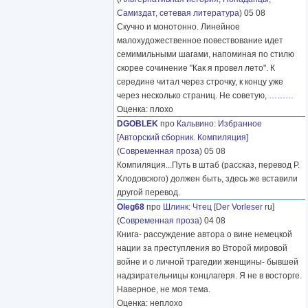
Самиздат, сетевая литература
) 05 08
Скучно и монотонно. Линейное
малохудожественное повествование идет
семимильными шагами, напоминая по стилю
скорее сочинение "Как я провел лето". К
середине читал через строчку, к концу уже
через несколько страниц. Не советую,
………
Оценка: плохо
DGOBLEK
про
Кальвино
:
Избранное
[Авторский сборник. Компиляция]
(
Современная проза
) 05 08
Компиляция...Путь в штаб (рассказ, перевод Р.
Хлодовского) должен быть, здесь же вставили
другой перевод.
Oleg68
про
Шлинк
:
Чтец
[
Der Vorleser
ru]
(
Современная проза
) 04 08
Книга- рассуждение автора о вине немецкой
нации за преступления во Второй мировой
войне и о личной трагедии женщины- бывшей
надзирательницы концлагеря. Я не в восторге.
Наверное, не моя тема.
Оценка: неплохо