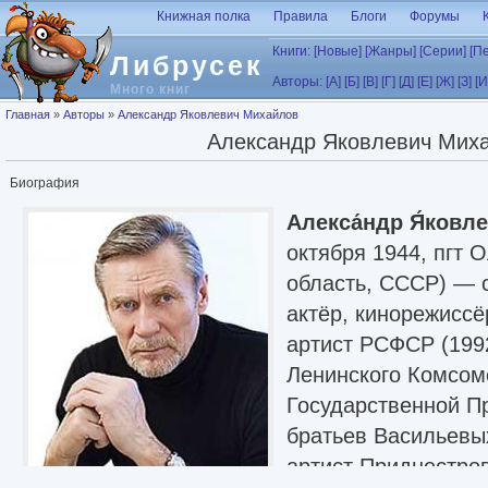
Перейти к основному содержанию
Книжная полка
Правила
Блоги
Форумы
Книги:
[Новые]
[Жанры]
[Серии]
[П
Либрусек
Авторы:
[А]
[Б]
[В]
[Г]
[Д]
[Е]
[Ж]
[З]
[И
Много книг
Вы здесь
Главная
»
Авторы
»
Александр Яковлевич Михайлов
Александр Яковлевич Мих
Биография
Алекса́ндр Я́ковл
октября 1944, пгт 
область, СССР) — с
актёр, кинорежиссё
артист РСФСР (199
Ленинского Комсомо
Государственной 
братьев Васильевы
артист Приднестро