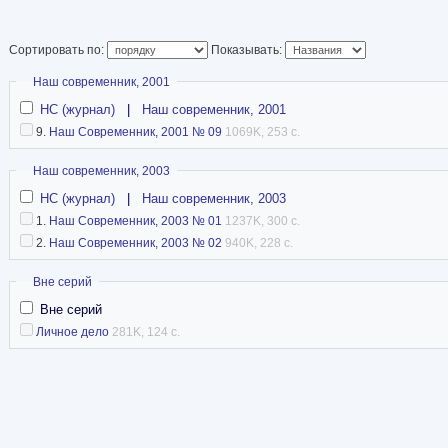
Республики (2014).
Статья в Википед
Сортировать по:
Показывать:
Скрыть
Наш современник, 2001
НС (журнал)
|
Наш современник, 2001
9.
Наш Современник, 2001 № 09
1069K, 253 с.
Скрыть
Наш современник, 2003
НС (журнал)
|
Наш современник, 2003
1.
Наш Современник, 2003 № 01
1237K, 300 с.
2.
Наш Современник, 2003 № 02
940K, 228 с.
Скрыть
Вне серий
Вне серий
Личное дело
281K, 124 с.