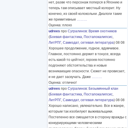
нет, разве что персонаж поперся в Японию и
теперь там описывает местный колорит. Ну
конечно, из своей колокольни. Диалоги такие
же примитивные
………
Оценка: плохо
udrees
про
Сугралинов
:
Время охотников
(
Боевая фантастика
,
Постапокалипсис
,
ЛитРПГ
,
Самиздат, сетевая литература
) 08 08
Хорошее продолжение, годное, вдумчивое.
Главное, постоянно держит в тонусе, всегда
есть какой-то цейтнот, героев постоянно
подгоняют обстоятельства и новые
возникающие опасности. Сюжет не провисает,
и не дает заскучать. Даже
………
Оценка: отлично!
udrees
про
Сугралинов
:
Безымянный клан
(
Боевая фантастика
,
Постапокалипсис
,
ЛитРПГ
,
Самиздат, сетевая литература
) 08 08
Хорошо написано, увлекательно. Все в жанре,
которым так изобилуют выживальщики.
Постепенно все смещается в сторону вражды с
конкурирующими человеческими