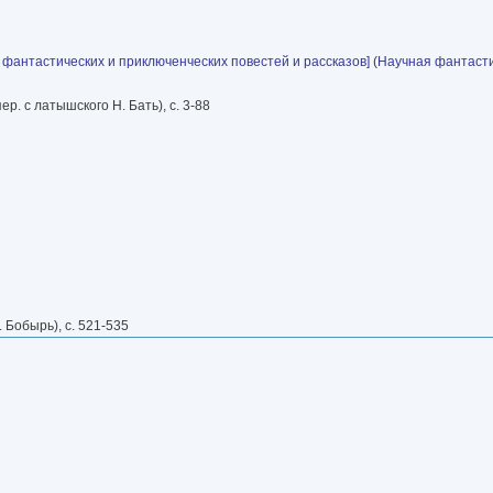
фантастических и приключенческих повестей и рассказов]
(
Научная фантаст
р. с латышского Н. Бать), с. 3-88
 Бобырь), с. 521-535