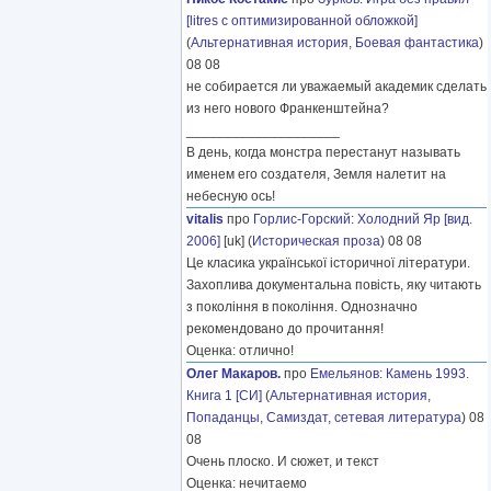
[litres с оптимизированной обложкой]
(
Альтернативная история
,
Боевая фантастика
)
08 08
не собирается ли уважаемый академик сделать
из него нового Франкенштейна?
____________________
В день, когда монстра перестанут называть
именем его создателя, Земля налетит на
небесную ось!
vitalis
про
Горлис-Горский
:
Холодний Яр [вид.
2006]
[uk] (
Историческая проза
) 08 08
Це класика української історичної літератури.
Захоплива документальна повість, яку читають
з покоління в покоління. Однозначно
рекомендовано до прочитання!
Оценка: отлично!
Олег Макаров.
про
Емельянов
:
Камень 1993.
Книга 1 [СИ]
(
Альтернативная история
,
Попаданцы
,
Самиздат, сетевая литература
) 08
08
Очень плоско. И сюжет, и текст
Оценка: нечитаемо