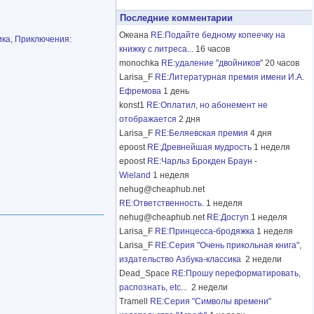
Последние комментарии
Океана
RE:Подайте бедному копеечку на
ика
,
Приключения:
книжку с литреса...
16 часов
monochka
RE:удаление "двойников"
20 часов
Larisa_F
RE:Литературная премия имени И.А.
Ефремова
1 день
konst1
RE:Оплатил, но абонемент не
отображается
2 дня
Larisa_F
RE:Беляевская премия
4 дня
epoost
RE:Древнейшая мудрость
1 неделя
epoost
RE:Чарльз Брокден Браун -
Wieland
1 неделя
nehug@cheaphub.net
RE:Ответственность.
1 неделя
nehug@cheaphub.net
RE:Доступ
1 неделя
Larisa_F
RE:Принцесса-бродяжка
1 неделя
Larisa_F
RE:Серия "Очень прикольная книга",
издательство Азбука-классика
2 недели
Dead_Space
RE:Прошу переформатировать,
распознать, etc...
2 недели
Tramell
RE:Серия "Символы времени"