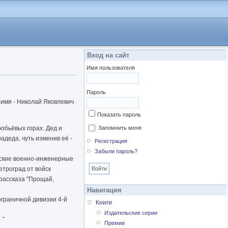
Вход на сайт
Имя пользователя
Пароль
 имя - Николай Яковлевич
Показать пароль
обьёвых горах. Дед и
Запомнить меня
деда, чуть изменив её -
Регистрация
Забыли пароль?
овские военно-инженерные
етроград от войск
рассказа "Прощай,
Навигация
ограничной дивизии 4-й
Книги
Издательские серии
ый литературно-
Премии