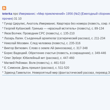
teterka
про
Имерманис
:
«Мир приключений» 1956 (№2) [Ежегодный сборник 
прочее
) 31 10
* Гунар Цирулис, Анатоль Имерманис. Квартира без номера (повесть, сокр. пе
* Георгий Кубанский. Гринька — «красный мститель» (повесть), с. 89-134
* Яков Волчек. Проводник СРС (повесть), с. 135-210
* Лазарь Лагин. Съеденный архипелаг (сатирический рассказ), с. 211-234
* Николай Москвин. След человека (повесть), с. 235-316
* Виктор Виткович. Слово о земле Ай (киносказка), с. 317-348
* Борис Вадецкий. Обретение счастья (повесть, в сокращении), с. 349-446
* Олег Эрберг. Юбилейный кит (рассказ), с. 447-460
* Матвей Ройзман. Волк (повесть), с. 461-510
* Е. Симонов. День пришел (рассказ), с. 511-520
* Эдмонд Гамильтон. Невероятный мир (фантастический рассказ, перевод З.