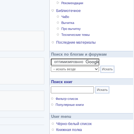
нь с литературой.
Рекомендации
в 1926 году вышел
Библиотечное
ром писатель рассказал о
ЧаВо
1912 по 1919 год.
Вычитка
речаем страницы детства,
Про вычитку
, отражены в рассказе
Технические темы
Последние материалы
оиск" Москвин говорит о
Поиск по блогам и форумам
тве.
Поиск книг
Фильтр-список
Популярные книги
User menu
Чёрно-белый список
Книжная полка