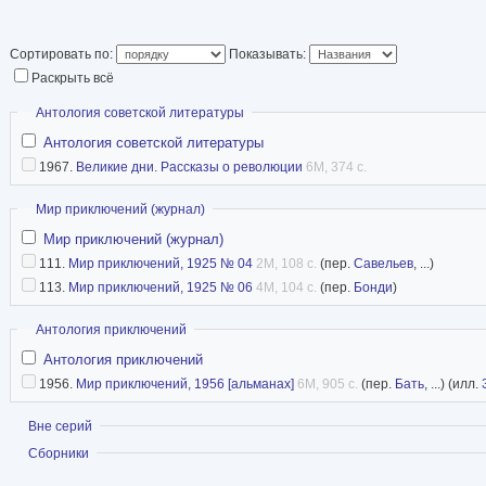
художественный институт имени
Начал писать в 1922 военкором 
первый сборник его рассказов "
Сортировать по:
Показывать:
жизни в Туле, учёбе в Тульском
Раскрыть всё
Тульскими мотивами пронизаны и другие произведения: в повести "Лето лет
протекавшего в Туле; события Великой Отечественной войны, связанные с Т
Скрыть
Антология советской литературы
"Большой костёр".
Антология советской литературы
В других своих произведениях - романе "Маска", в рассказах и повестях "Лет
1967.
Великие дни. Рассказы о революции
6M, 374 с.
старой России, о Гражданской и Великой Отечественной войнах, о морально
В соавторстве с В.В.Фефером написал НФ-рассказы "4, 4, 4", "Перчатки Уил
Скрыть
Мир приключений (журнал)
После войны вёл семинар прозы на кафедре творчества в Литературном инст
Мир приключений (журнал)
Скончался Н.Я.Москвин 29 сентября 1968 года в Москве.
111.
Мир приключений, 1925 № 04
2M, 108 с.
(пер.
Савельев
, ...)
источник
113.
Мир приключений, 1925 № 06
4M, 104 с.
(пер.
Бонди
)
библиография (Фантлаб)
Скрыть
Антология приключений
Антология приключений
1956.
Мир приключений, 1956 [альманах]
6M, 905 с.
(пер.
Бать
, ...) (илл.
Показать
Вне серий
Показать
Сборники