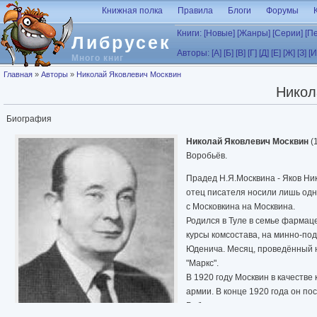
Перейти к основному содержанию
Книжная полка
Правила
Блоги
Форумы
Книги:
[Новые]
[Жанры]
[Серии]
[П
Либрусек
Авторы:
[А]
[Б]
[В]
[Г]
[Д]
[Е]
[Ж]
[З]
[И
Много книг
Вы здесь
Главная
»
Авторы
»
Николай Яковлевич Москвин
Никол
Биография
Николай Яковлевич Москвин
(
Воробьёв.
Прадед Н.Я.Москвина - Яков Ни
отец писателя носили лишь одн
с Московкина на Москвина.
Родился в Туле в семье фармац
курсы комсостава, на минно-по
Юденича. Месяц, проведённый н
"Маркс".
В 1920 году Москвин в качеств
армии. В конце 1920 года он по
Работая преподавателем одного