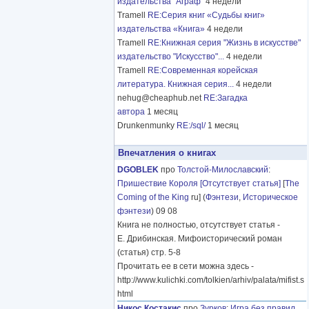
издательства "Аграф"
4 недели
Tramell
RE:Серия книг «Судьбы книг»
издательства «Книга»
4 недели
Tramell
RE:Книжная серия "Жизнь в искусстве"
издательство "Искусство"...
4 недели
Tramell
RE:Современная корейская
литература. Книжная серия...
4 недели
nehug@cheaphub.net
RE:Загадка
автора
1 месяц
Drunkenmunky
RE:/sql/
1 месяц
Впечатления о книгах
DGOBLEK
про
Толстой-Милославский
:
Пришествие Короля [Отсутствует статья]
[
The
Coming of the King
ru] (
Фэнтези
,
Историческое
фэнтези
) 09 08
Книга не полностью, отсутствует статья -
Е. Дрибинская. Мифоисторический роман
(статья) стр. 5-8
Прочитать ее в сети можна здесь -
http://www.kulichki.com/tolkien/arhiv/palata/mifist.s
html
Никос Костакис
про
Зурков
:
Игра без правил