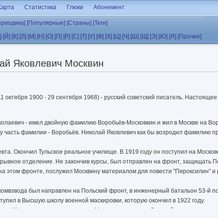
Карта
Статистика
Глюки
Абонемент
ериодика]
[Популярные]
[Страны]
[Теги]
]
[Й]
[К]
[Л]
[М]
[Н]
[О]
[П]
[Р]
[С]
[Т]
[У]
[Ф]
[Х]
[Ц]
[Ч]
[Ш]
[Щ]
[Э]
[Ю]
[Я]
[Прочее]
ай Яковлевич Москвин
11 октября 1900 - 29 сентября 1968) - русский советский писатель. Настоящее
колаевич - имел двойную фамилию Воробьёв-Московкин и жил в Москве на Вор
у часть фамилии - Воробьёв. Николай Яковлевич как бы возродил фамилию пра
евта. Окончил Тульское реальное училище. В 1919 году он поступил на Моск
дрывное отделение. Не закончив курсы, был отправлен на фронт, защищать П
а этом фронте, послужил Москвину материалом для повести "Пироксилин" и 
е комвзвода был направлен на Польский фронт, в инженерный батальон 53-й п
ступил в Высшую школу военной маскировки, которую окончил в 1922 году.
 из Московских военных училищ, Москвин поступил в Высший государственн