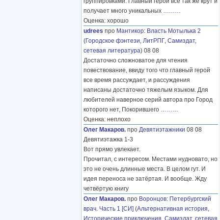
группировками. Главный герой все так же крут и
получает много уникальных
………
Оценка: хорошо
udrees
про
Мантикор
:
Власть Мотылька 2
(
Городское фэнтези
,
ЛитРПГ
,
Самиздат,
сетевая литература
) 08 08
Достаточно сложноватое для чтения
повествование, ввиду того что главный герой
все время рассуждает, и рассуждения
написаны достаточно тяжелым языком. Для
любителей наверное серий автора про Город
которого нет, Покорившего
………
Оценка: неплохо
Олег Макаров.
про
Девятиэтажники
08 08
Девятиэтажка 1-3
Вот прямо увлекает.
Прочитал, с интересом. Местами нудновато, но
это не очень длинные места. В целом гут. И
идея переноса не затёртая. И вообще. Жду
четвёртую книгу
Олег Макаров.
про
Воронцов
:
Петербургский
врач. Часть 1 [СИ]
(
Альтернативная история
,
Исторические приключения
,
Самиздат, сетевая