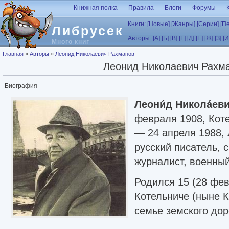
Перейти к основному содержанию
Книжная полка
Правила
Блоги
Форумы
Книги:
[Новые]
[Жанры]
[Серии]
[П
Либрусек
Авторы:
[А]
[Б]
[В]
[Г]
[Д]
[Е]
[Ж]
[З]
[И
Много книг
Вы здесь
Главная
»
Авторы
»
Леонид Николаевич Рахманов
Леонид Николаевич Рахм
Биография
Леони́д Никола́ев
февраля 1908, Коте
— 24 апреля 1988, 
русский писатель, 
журналист, военный
Родился 15 (28 фев
Котельниче (ныне К
семье земского дор
году окончил средн