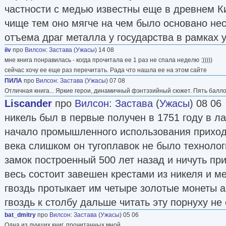
частности с медью известны еще в древнем К
чище тем оно мягче на чем было основано не
отъема драг металла у государства в рамках у
iiv
про
Вилсон
:
Застава
(
Ужасы
) 14 08
мне книга понравилась - когда прочитала ее 1 раз не спала неделю :)))))
сейчас хочу ее еще раз перечитать. Рада что нашла ее на этом сайте
ПИЛА
про
Вилсон
:
Застава
(
Ужасы
) 07 08
Отличная книга... Яркие герои, динамичный фэнтэзийный сюжет. Пять балло
Liscander
про
Вилсон
:
Застава
(
Ужасы
) 08 06
никель был в первые получен в 1751 году в л
начало промышленного использования приход
века слишком он тугоплавок не было техноло
замок построенный 500 лет назад и ничуть пр
весь состоит завешен крестами из никеля и м
гвоздь протыкает им четыре золотые монеты а
гвоздь к столбу дальше читать эту порнуху не
bat_dmitry
про
Вилсон
:
Застава
(
Ужасы
) 05 06
Одна из лучших книг, прочитанных мной.