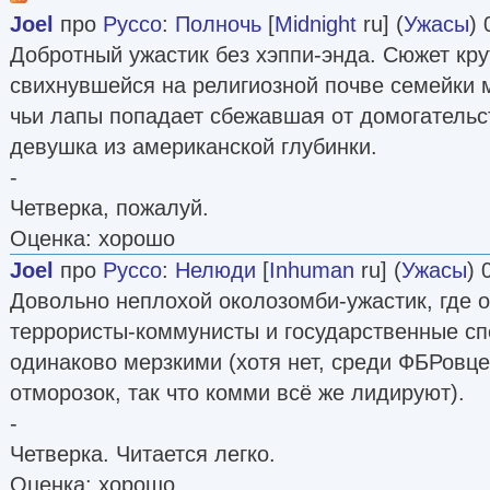
Joel
про
Руссо
:
Полночь
[
Midnight
ru] (
Ужасы
) 
Добротный ужастик без хэппи-энда. Сюжет кру
свихнувшейся на религиозной почве семейки м
чьи лапы попадает сбежавшая от домогательс
девушка из американской глубинки.
-
Четверка, пожалуй.
Оценка: хорошо
Joel
про
Руссо
:
Нелюди
[
Inhuman
ru] (
Ужасы
) 
Довольно неплохой околозомби-ужастик, где о
террористы-коммунисты и государственные сп
одинаково мерзкими (хотя нет, среди ФБРовце
отморозок, так что комми всё же лидируют).
-
Четверка. Читается легко.
Оценка: хорошо