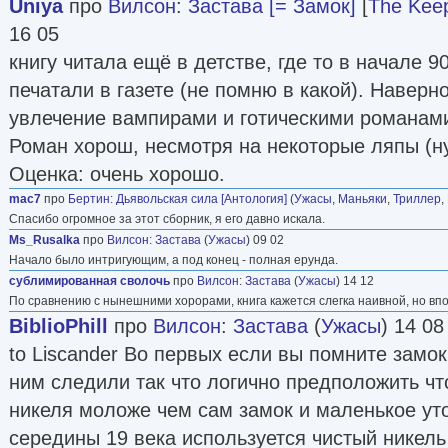
Uniya
про
Вилсон
:
Застава [= Замок]
[
The Kee
16 05
книгу читала ещё в детстве, где то в начале 90
печатали в газете (не помню в какой). Наверн
увлечение вампирами и готическими романам
Роман хорош, несмотря на некоторые ляпы (ну
Оценка: очень хорошо.
mac7
про
Бертин
:
Дьявольская сила [Антология]
(
Ужасы
,
Маньяки
,
Триллер
,
Спасибо огромное за этот сборник, я его давно искала.
Ms_Rusalka
про
Вилсон
:
Застава
(
Ужасы
) 09 02
Начало было интригующим, а под конец - полная ерунда.
сублимированная сволочь
про
Вилсон
:
Застава
(
Ужасы
) 14 12
По сравнению с нынешними хорорами, книга кажется слегка наивной, но вп
BiblioPhill
про
Вилсон
:
Застава
(
Ужасы
) 14 08
to Liscander Во первых если вы помните замок
ним следили так что логично предположить чт
никеля моложе чем сам замок и маленькое ут
середины 19 века используется чистый никель