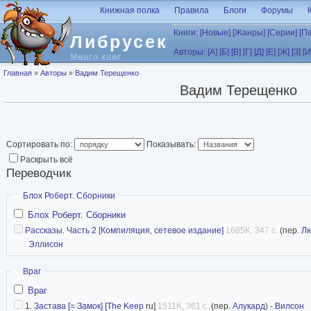
Перейти к основному содержанию
Книжная полка
Правила
Блоги
Форумы
Книги:
[Новые]
[Жанры]
[Серии]
[П
Либрусек
Авторы:
[А]
[Б]
[В]
[Г]
[Д]
[Е]
[Ж]
[З]
[И
Много книг
Вы здесь
Главная
»
Авторы
»
Вадим Терещенко
Вадим Терещенко
Сортировать по:
Показывать:
Раскрыть всё
Переводчик
Скрыть
Блох Роберт. Сборники
Блох Роберт. Сборники
Рассказы. Часть 2 [Компиляция, сетевое издание]
1685K, 347 с.
(пер.
Лю
Эллисон
Скрыть
Враг
Враг
1.
Застава [= Замок]
[
The Keep
ru]
1511K, 361 с.
(пер.
Алукард
) -
Вилсон