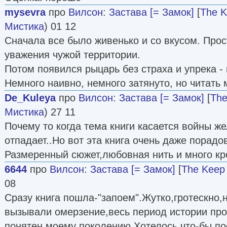
mysevra
про
Вилсон
:
Застава [= Замок]
[
The 
Мистика
) 01 12
Сначала все было живенько и со вкусом. Прос
уважения чужой территории.
Потом появился рыцарь без страха и упрека - 
Немного наивно, немного затянуто, но читать 
De_Kuleya
про
Вилсон
:
Застава [= Замок]
[
The
Мистика
) 27 11
Почему то когда тема книги касается войны же
отпадает..Но вот эта книга очень даже порадов
Размеренный сюжет,любовная нить и много кро
6644
про
Вилсон
:
Застава [= Замок]
[
The Keep
08
Сразу книга пошла-"запоем".Жутко,гротескно
вызывали омерзение,весь период истории про
понятен моему поколению.Хотелось,что-бы по