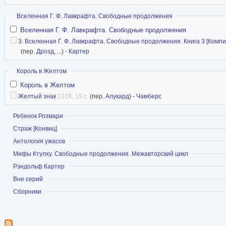
Скрыть
Вселенная Г. Ф. Лавкрафта. Свободные продолжения
Вселенная Г. Ф. Лавкрафта. Свободные продолжения
3.
Вселенная Г. Ф. Лавкрафта. Свободные продолжения. Книга 3 [Компи
(пер.
Дрозд
, ...) -
Картер
Скрыть
Король в Желтом
Король в Желтом
Желтый знак
131K, 19 с.
(пер.
Алукард
) -
Чамберс
Показать
Ребенок Розмари
Показать
Страж [Конвиц]
Показать
Антология ужасов
Показать
Мифы Ктулху. Свободные продолжения. Межавторский цикл
Показать
Рэндольф Картер
Показать
Вне серий
Показать
Сборники