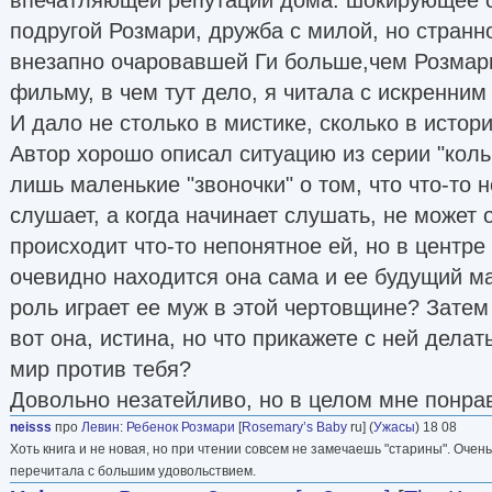
подругой Розмари, дружба с милой, но странн
внезапно очаровавшей Ги больше,чем Розмари
фильму, в чем тут дело, я читала с искренним
И дало не столько в мистике, сколько в истор
Автор хорошо описал ситуацию из серии "коль
лишь маленькие "звоночки" о том, что что-то н
слушает, а когда начинает слушать, не может 
происходит что-то непонятное ей, но в центре
очевидно находится она сама и ее будущий ма
роль играет ее муж в этой чертовщине? Затем
вот она, истина, но что прикажете с ней делать
мир против тебя?
Довольно незатейливо, но в целом мне понра
neisss
про
Левин
:
Ребенок Розмари
[
Rosemary’s Baby
ru] (
Ужасы
) 18 08
Хоть книга и не новая, но при чтении совсем не замечаешь "старины". Очен
перечитала с большим удовольствием.