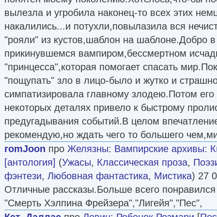
вылезла и угробила наконец-то всех этих нем
накалились...и потухли,повылазила вся нечис
"рояли" из кустов,шаблон на шаблоне.Добро в
прикинувшемся вампиром,бессмертном исчади
"принцесса",которая помогает спасать мир.По
"пощупать" зло в лицо-было и жутко и страшн
симпатизировала главному злодею.Потом его
некоторых деталях привело к быстрому проли
предугадывания событий.В целом впечатлени
рекомендую,но ждать чего то большего чем,ми
romJoon
про
Желязны
:
Вампирские архивы: Кн
[антология]
(
Ужасы
,
Классическая проза
,
Поэз
фэнтези
,
Любовная фантастика
,
Мистика
) 27 
Отличные рассказы.Больше всего понравился 
"Смерть Хэлпина Фрейзера","Лигейя","Пес",
Кэт_Даллас
про
Левин
:
Ребенок Розмари
[
Ros