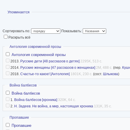
Произведения Алек
переведены на англ
Показать
Упоминается
голландский, датск
сербохорватский, ф
Сортировать по:
Показывать:
чешский, шведский 
Раскрыть всё
Статья в Википедии
Скрыть
Антология современной прозы
библиография (Фантлаб)
Антология современной прозы
2013.
Русские дети [48 рассказов о детях]
2295K, 513 с.
2014.
Русские женщины [47 рассказов о женщинах]
2M, 488 с.
(пер.
Куш
2018.
Счастье-то какое! [Антология]
1801K, 230 с.
(сост.
Шлыкова
)
Скрыть
Война балбесов
Война балбесов
1.
Война балбесов [хроника]
320K, 64 с.
2.
Н. Задеев. Не война, а мир, настоящая хроника
131K, 35 с.
Скрыть
Пропавшие
Пропавшие