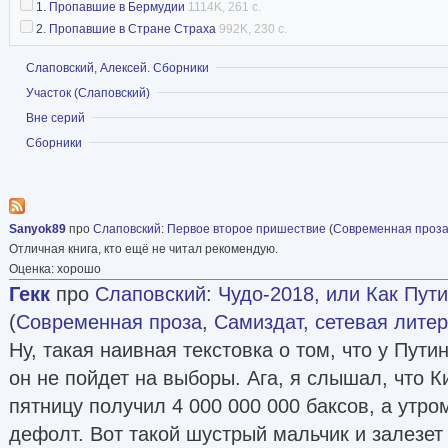
1.
Пропавшие в Бермудии
1114K, 261 с.
2.
Пропавшие в Стране Страха
992K, 230 с.
Показать
Слаповский, Алексей. Сборники
Показать
Участок (Слаповский)
Показать
Вне серий
Показать
Сборники
Sanyok89
про
Слаповский
:
Первое второе пришествие
(
Современная проз
Отличная книга, кто ещё не читал рекомендую.
Оценка: хорошо
Гекк
про
Слаповский
:
Чудо-2018, или Как Пути
(
Современная проза
,
Самиздат, сетевая лите
Ну, такая наивная текстовка о том, что у Пути
он не пойдет на выборы. Ага, я слышал, что 
пятницу получил 4 000 000 000 баксов, а утро
дефолт. Вот такой шустрый мальчик и залезет 