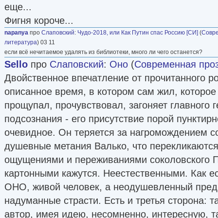
еще...
Фигня короче...
napanya
про
Слаповский
:
Чудо-2018, или Как Путин спас Россию [СИ]
(
Совр
литература
) 03 11
если всё нечитаемое удалять из библиотеки, много ли чего останется?
Sello
про
Слаповский
:
Оно
(
Современная про
Двойственное впечатление от прочитанного р
описанное время, в котором сам жил, которое 
прощупал, прочувствовал, загоняет главного г
подсознания - его присутствие порой пунктирн
очевидное. Он теряется за нагромождением со
душевные метания Валько, что перекликаются 
ощущениями и переживаниями соколовского П
картонными кажутся. Неестественными. Как е
ОНО, живой человек, а неодушевленный предм
надуманные страсти. Есть и третья сторона: т
автор, имея идею, несомненно, интересную, та