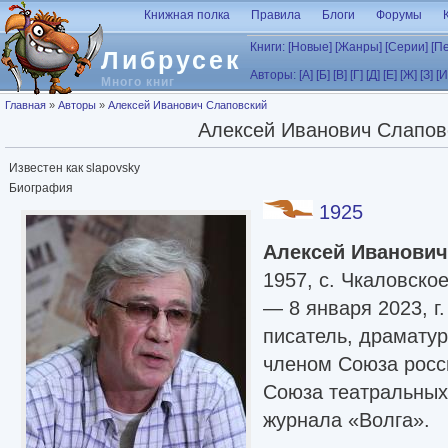
Перейти к основному содержанию
Книжная полка
Правила
Блоги
Форумы
Книги:
[Новые]
[Жанры]
[Серии]
[П
Либрусек
Авторы:
[А]
[Б]
[В]
[Г]
[Д]
[Е]
[Ж]
[З]
[И
Много книг
Вы здесь
Главная
»
Авторы
»
Алексей Иванович Слаповский
Алексей Иванович Слапов
Известен как slapovsky
Биография
1925
Алексей Иванови
1957, с. Чкаловско
— 8 января 2023, г
писатель, драматур
членом Союза росс
Союза театральных
журнала «Волга».