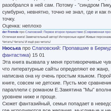
разобрался в ней сам. Потому - "синдром Пику
сумбурно, невнятно, точно не знал, где и как
точку.
Оценка: неплохо
der Fremde
про
Слаповский
:
Первое второе пришествие
(
Современная про
Отличная книга! Замечательный автор! Интересные идеи! Живые персонаж
Читать! Читать! И ещё раз читать!
Нюська
про
Слаповский
:
Пропавшие в Берму
фантастика
) 15 01
Эта книга вызвала у меня противоречивые чув
что литературные сайты определяют ее жанр, к
написана она ну очень простым языком. Поро
книге, совсем не детские. Пусть мое сравнени
параллели с романом Е.Замятина "Мы" вполн
уровнем ниже и проще.
Сюжет фантазийный, семья попадает в невед
где исполняются все желания, мыслимые и н