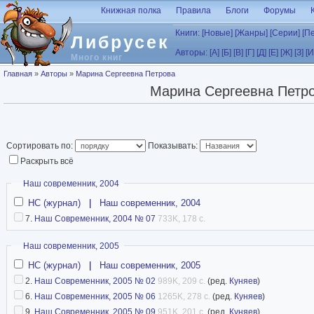
Перейти к основному содержанию
Книжная полка
Правила
Блоги
Форумы
Книги:
[Новые]
[Жанры]
[Серии]
[П
Либрусек
Авторы:
[А]
[Б]
[В]
[Г]
[Д]
[Е]
[Ж]
[З]
[И
Много книг
Вы здесь
Главная
»
Авторы
»
Марина Сергеевна Петрова
Марина Сергеевна Петр
Сортировать по:
Показывать:
Раскрыть всё
Скрыть
Наш современник, 2004
НС (журнал)
|
Наш современник, 2004
7.
Наш Современник, 2004 № 07
733K, 178 с.
Скрыть
Наш современник, 2005
НС (журнал)
|
Наш современник, 2005
2.
Наш Современник, 2005 № 02
989K, 209 с.
(ред.
Куняев
)
6.
Наш Современник, 2005 № 06
1265K, 278 с.
(ред.
Куняев
)
9.
Наш Современник, 2005 № 09
951K, 201 с.
(ред.
Куняев
)