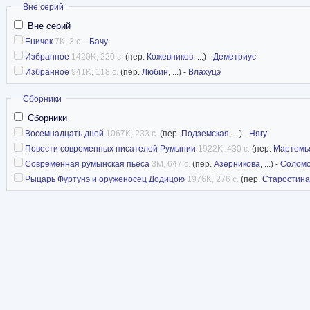
Скрыть
Вне серий
Вне серий
Еничек
7K, 3 с.
-
Бачу
Избранное
1420K, 220 с.
(пер.
Кожевников
, ...) -
Деметриус
Избранное
941K, 118 с.
(пер.
Любин
, ...) -
Влахуцэ
Скрыть
Сборники
Сборники
Восемнадцать дней
1067K, 233 с.
(пер.
Подземская
, ...) -
Нягу
Повести современных писателей Румынии
1922K, 430 с.
(пер.
Мартемь
Современная румынская пьеса
3M, 647 с.
(пер.
Азерникова
, ...) -
Солом
Рыцарь Фуртунэ и оруженосец Додицою
1976K, 276 с.
(пер.
Старостина