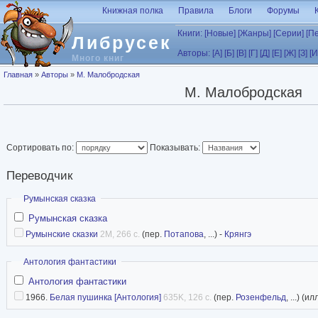
Перейти к основному содержанию
Книжная полка
Правила
Блоги
Форумы
Книги:
[Новые]
[Жанры]
[Серии]
[П
Либрусек
Авторы:
[А]
[Б]
[В]
[Г]
[Д]
[Е]
[Ж]
[З]
[И
Много книг
Вы здесь
Главная
»
Авторы
»
М. Малобродская
М. Малобродская
Сортировать по:
Показывать:
Переводчик
Скрыть
Румынская сказка
Румынская сказка
Румынские сказки
2M, 266 с.
(пер.
Потапова
, ...) -
Крянгэ
Скрыть
Антология фантастики
Антология фантастики
1966.
Белая пушинка [Антология]
635K, 126 с.
(пер.
Розенфельд
, ...) (ил