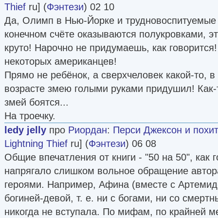
Thief
ru] (
Фэнтези
) 02 10
Да, Олимп в Нью-Йорке и трудновоспитуемые 
конечном счёте оказываются полукровками, эт
круто! Нарочно не придумаешь, как говорится
некоторых американцев!
Прямо не ребёнок, а сверхчеловек какой-то,
возрасте змею голыми руками придушил! Как-
змей боятся...
На троечку.
ledy jelly
про
Риордан
:
Перси Джексон и похи
Lightning Thief
ru] (
Фэнтези
) 06 08
Общие впечатления от книги - "50 на 50", как 
напрягало слишком вольное обращение автора
героями. Например, Афина (вместе с Артемид
богиней-девой, т. е. ни с богами, ни со смер
никогда не вступала. По мифам, по крайней м