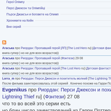
Показать
Герої Олімпу
писателем.
Показать
Персі Джексон та Олімпійці
Свой первый роман он написал и напечатал в 1
Показать
Пърси Джаксън и боговете на Олимп
Показать
Хрониките на Кейн
«Кроваво-красная текила», открыла детективн
Показать
Вне серий
удостоенный всех высших литературных нагр
детективной литературы — премий Энтони, Ш
Эдгара По. Речь в них идет о частном сыщике
Агаська
про
Риордан
:
Пропавший герой [ЛП]
[
The Lost Hero
ru] (
Детская фан
искусств и профессоре английской средневеко
книга супер:) но не для всех возрастов))
Антонио по имени Трез Наварр. В 2005 году п
Агаська
про
Риордан
:
Пропавший герой
(
Фэнтези
) 29 08
Риордана из нового цикла для детей о Перси 
книга супер:) но не для всех возрастов))
Агаська
про
Риордан
:
Пропавший герой
[
The Lost Hero
ru] (
Детская фантаст
олимпийцах — «Перси Джексон и похититель 
книга супер:) но не для всех возрастов))
этих книг — двенадцатилетний, страдающий д
Lorra_m
про
Риордан
:
Перси Джексон и похититель молний
[
The Lightning Th
который однажды понял, что он — сын древнег
После фильма заинтересовалась этой серией . Конечно похоже на Гарри По
Evgenikus
про
Риордан
:
Перси Джексон и пох
выхода первой книги о Перси Джексоне и по 
Lightning Thief
ru] (
Фэнтези
) 27 08
новое произведение писателя постоянно заним
что то во всей это серии есть
списках бестселлеров «Нью-Йорк Таймс». Кин
но блин число заимствований из Гарри Поттер