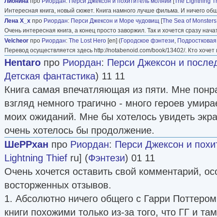
Лионина
про
Риордан
:
Перси Джексон и похититель молний
[
The Lightning T
Интересная книга, новый сюжет. Книга намного лучше фильма. И ничего общ
Лена Х_х
про
Риордан
:
Перси Джексон и Море чудовищ
[
The Sea of Monsters
Очень интересная книга, а конец просто заворжил. Так и хочется сразу нач
Velcheor
про
Риордан
:
The Lost Hero
[en] (
Городское фэнтези
,
Подростковая
Перевод осуществляется здесь http://notabenoid.com/book/13402/. Кто хочет
Hentaro
про
Риордан
:
Перси Джексон и после
Детская фантастика
) 11 11
Книга самая впечатляющая из пяти. Мне понр
взгляд немного трагично - много героев умира
моих ожиданий. Мне бы хотелось увидеть экра
очень хотелось бы продолжение.
ШеРРхан
про
Риордан
:
Перси Джексон и похи
Lightning Thief
ru] (
Фэнтези
) 01 11
Очень хочется оставить свой комментарий, ос
восторженных отзывов.
1. Абсолютно ничего общего с Гарри Поттером 
книги похожими только из-за того, что ГГ и там