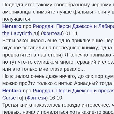
Подводя итог такому своеобразному черному п
американцы снимайте лучше фильмы - они у 
получаются.
Hentaro
про
Риордан
:
Перси Джексон и Лабир
the Labyrinth
ru] (
Фэнтези
) 01 11
Вот и закончилось ещё одно приключение Перс
вкусное оставили на последнюю книжку, одна 
превратится в лав стори) Я конечно понимаю 
но тут что-то силишком много терзаний и слез,
или это только мне глаза резало...
Но в целом очень даже ничего, до сих пор дум
можно пройти только с нитью Ариадны? тогда
Hentaro
про
Риордан
:
Перси Джексон и прокля
Curse
ru] (
Фэнтези
) 16 10
Третья книга показалась гораздо интереснее, 
первых, начали появляться хоть какие-то за