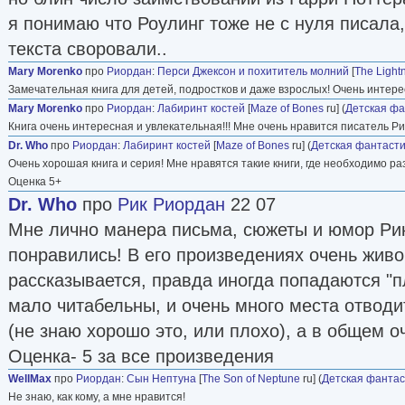
Фокс» приобрела права на экранизацию «Похи
я понимаю что Роулинг тоже не с нуля писала,
картина вышла в 2010 году. Следующая книга
текста своровали..
чудовищ», в 2006 году была названа лучшей к
Mary Morenko
про
Риордан
:
Перси Джексон и похититель молний
[
The Lightn
Уже четвёртый роман цикла разошелся тираж
Замечательная книга для детей, подростков и даже взрослых! Очень интере
экземпляров. В 2008 году Риордан придумал 
Mary Morenko
про
Риордан
:
Лабиринт костей
[
Maze of Bones
ru] (
Детская фа
«39 ключей» и написал первую книгу цикла. 
Книга очень интересная и увлекательная!!! Мне очень нравится писатель Рик
Dr. Who
про
Риордан
:
Лабиринт костей
[
Maze of Bones
ru] (
Детская фантасти
успех, а студия Стивена Спилберга приобрела
Очень хорошая книга и серия! Мне нравятся такие книги, где необходимо ра
романа. Риордан живёт в Техасе, в городе Са
Оценка 5+
Dr. Who
про
Рик Риордан
22 07
Википедия
Мне лично манера письма, сюжеты и юмор Ри
Фантлаб
понравились! В его произведениях очень живо
рассказывается, правда иногда попадаются "п
мало читабельны, и очень много места отвод
(не знаю хорошо это, или плохо), а в общем о
Оценка- 5 за все произведения
WellMax
про
Риордан
:
Сын Нептуна
[
The Son of Neptune
ru] (
Детская фантас
Не знаю, как кому, а мне нравится!