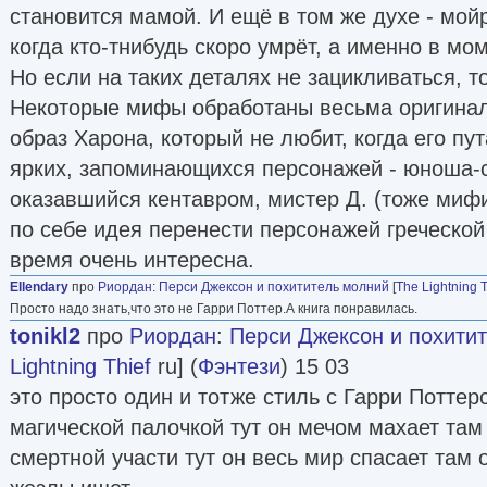
становится мамой. И ещё в том же духе - мой
когда кто-тнибудь скоро умрёт, а именно в мо
Но если на таких деталях не зацикливаться, т
Некоторые мифы обработаны весьма оригиналь
образ Харона, который не любит, когда его пу
ярких, запоминающихся персонажей - юноша-с
оказавшийся кентавром, мистер Д. (тоже миф
по себе идея перенести персонажей греческо
время очень интересна.
Ellendary
про
Риордан
:
Перси Джексон и похититель молний
[
The Lightning T
Просто надо знать,что это не Гарри Поттер.А книга понравилась.
tonikl2
про
Риордан
:
Перси Джексон и похити
Lightning Thief
ru] (
Фэнтези
) 15 03
это просто один и тотже стиль с Гарри Поттер
магической палочкой тут он мечом махает там
смертной участи тут он весь мир спасает там 