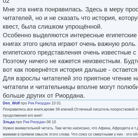
02
Мне эта книга понравилась. Здесь в меру пр
читателей, но и не сказать что история, котор
квест, была слишком упрощённой.
Особенно выделяются интересные египетские
книгах этого цикла играют очень важную роль
египетского представления очень известные с
Поэтому ничего не кажется неизвестным. Будт
вот как повернётся история дальше - остаетс
Для взрослы читателей это приятное чтение 
читатели и читательницы вполне могут полюби
больше других от Риордана.
Den_Wolf
про
Рик Риордан
10 01
Понравились все книги,кроме 39 ключей.Отличный писатель попростковой 
продолжения его книг!
Эльда
про
Рик Риордан
08 10
Нужно внимательней читать. Там четко написано, что Афина, Афродита и т
мамами в прямом смысле этого слова. Что союз со смертными у них - это о