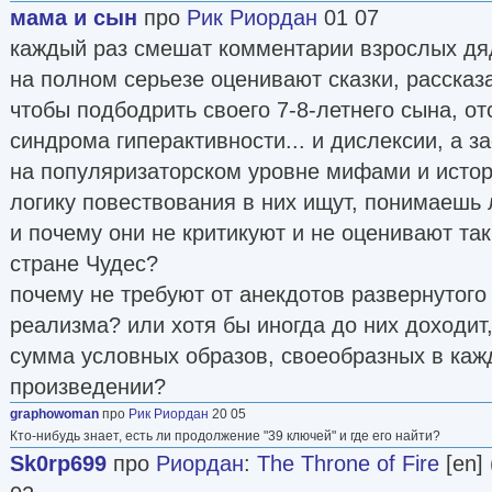
мама и сын
про
Рик Риордан
01 07
каждый раз смешат комментарии взрослых дяд
на полном серьезе оценивают сказки, рассказ
чтобы подбодрить своего 7-8-летнего сына, от
синдрома гиперактивности... и дислексии, а з
на популяризаторском уровне мифами и истор
логику повествования в них ищут, понимаешь 
и почему они не критикуют и не оценивают та
стране Чудес?
почему не требуют от анекдотов развернутого
реализма? или хотя бы иногда до них доходит,
сумма условных образов, своеобразных в ка
произведении?
graphowoman
про
Рик Риордан
20 05
Кто-нибудь знает, есть ли продолжение "39 ключей" и где его найти?
Sk0rp699
про
Риордан
:
The Throne of Fire
[en] 