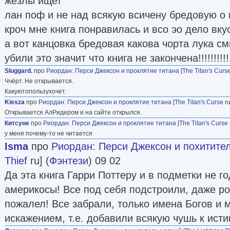
жезлы ищет
лан поф и не над всякую всичену бредовую о 
кроч мне книга понравилась и всо эо дело вку
а вот канцовка бредовая какова чорта лука см
убили это значит что книга не закончена!!!!!!!!!!
Sluggard.
про
Риордан
:
Перси Джексон и проклятие титана
[
The Titan's Curs
Ччёрт. Не открывается.
Какуютопользухочет.
Kiesza
про
Риордан
:
Перси Джексон и проклятие титана
[
The Titan's Curse
ru
Открывается АлРидером и на сайте открылся.
Китсуне
про
Риордан
:
Перси Джексон и проклятие титана
[
The Titan's Curse
у меня почему-то не читается
Isma
про
Риордан
:
Перси Джексон и похитите
Thief
ru] (
Фэнтези
) 09 02
Да эта книга Гарри Поттеру и в подметки не го
америкосы! Все под себя подстроили, даже р
пожалел! Все забрали, только имена Богов и м
искажением, т.е. добавили всякую чушь к ист