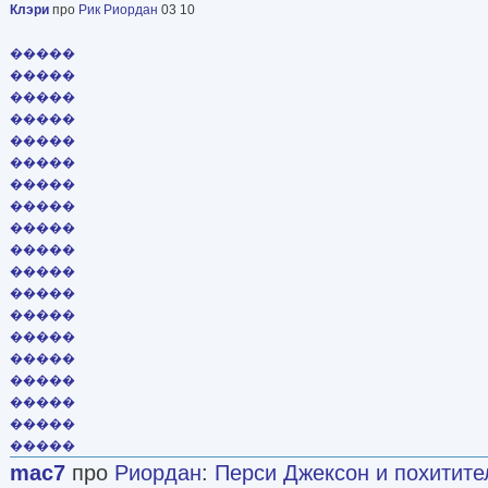
Клэри
про
Рик Риордан
03 10
�����
�����
�����
�����
�����
�����
�����
�����
�����
�����
�����
�����
�����
�����
�����
�����
�����
�����
�����
mac7
про
Риордан
:
Перси Джексон и похитите