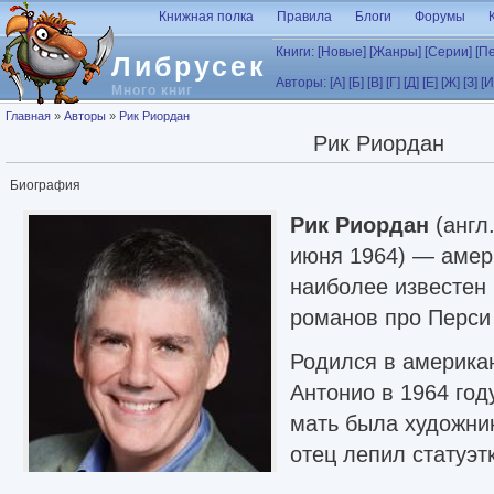
Перейти к основному содержанию
Книжная полка
Правила
Блоги
Форумы
Книги:
[Новые]
[Жанры]
[Серии]
[П
Либрусек
Авторы:
[А]
[Б]
[В]
[Г]
[Д]
[Е]
[Ж]
[З]
[И
Много книг
Вы здесь
Главная
»
Авторы
»
Рик Риордан
Рик Риордан
Биография
Рик Риордан
(англ
июня 1964) — амер
наиболее известен 
романов про Перси
Родился в америка
Антонио в 1964 году
мать была художни
отец лепил статуэтк
семье всегда была