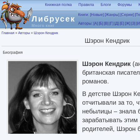
Перейти к основному содержанию
Книжная полка
Правила
Блоги
Форумы
Книги:
[Новые]
[Жанры]
[Серии]
[П
Либрусек
Авторы:
[А]
[Б]
[В]
[Г]
[Д]
[Е]
[Ж]
[З]
[И
Много книг
Вы здесь
Главная
»
Авторы
»
Шэрон Кендрик
Шэрон Кендрик
Биография
Шэрон Кендрик
(а
британская писате
романов.
В детстве Шэрон К
отчитывали за то, 
небылицы – знала б
зарабатывать этим 
родителей, Шэрон б
сменила кучу проф