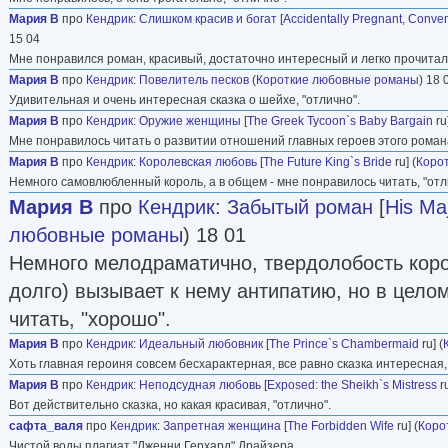
Мария В
про
Кендрик
:
Слишком красив и богат
[
Accidentally Pregnant, Conven
15 04
Мне понравился роман, красивый, достаточно интересный и легко прочиталм
Мария В
про
Кендрик
:
Повелитель песков
(
Короткие любовные романы
) 18 
Удивительная и очень интересная сказка о шейхе, "отлично".
Мария В
про
Кендрик
:
Оружие женщины
[
The Greek Tycoon`s Baby Bargain
ru]
Мне понравилось читать о развитии отношений главных героев этого романа
Мария В
про
Кендрик
:
Королевская любовь
[
The Future King`s Bride
ru] (
Коро
Немного самовлюбленный король, а в общем - мне понравилось читать, "отл
Мария В
про
Кендрик
:
Забытый роман
[
His Maj
любовные романы
) 18 01
Немного мелодраматично, твердолобость коро
долго) вызывает к нему антипатию, но в цело
читать, "хорошо".
Мария В
про
Кендрик
:
Идеальный любовник
[
The Prince`s Chambermaid
ru] (
Хоть главная героиня совсем бесхарактерная, все равно сказка интересная, 
Мария В
про
Кендрик
:
Неподсудная любовь
[
Exposed: the Sheikh`s Mistress
ru
Вот действительно сказка, но какая красивая, "отлично".
сафта_валя
про
Кендрик
:
Запретная женщина
[
The Forbidden Wife
ru] (
Коро
Чистой воды плагиат "Дженни Герхард" Драйзера