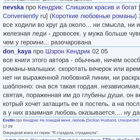
nevska
про
Кендрик
:
Слишком красив и богат
Conveniently
ru] (
Короткие любовные романы
)
все ходили во круг да около... ни смысла, ни и
железная леди - дровосек. у мужа больше чув
чем у героини... разочарована
don_kaya
про
Шэрон Кендрик
02 05
все книги этого автора - обычные, ничем осо
романы-малышки. скоротать вечерок или время
нет ни выраженной любовной линии, ни раскр
шаблонно: она вся такая гордая. независимая
святая, пораженная им до глубины души. он ве
котрый хочет затащить ее в постель. а на посл
а у них взаимная любовь оказывается.... ну да..
Evellin
про
Кендрик
:
Не покидай меня, любовь
[
Sicilian Husband, Unexpected
17 09
Очередная книга из серии: "Я страдала, страданула".