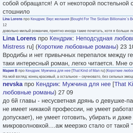
собой обращатся! А от некоторой постельной 
стошнило
Lina Lorens
про
Кендрик
:
Вкус желания
[
Bought For The Sicilian Billionaire`s 
12
довольно милый романчик, приятно иногда такие почитать, хотя я больше 
Lina Lorens
про
Кендрик
:
Неподсудная любов
Mistress
ru] (
Короткие любовные романы
) 23 1
Вродибы и нет привычных перепалок между ге
таки интересный роман, легко читается. Мне 
Мария В
про
Кендрик
:
Мужчина для нее
[
That Kind of Man
ru] (
Короткие люб
На мой взгляд: конец красивый, а остальное – скучновато, без сильных эм
nevska
про
Кендрик
:
Мужчина для нее
[
That K
любовные романы
) 27 09
до 6й главы - несусветная дрянь о девушке-па
не имеет никакой профессии, не умеет работа
допускает), не умеет готовить, убирать и даж
микроволновкой....аж меерзко стало от такой 