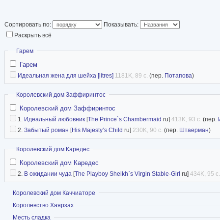
диджеем в Лондоне
Потом она работал
Сортировать по:
Показывать:
и, наконец, няней. Подрабатывала официантко
Раскрыть всё
также в скорой помощи в Австралии. Шерон п
Скрыть
Гарем
удивительных мест и нигде не могла останови
Гарем
Идеальная жена для шейха [litres]
1181K, 89 с.
(пер.
Потапова
)
чувствовала себя не на своем месте, пока од
и тогда все стало на свои места. Она чувство
Скрыть
Королевский дом Заффиринтос
которой пришлась впору хрустальная туфелька
Королевский дом Заффиринтос
лучшая работа в мире – писать любовные ром
1.
Идеальный любовник
[
The Prince`s Chambermaid
ru]
413K, 93 с.
(пер.
2.
Забытый роман
[
His Majesty’s Child
ru]
230K, 90 с.
(пер.
Штаерман
)
«Harlequin Enterprises Limited». В ее произве
неизменно сама любовь. Романы Шэрон полны
Скрыть
Королевский дом Каредес
могут смеяться, радоваться и плакать вместе
Королевский дом Каредес
очень широкий круг интересов: шоколад и муз
2.
В ожидании чуда
[
The Playboy Sheikh`s Virgin Stable-Girl
ru]
434K, 95 с.
пенные ванны, кино, кулинария… Она уверена
Показать
Королевский дом Каччиаторе
простые радости являются важной частью на
Показать
Королевство Хаярзах
в Уинчестере, одном из красивейших городов 
Показать
Месть сладка