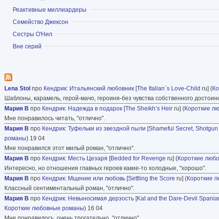
Лондоне и Париже.
Показать
Реактивные миллиардеры
Показать
Семейство Джексон
сайт автора
Показать
Сестры О'Нил
Показать
Вне серий
Lena Stol
про
Кендрик
:
Итальянский любовник
[
The Italian`s Love-Child
ru] (
Ко
Шаблоны, карамель, герой-мачо, героиня-без чувства собственного достоин
Мария В
про
Кендрик
:
Надежда в подарок
[
The Sheikh’s Heir
ru] (
Короткие л
Мне понравилось читать, "отлично".
Мария В
про
Кендрик
:
Туфельки из звездной пыли
[
Shameful Secret, Shotgu
романы
) 19 04
Мне понравился этот милый роман, "отлично".
Мария В
про
Кендрик
:
Месть Цезаря
[
Bedded for Revenge
ru] (
Короткие люб
Интересно, но отношения главных героев какие-то холодные, "хорошо".
Мария В
про
Кендрик
:
Мщение или любовь
[
Settling the Score
ru] (
Короткие 
Классный сентиментальный роман, "отлично".
Мария В
про
Кендрик
:
Невыносимая дерзость
[
Kat and the Dare-Devil Spania
Короткие любовные романы
) 16 04
Мне понравилось, очень трогательно, "отлично".