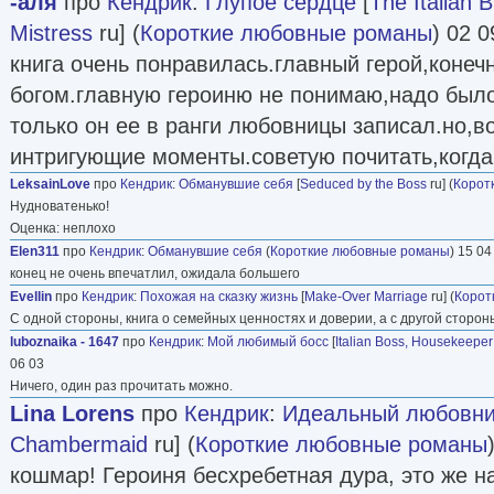
-аля
про
Кендрик
:
Глупое сердце
[
The Italian B
Mistress
ru] (
Короткие любовные романы
) 02 0
книга очень понравилась.главный герой,конеч
богом.главную героиню не понимаю,надо было 
только он ее в ранги любовницы записал.но,в
интригующие моменты.советую почитать,когда
LeksainLove
про
Кендрик
:
Обманувшие себя
[
Seduced by the Boss
ru] (
Корот
Нудноватенько!
Оценка: неплохо
Elen311
про
Кендрик
:
Обманувшие себя
(
Короткие любовные романы
) 15 04
конец не очень впечатлил, ожидала большего
Evellin
про
Кендрик
:
Похожая на сказку жизнь
[
Make-Over Marriage
ru] (
Корот
С одной стороны, книга о семейных ценностях и доверии, а с другой стороны 
luboznaika - 1647
про
Кендрик
:
Мой любимый босс
[
Italian Boss, Housekeeper
06 03
Ничего, один раз прочитать можно.
Lina Lorens
про
Кендрик
:
Идеальный любовни
Chambermaid
ru] (
Короткие любовные романы
кошмар! Героиня бесхребетная дура, это же н