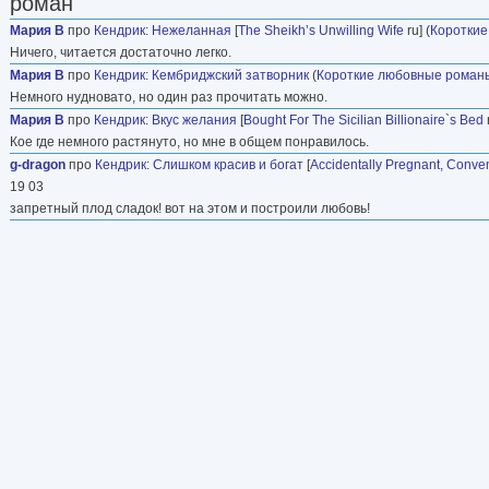
роман
Мария В
про
Кендрик
:
Нежеланная
[
The Sheikh’s Unwilling Wife
ru] (
Коротки
Ничего, читается достаточно легко.
Мария В
про
Кендрик
:
Кембриджский затворник
(
Короткие любовные роман
Немного нудновато, но один раз прочитать можно.
Мария В
про
Кендрик
:
Вкус желания
[
Bought For The Sicilian Billionaire`s Bed
r
Кое где немного растянуто, но мне в общем понравилось.
g-dragon
про
Кендрик
:
Слишком красив и богат
[
Accidentally Pregnant, Conven
19 03
запретный плод сладок! вот на этом и построили любовь!