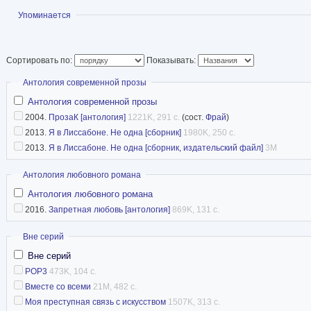
образование програ
Показать
Упоминается
проживает в Сан-Франциско.
Дебютировала в литературе публикациями ра
Сортировать по:
Показывать:
еврейской газете «Бадэрэх» (вып. 6, декабрь 
Скрыть
Антология современной прозы
«Вавилон» (1996) и «Митин журнал» (1997), 
Антология современной прозы
публикации в журналах и альманахах «Улов»,
2004.
ПрозаК [антология]
1221K, 291 с.
(сост.
Фрай
)
берег», «Новая юность», «Урал», «Воздух», «Р
2013.
Я в Лиссабоне. Не одна [сборник]
1980K, 250 с.
2013.
Я в Лиссабоне. Не одна [сборник, издательский файл]
3M
Википедия
Скрыть
Антология любовного романа
Антология любовного романа
2016.
Запретная любовь [антология]
869K, 131 с.
Скрыть
Вне серий
Вне серий
POP3
473K, 104 с.
Вместе со всеми
21M, 482 с.
Моя преступная связь с искусством
1507K, 313 с.