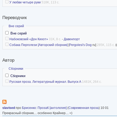
У любви четыре руки
518K, 113 с.
Переводчик
Скрыть
Вне серий
Вне серий
Набоковский «Дон Кихот»
31K, 8 с.
-
Давенпорт
Собака Перголези [Авторский сборник]
[
Pergolesi's Dog
ru]
285K, 115 с.
(
Автор
Скрыть
Сборники
Сборники
Русская проза. Литературный журнал. Выпуск А
1481K, 264 с.
slavised
про
Брисенко
:
ПрозаК [антология]
(
Современная проза
) 10 01
Прекрасный сборник.... особенно Крайнер.... =)