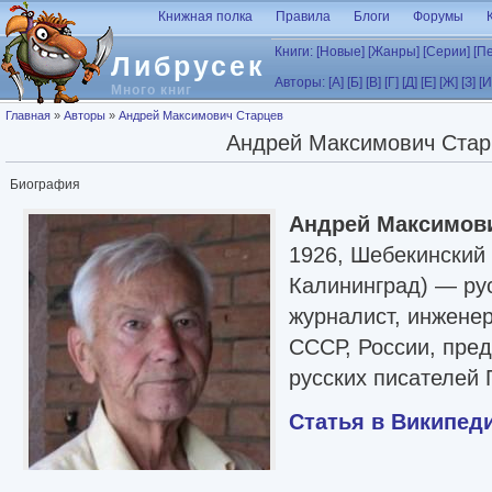
Перейти к основному содержанию
Книжная полка
Правила
Блоги
Форумы
Книги:
[Новые]
[Жанры]
[Серии]
[П
Либрусек
Авторы:
[А]
[Б]
[В]
[Г]
[Д]
[Е]
[Ж]
[З]
[И
Много книг
Вы здесь
Главная
»
Авторы
»
Андрей Максимович Старцев
Андрей Максимович Стар
Биография
Андрей Максимов
1926, Шебекинский 
Калининград) — рус
журналист, инженер
СССР, России, пре
русских писателей 
Статья в Википед