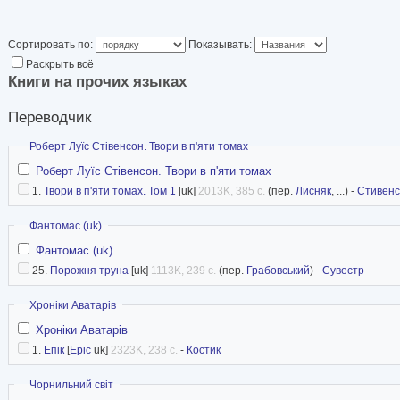
Сортировать по:
Показывать:
Раскрыть всё
Книги на прочих языках
Переводчик
Скрыть
Роберт Луїс Стівенсон. Твори в п'яти томах
Роберт Луїс Стівенсон. Твори в п'яти томах
1.
Твори в п'яти томах. Том 1
[uk]
2013K, 385 с.
(пер.
Лисняк
, ...) -
Стивен
Скрыть
Фантомас (uk)
Фантомас (uk)
25.
Порожня труна
[uk]
1113K, 239 с.
(пер.
Грабовський
) -
Сувестр
Скрыть
Хроніки Аватарів
Хроніки Аватарів
1.
Епік
[
Epic
uk]
2323K, 238 с.
-
Костик
Скрыть
Чорнильний світ