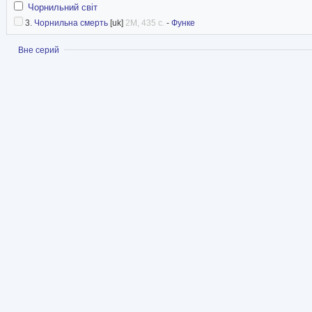
Чорнильний світ
3.
Чорнильна смерть
[uk]
2M, 435 с.
-
Функе
Показать
Вне серий