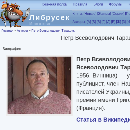
Перейти к основному содержанию
Книжная полка
Правила
Блоги
Форумы
Книги:
[Новые]
[Жанры]
[Серии]
[П
Либрусек
Авторы:
[А]
[Б]
[В]
[Г]
[Д]
[Е]
[Ж]
[З]
[И
Много книг
Вы здесь
Главная
»
Авторы
»
Петр Всеволодович Таращук
Петр Всеволодович Тара
Биография
Петр Всеволодови
Всеволодович Та
1956, Винница) — у
публицист, член На
писателей Украины
премии имени Григ
(Франция).
Статья в Википед