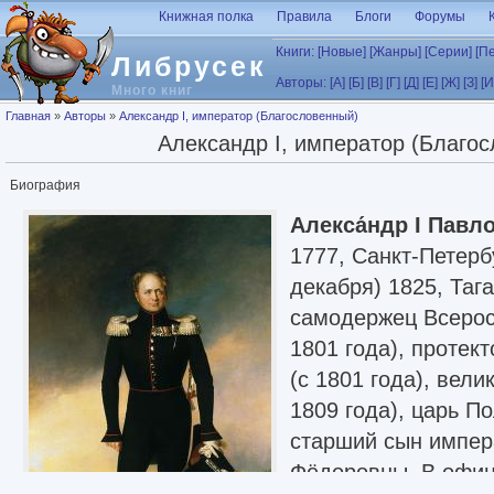
Перейти к основному содержанию
Книжная полка
Правила
Блоги
Форумы
Книги:
[Новые]
[Жанры]
[Серии]
[П
Либрусек
Авторы:
[А]
[Б]
[В]
[Г]
[Д]
[Е]
[Ж]
[З]
[И
Много книг
Вы здесь
Главная
»
Авторы
»
Александр I, император (Благословенный)
Александр I, император (Благо
Биография
Алекса́ндр I Павл
1777, Санкт-Петерб
декабря) 1825, Таг
самодержец Всеросс
1801 года), протек
(с 1801 года), вели
1809 года), царь По
старший сын импер
Фёдоровны. В офи