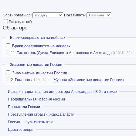
дореволюционной 
именовался
Благо
Сортировать по:
Показывать:
правления провёл 
Раскрыть всё
реформы, разрабо
Об авторе
комитетом и М. М.
Скрыть
Браки совершаются на небесах
политике лавировал между Великобританией 
Браки совершаются на небесах
1807 годах участвовал в антифранцузских ко
11.
Тихая тень (Луиза-Елизавета Алексеевна и Александр I)
231K, 29 с.
годах временно сблизился с Францией. Вёл у
Скрыть
Знаменитые династии России
Турцией (1806—1812), Персией (1804—1813) 
Знаменитые династии России
При Александре I к России присоединены тер
2.
Романовы
14M, 32 с.
-
Журнал «Знаменитые династии России»
Грузии (1801), Финляндии (1809), Бессарабии 
Показать
История царствования императора Александра I. В 6-ти томах
герцогства Варшавского (1815). После Отечес
Показать
Неофициальная история России
возглавил в 1813—1814 годах антифранцузск
Показать
Правители России
европейских держав. Был одним из руководит
Показать
Преступления страсти. Жажда власти
1814—1815 годов и организаторов Священного
Показать
Россия — путь сквозь века
годы жизни нередко говорил о намерении отре
Показать
Царство зверя