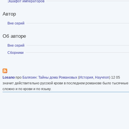
«удалиться от мира», что после его неожидан
Показать
Эшафот императоров
тифа в Таганроге породило легенду о «старце
Автор
Согласно этой легенде, в Таганроге умер и б
Показать
Вне серий
Александр, а его двойник, в то время как цар
старцем-отшельником на Урале в пещере на б
Об авторе
скончался в 1864 году.
Показать
Вне серий
Показать
Сборники
Статья в Википедии
Losano
про
Балязин
:
Тайны дома Романовых
(
История
,
Научпоп
) 12 05
значит действительно русской крови в последнем романове было тысячные 
сложно и по крови и по языку.