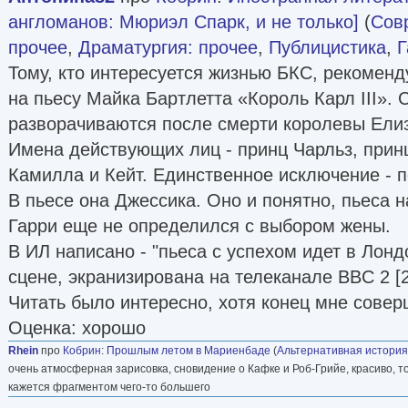
англоманов: Мюриэл Спарк, и не только]
(
Сов
прочее
,
Драматургия: прочее
,
Публицистика
,
Г
Тому, кто интересуется жизнью БКС, рекомен
на пьесу Майка Бартлетта «Король Карл III». 
разворачиваются после смерти королевы Елиз
Имена действующих лиц - принц Чарльз, прин
Камилла и Кейт. Единственное исключение - п
В пьесе она Джессика. Оно и понятно, пьеса н
Гарри еще не определился с выбором жены.
В ИЛ написано - "пьеса с успехом идет в Лонд
сцене, экранизирована на телеканале BBC 2 [2
Читать было интересно, хотя конец мне совер
Оценка: хорошо
Rhein
про
Кобрин
:
Прошлым летом в Мариенбаде
(
Альтернативная история
очень атмосферная зарисовка, сновидение о Кафке и Роб-Грийе, красиво, т
кажется фрагментом чего-то большего