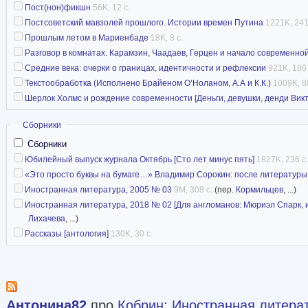
Пост(нон)фикшн
56K, 12 с.
Постсоветский мавзолей прошлого. Истории времен Путина
1221K, 241
Прошлым летом в Мариенбаде
18K, 8 с.
Разговор в комнатах. Карамзин, Чаадаев, Герцен и начало современной Р
Средние века: очерки о границах, идентичности и рефлексии
921K, 186 
Текстообработка (Исполнено Брайеном О’Ноланом, А.А и К.К.)
1009K, 88
Шерлок Холмс и рождение современности [Деньги, девушки, денди Вик
Скрыть
Сборники
Сборники
Юбилейный выпуск журнала Октябрь [Сто лет минус пять]
1827K, 236 с.
«Это просто буквы на бумаге…» Владимир Сорокин: после литературы
Иностранная литература, 2005 № 03
9M, 308 с.
(пер.
Кормильцев
, ...)
Иностранная литература, 2018 № 02 [Для англоманов: Мюриэл Спарк, и
Лихачева
, ...)
Рассказы [антология]
130K, 30 с.
Антонина82
про
Кобрин
:
Иностранная литерат