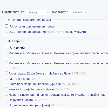
Сортировать по:
Показывать:
Скрыть
Антология современной прозы
Антология современной прозы
2010.
Полярная антология
2005K, 624 с.
(сост.
Кузьмин
)
Скрыть
Вне серий
Вне серий
Modernite в избранных сюжетах. Некоторые случаи частного и обществ
с.
Modernite в избранных сюжетах. Некоторые случаи частного и обществ
193 с.
Амплифаер. 12 альбомов от Майлза до Ланы
874K, 133 с.
Где-то в Европе...
572K, 121 с.
Книга перемещений: пост(нон)фикшн
1569K, 106 с.
Книжный шкаф Кирилла Кобрина
847K, 105 с.
На пути к изоляции. Дневник предвирусных лет (+ карантинный эпилог)
На руинах нового
6M, 260 с.
Поднебесный Экспресс [litres]
791K, 166 с.