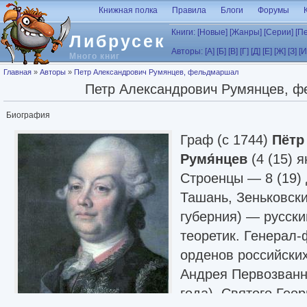
Перейти к основному содержанию
Книжная полка
Правила
Блоги
Форумы
Книги:
[Новые]
[Жанры]
[Серии]
[П
Либрусек
Авторы:
[А]
[Б]
[В]
[Г]
[Д]
[Е]
[Ж]
[З]
[И
Много книг
Вы здесь
Главная
»
Авторы
»
Петр Александрович Румянцев, фельдмаршал
Петр Александрович Румянцев, 
Биография
Граф (c 1744)
Пётр
Румя́нцев
(4 (15) 
Строенцы — 8 (19) 
Ташань, Зеньковски
губерния) — русск
теоретик. Генерал
орденов российски
Андрея Первозванн
года), Святого Геор