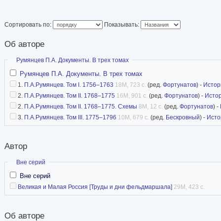
1770 года), Святог
степени (22 сентяб
Сортировать по:
Показывать:
Александра Невског
Об авторе
года), Святой Анны (9 февраля 1762 года) и п
(1776 год). Почётный член Императорской Ака
Скрыть
Румянцев П.А. Документы. В трех томах
(1776 год).
Румянцев П.А. Документы. В трех томах
1.
П.А.Румянцев. Том I. 1756–1763
18M, 723 с.
(ред.
Фортунатов
) -
Истор
Статья в Википедии
2.
П.А.Румянцев. Том II. 1768–1775
16M, 901 с.
(ред.
Фортунатов
) -
Исто
2.
П.А.Румянцев. Том II. 1768–1775. Схемы
8M, 12 с.
(ред.
Фортунатов
) -
3.
П.А.Румянцев. Том III. 1775–1796
10M, 679 с.
(ред.
Бескровный
) -
Исто
Автор
Скрыть
Вне серий
Вне серий
Великая и Малая Россия [Труды и дни фельдмаршала]
29M, 423 с.
Об авторе