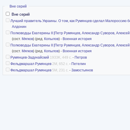
Скрыть
Вне серий
Вне серий
Лучший правитель Украины. О том, как Румянцев сделал Малороссию б
Алдонин
Полководцы Екатерины II [Петр Румянцев, Александр Суворов, Алексей
(сост.
Мягков
) (ред.
Копылов
) -
Военная история
Полководцы Екатерины II [Петр Румянцев, Александр Суворов, Алексей
(сост.
Мягков
) (ред.
Копылов
) -
Военная история
Румянцев-Задунайский
1933K, 449 с.
-
Петров
Фельдмаршал Румянцев
2M, 652 с.
-
Петелин
Фельдмаршал Румянцев
5M, 231 с.
-
Замостьянов