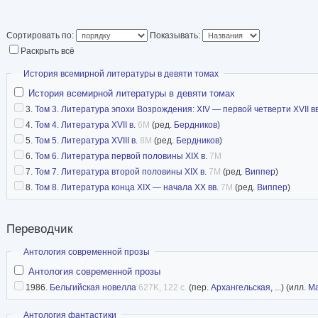
множества журналь
России и за рубежо
Сортировать по:
Показывать:
В.В. Ошису принадлежат блестящие переводы
Раскрыть всё
нидерландских авторов, в том числе П. ван Ак
Скрыть
История всемирной литературы в девяти томах
Белькампо, Х. Клааса, М. Минко, Й. Вондела, Й
История всемирной литературы в девяти томах
3.
Том 3. Литература эпохи Возрождения: XIV — первой четверти XVII вв
Яна и Анни Ромейн, Г. Боманса, В. Херманса,
4.
Том 4. Литература XVII в.
6M
(ред.
Бердников
)
отдельными изданиями, так и в составе сборн
5.
Том 5. Литература XVIII в.
8M
(ред.
Бердников
)
6.
Том 6. Литература первой половины XIX в.
7M
В 2016 г в издательстве «Весь Мир» вышла в 
7.
Том 7. Литература второй половины XIX в.
7M
(ред.
Виппер
)
нидерландско-американского кинорежиссера 
8.
Том 8. Литература конца XIX — начала XX вв.
7M
(ред.
Виппер
)
из Назарета» в переводе с нидерландского, в
Ошисом.
Переводчик
Скрыть
Антология современной прозы
Антология современной прозы
1986.
Бельгийская новелла
627K, 122 с.
(пер.
Архангельская
, ...) (илл.
Ма
Скрыть
Антология фантастики