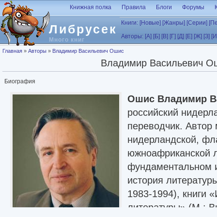
Перейти к основному содержанию
Книжная полка
Правила
Блоги
Форумы
Книги:
[Новые]
[Жанры]
[Серии]
[П
Либрусек
Авторы:
[А]
[Б]
[В]
[Г]
[Д]
[Е]
[Ж]
[З]
[И
Много книг
Вы здесь
Главная
»
Авторы
»
Владимир Васильевич Ошис
Владимир Васильевич О
Биография
Ошис Владимир В
российский нидерла
переводчик. Автор 
нидерландской, фл
южноафриканской л
фундаментальном 
история литературы
1983-1994), книги 
литературы» (М.: В