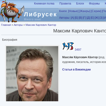
Перейти к основному содержанию
Книжная полка
Правила
Блоги
Форумы
Книги:
[Новые]
[Жанры]
[Серии]
[П
Либрусек
Авторы:
[А]
[Б]
[В]
[Г]
[Д]
[Е]
[Ж]
[З]
[И
Много книг
Вы здесь
Главная
»
Авторы
»
Максим Карлович Кантор
Максим Карлович Кант
Биография
3497
Макси́м Ка́рлович Ка́нтор
(род.
художник, писатель, историк иск
Статья в Википедии