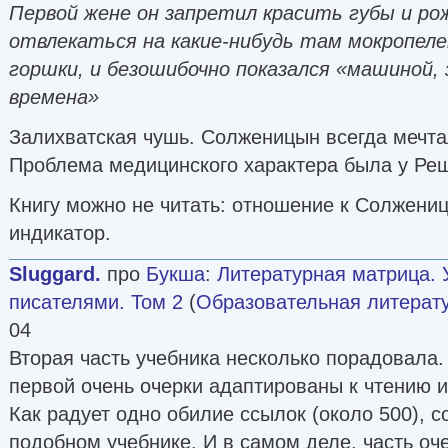
Первой жене он запретил красить губы и р
отвлекаться на какие-нибудь там мокропеле
горшки, и безошибочно показался «машиной, 
времена»
Залихватская чушь. Солженицын всегда мечта
Проблема медицинского характера была у Реш
Книгу можно не читать: отношение к Солжени
индикатор.
Sluggard.
про
Букша
:
Литературная матрица. 
писателями. Том 2
(
Образовательная литерат
04
Вторая часть учебника несколько порадовала.
первой очень очерки адаптированы к чтению 
Как радует одно обилие ссылок (около 500), 
подобном учебнике. И в самом деле, часть оч