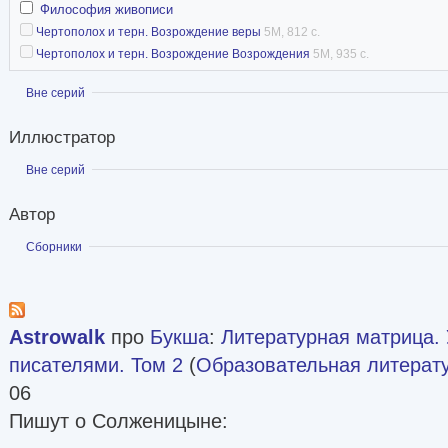
Философия живописи
Чертополох и терн. Возрождение веры
5M, 812 с.
Чертополох и терн. Возрождение Возрождения
5M, 935 с.
Показать
Вне серий
Иллюстратор
Показать
Вне серий
Автор
Показать
Сборники
Astrowalk
про
Букша
:
Литературная матрица.
писателями. Том 2
(
Образовательная литерат
06
Пишут о Солженицыне: