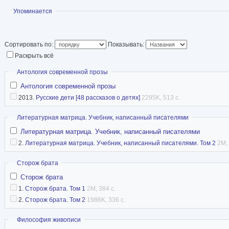
Показать
Упоминается
Сортировать по:
Показывать:
Раскрыть всё
Скрыть
Антология современной прозы
Антология современной прозы
2013.
Русские дети [48 рассказов о детях]
2295K, 513 с.
Скрыть
Литературная матрица. Учебник, написанный писателями
Литературная матрица. Учебник, написанный писателями
2.
Литературная матрица. Учебник, написанный писателями. Том 2
2M, 
Скрыть
Сторож брата
Сторож брата
1.
Сторож брата. Том 1
2M, 384 с.
2.
Сторож брата. Том 2
1986K, 336 с.
Скрыть
Философия живописи