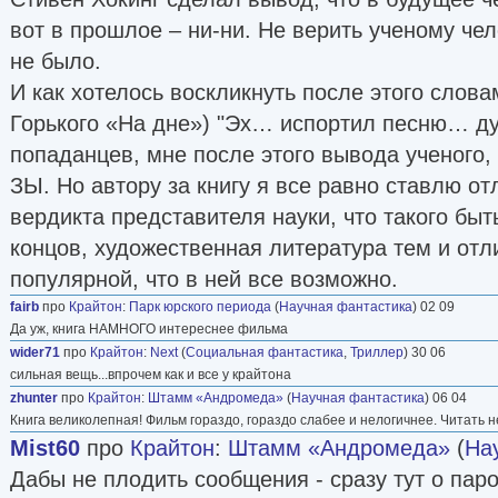
вот в прошлое – ни-ни. Не верить ученому че
не было.
И как хотелось воскликнуть после этого слова
Горького «На дне») "Эх… испортил песню… дур
попаданцев, мне после этого вывода ученого,
ЗЫ. Но автору за книгу я все равно ставлю от
вердикта представителя науки, что такого быт
концов, художественная литература тем и отл
популярной, что в ней все возможно.
fairb
про
Крайтон
:
Парк юрского периода
(
Научная фантастика
) 02 09
Да уж, книга НАМНОГО интереснее фильма
wider71
про
Крайтон
:
Next
(
Социальная фантастика
,
Триллер
) 30 06
сильная вещь...впрочем как и все у крайтона
zhunter
про
Крайтон
:
Штамм «Андромеда»
(
Научная фантастика
) 06 04
Книга великолепная! Фильм гораздо, гораздо слабее и нелогичнее. Читать
Mist60
про
Крайтон
:
Штамм «Андромеда»
(
На
Дабы не плодить сообщения - сразу тут о паро