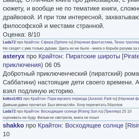
сюжету, и вообще не по тематике книги, слож
драйвовой. И при том интересной, захватыва
философской и местами странной.
Оценка: 8/10
Lada72
про
Крайтон
:
Сфера
[
Sphere
ru] (
Научная фантастика
,
Техно трилле
Не сходят с ума только дураки. Здесь их не было - книга о борьбе разума за
asteryx
про
Крайтон
:
Пиратские широты
[
Pirat
приключения
) 06 05
Добротный приключенческий (пиратский) роман
Саббатини) настоящие дети своего времени. А
взял подлиную историю.
koltso1401
про
Крайтон
:
Парк юрского периода
[
Jurassic Park
ru] (
Научная ф
Давным давно прочитал. Был впечатлён. Хочу перечитать.5баллов
Lada72
про
Крайтон
:
Восходящее солнце
[
Rising Sun
ru] (
Триллер
) 25 10
оценивать не буду. Фильм не смотрела, книга не пошл
shakko
про
Крайтон
:
Восходящее солнце
[
Risi
10