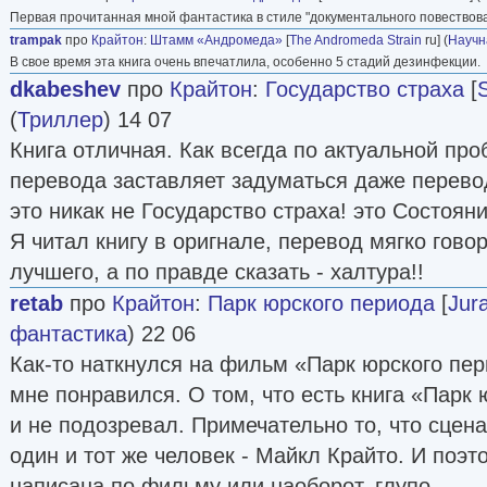
Первая прочитанная мной фантастика в стиле "документального повествова
trampak
про
Крайтон
:
Штамм «Андромеда»
[
The Andromeda Strain
ru] (
Научн
В свое время эта книга очень впечатлила, особенно 5 стадий дезинфекции.
dkabeshev
про
Крайтон
:
Государство страха
[
(
Триллер
) 14 07
Книга отличная. Как всегда по актуальной проб
перевода заставляет задуматься даже перевод 
это никак не Государство страха! это Состояни
Я читал книгу в оригнале, перевод мягко гово
лучшего, а по правде сказать - халтура!!
retab
про
Крайтон
:
Парк юрского периода
[
Jur
фантастика
) 22 06
Как-то наткнулся на фильм «Парк юрского пер
мне понравился. О том, что есть книга «Парк
и не подозревал. Примечательно то, что сцена
один и тот же человек - Майкл Крайто. И поэто
написана по фильму или наоборот, глупо.