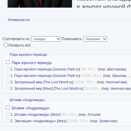
в жанрах научной 
фантастики и трилл
Показать
Упоминается
по всему миру тир
экземпляров, многие были экранизированы. В
единственным человеком, чьи произведения 
Сортировать по:
Показывать:
Раскрыть всё
номером один на телевидении («Скорая помощ
(«Парк Юрского периода») и в книгоиздательс
Скрыть
Парк юрского периода
Парк юрского периода
(«Разоблачение»).
1.
Парк юрского периода
[
Jurassic Park
ru]
2M, 447 с.
(пер.
Шестакова
)
Статья в Википедии
1.
Парк юрского периода
[
Jurassic Park
ru]
1103K, 353 с.
(пер.
Шишова
, ...
2.
Затерянный мир
[
The Lost World
ru]
1431K, 307 с.
(пер.
Непочатова
)
библиография (Фантлаб)
2.
Затерянный мир [litres]
[
The Lost World
ru]
2M, 330 с.
(пер.
Непочатова
Скрыть
Штамм «Андромеда»
Штамм «Андромеда»
1.
Штамм «Андромеда» [litres]
8M, 170 с.
(пер.
Алтаев
)
2.
Эволюция «Андромеды» [litres]
2342K, 219 с.
(пер.
Захватова
)