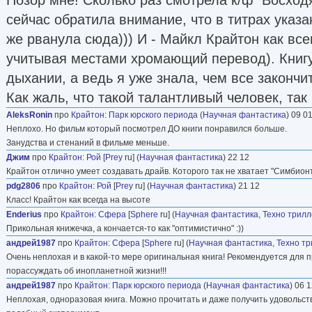
сейчас обратила внимание, что в титрах указа
же рванула сюда))) И - Майкл Крайтон как вс
учитывая местами хромающий перевод). Книг
дыхании, а ведь я уже знала, чем все закончит
Как жаль, что такой талантливый человек, так 
AleksRonin
про
Крайтон
:
Парк юрского периода
(
Научная фантастика
) 09 0
Неплохо. Но фильм который посмотрел ДО книги понравился больше.
Занудства и стенаний в фильме меньше.
Джим
про
Крайтон
:
Рой
[
Prey
ru] (
Научная фантастика
) 22 12
Крайтон отлично умеет создавать драйв. Которого так не хватает "Симбион
pdg2806
про
Крайтон
:
Рой
[
Prey
ru] (
Научная фантастика
) 21 12
Класс! Крайтон как всегда на высоте
Enderius
про
Крайтон
:
Сфера
[
Sphere
ru] (
Научная фантастика
,
Техно трил
Прикольная книжечка, а кончается-то как "оптимистично" :))
андрей1987
про
Крайтон
:
Сфера
[
Sphere
ru] (
Научная фантастика
,
Техно т
Очень неплохая и в какой-то мере оригинальная книга! Рекомендуется для
порассуждать об инопланетной жизни!!!
андрей1987
про
Крайтон
:
Парк юрского периода
(
Научная фантастика
) 06 
Неплохая, одноразовая книга. Можно прочитать и даже получить удовольст