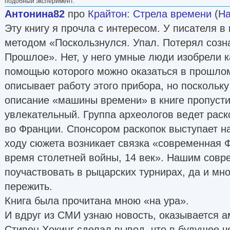
подобный эксперимент.
Антонина82
про
Крайтон
:
Стрела времени
(
На
Эту книгу я прочла с интересом. У писателя 
методом «Поскользнулся. Упал. Потерял созна
Прошлое». Нет, у него умные люди изобрели ка
помощью которого можно оказаться в прошло
описывает работу этого прибора, но поскольку
описание «машины времени» в книге пропусти
увлекательный. Группа археологов ведет раск
во Франции. Спонсором раскопок выступает н
ходу сюжета возникает связка «современная 
время столетней войны, 14 век». Нашим сов
поучаствовать в рыцарских турнирах, да и мн
пережить.
Книга была прочитана мною «на ура».
И вдруг из СМИ узнаю новость, оказывается 
Стивен Хокинг сделал вывод, что в будущее ч