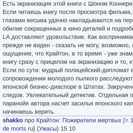
Есть экранизация этой книги с Шоном Коннери
Если читаешь книгу после просмотра фильма,
глазами весьма удачно накладываются на пер
обилие сокращенных в кино деталей и подроб
LA доставляют удовольствие. Как воспринима
прежде не виден - сказать не могу, возможно,
ощущение, что Крайтон, в то время - уже зна
книгу сразу с прицелом на экранизацию и то, к
Если по сути: мудрый полицейский-дипломат в
сопровождении молодого пылкого расследуют
японской бизнес-диаспоре в Штатах. Закруче
следов. Увлекательный детектив. Отдельная п
паранойя автора насчет засилья японского ка
начинаешь верить.
shakko
про
Крайтон
:
Пожиратели мертвых [= 1
de morts
ru] (
Ужасы
) 15 10