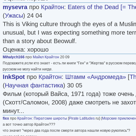
mysevra
про
Крайтон
:
Eaters of the Dead [= Th
(
Ужасы
) 24 04
This is Viking culture through the eyes of a Musli
unusual, but I was expecting something more terr
than a story about Beowulf.
Оценка: хорошо
Mihalych166
про
Майкл Крайтон
20 09
Подскажите,если кто знает - есть ли книги "Ген" и "Жертва" в русском перев
русском не могу найти нигде.
InkSpot
про
Крайтон
:
Штамм «Андромеда»
[
Th
(
Научная фантастика
) 30 05
Фильм (который Вайса, 1971 года) тоже очень
(Скотт/Саломон, 2008) даже смотреть не захо
минут...
fixx
про
Крайтон
:
Пиратские широты
[
Pirate Latitudes
ru] (
Морские приключе
а вот точно автор Крайтон???
что значит "через два года после смерти автора нашли новую рукопись"?