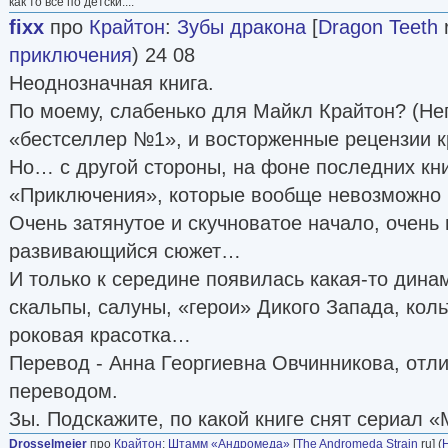
как то всё по детски....
fixx
про
Крайтон
:
Зубы дракона
[
Dragon Teeth
r
приключения
) 24 08
Неоднозначная книга.
По моему, слабенько для Майкл Крайтон? (Не
«бестселлер №1», и восторженные рецензии к
Но… с другой стороны, на фоне последних кни
«Приключения», которые вообще невозможно
Очень затянутое и скучноватое начало, очень
развивающийся сюжет…
И только к середине появилась какая-то дин
скальпы, салуны, «герои» Дикого Запада, коль
роковая красотка…
Перевод - Анна Георгиевна Овчинникова, отли
переводом.
Зы. Подскажите, по какой книге снят сериал 
Drosselmeier
про
Крайтон
:
Штамм «Андромеда»
[
The Andromeda Strain
ru] (