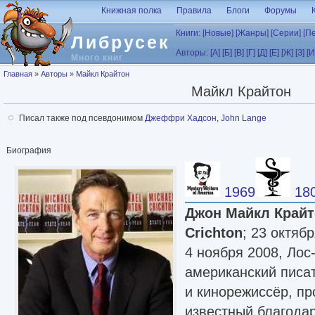
Перейти к основному содержанию
Книжная полка
Правила
Блоги
Форумы
Книги:
[Новые]
[Жанры]
[Серии]
[П
Либрусек
Авторы:
[А]
[Б]
[В]
[Г]
[Д]
[Е]
[Ж]
[З]
[И
Много книг
Вы здесь
Главная
»
Авторы
»
Майкл Крайтон
Майкл Крайтон
Писал также под псевдонимом
Джеффри Хадсон
,
John Lange
Биография
1969
18
Джон Майкл Крайт
Crichton
; 23 октяб
4 ноября 2008, Ло
американский писат
и кинорежиссёр, п
известный благода