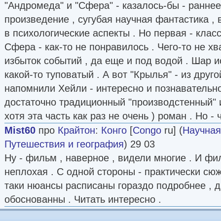
"Андромеда" и "Сфера" - казалось-бы - ранне
произведение , сугубая научная фантастика , 
в психологические аспекты . Но первая - класс
Сфера - как-то не понравилось . Чего-то не хв
избыток событий , да еще и под водой . Шар 
какой-то туповатый . А вот "Крылья" - из друг
напомнили Хейли - интересно и познавательно
достаточно традиционный "производстенный" и
хотя эта часть как раз не очень ) роман . Но - ч
Mist60
про
Крайтон
:
Конго
[
Congo
ru] (
Научная
Путешествия и география
) 29 03
Ну - фильм , наверное , видели многие . И фи
неплохая . С одной стороны - практически сюж
таки нюансы расписаны гораздо подробнее , 
обоснованны . Читать интересно .