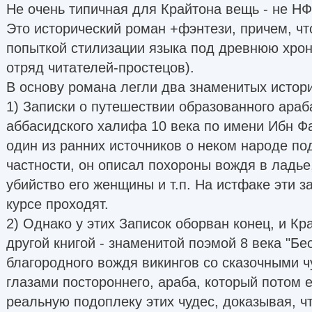
Не очень типичная для Крайтона вещь - не НФ 
Это исторический роман +фэнтези, причем, что
попыткой стилизации языка под древнюю хрон
отряд читателей-простецов).
В основу романа легли два знаменитых истори
1) Записки о путешествии образованного араб
аббасидского халифа 10 века по имени Ибн Ф
один из ранних источников о неком народе по
частности, он описал похороны вождя в ладь
убийство его женщины и т.п. На истфаке эти з
курсе проходят.
2) Однако у этих Записок оборван конец, и Кр
другой книгой - знаменитой поэмой 8 века "Б
благородного вождя викингов со сказочными 
глазами постороннего, араба, который потом 
реальную подоплеку этих чудес, доказывая, чт