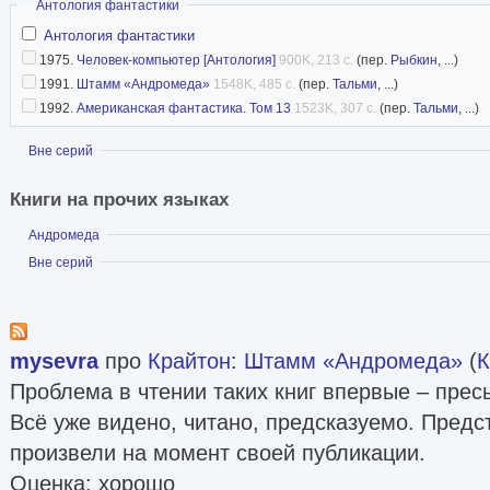
Скрыть
Антология фантастики
Антология фантастики
1975.
Человек-компьютер [Антология]
900K, 213 с.
(пер.
Рыбкин
, ...)
1991.
Штамм «Андромеда»
1548K, 485 с.
(пер.
Тальми
, ...)
1992.
Американская фантастика. Том 13
1523K, 307 с.
(пер.
Тальми
, ...)
Показать
Вне серий
Книги на прочих языках
Показать
Андромеда
Показать
Вне серий
mysevra
про
Крайтон
:
Штамм «Андромеда»
(
К
Проблема в чтении таких книг впервые – прес
Всё уже видено, читано, предсказуемо. Предс
произвели на момент своей публикации.
Оценка: хорошо