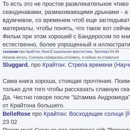
То есть это не простое развлекательное чтив
скандинавами, размахивающими дрынами - а 
вдумчивое, со временем чтоб еще заглядыват
материалы, чтобы понять, что такое вот сейчас
Фильм при этом хороший с Бандеросом по кни
естественно, более упрощенный и иллюстрат
танзания
про
Крайтон
:
Next
(
Социальная фантастика
,
Триллер
) 04 08
Начала читать. Сначала собиралась отложить. А сейчас не отрваться
Sluggard.
про
Крайтон
:
Стрела времени
(
Науч
Сама книга хороша, стоящая прочтения. Поим
только для того чтобы рассказать славную сказ
Да. Честно говоря после "Штамма Андромеда"
от Крайтона большего.
BelleRose
про
Крайтон
:
Восходящее солнце
[
R
23 02
Позор мне! Сколько раз смотрела к/ф "Восход