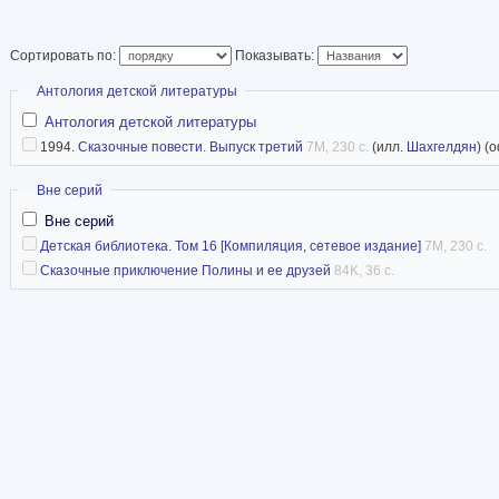
Сортировать по:
Показывать:
Скрыть
Антология детской литературы
Антология детской литературы
1994.
Сказочные повести. Выпуск третий
7M, 230 с.
(илл.
Шахгелдян
) (
Скрыть
Вне серий
Вне серий
Детская библиотека. Том 16 [Компиляция, сетевое издание]
7M, 230 с.
Сказочные приключение Полины и ее друзей
84K, 36 с.