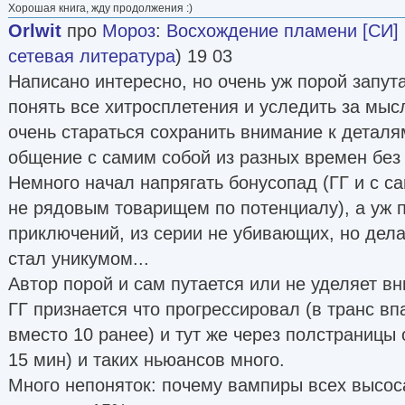
Хорошая книга, жду продолжения :)
Orlwit
про
Мороз
:
Восхождение пламени [СИ]
сетевая литература
) 19 03
Написано интересно, но очень уж порой запут
понять все хитросплетения и уследить за мыс
очень стараться сохранить внимание к деталя
общение с самим собой из разных времен без 
Немного начал напрягать бонусопад (ГГ и с с
не рядовым товарищем по потенциалу), а уж 
приключений, из серии не убивающих, но дел
стал уникумом...
Автор порой и сам путается или не уделяет вн
ГГ признается что прогрессировал (в транс вп
вместо 10 ранее) и тут же через полстраницы 
15 мин) и таких ньюансов много.
Много непоняток: почему вампиры всех высоса