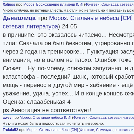
Xaliuss
про
Мороз
:
Восхождение пламени [СИ]
(
Фэнтези
,
Самиздат, сетевая
Много сумбура, но потенциал есть. На отлично не тянет, но 4 поставить мож
Дьяволица
про
Мороз
:
Стальные небеса [СИ]
сетевая литература
) 24 05
в принципе, это оказалось читаемо... Несмотр
типа: Сначала он был безногим, утрированно г
через 2 года на тренировке... Пунктуация зас
внимания, но в целом не плохо. Ошибок тоже 
Сюжет... Ну, по-моему, слижком запутанно, и 
катастрофа - последний шанс, который сработ
мощь - перенос в другой мир - забвение - ещё
уважение, удача, успех... И в конце концов о
Оценка: слааабенькая 4
ps Аннотация не соответствует!
awey
про
Мороз
:
Стальные небеса [СИ]
(
Фэнтези
,
Самиздат, сетевая литер
Ну книга может быть и подростковая, но читать интересно.
Trulala52
про
Мороз
:
Стальные небеса [СИ]
(
Фэнтези
,
Самиздат, сетевая л