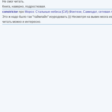
Не смог читать.
Книга, наверно, подростковая.
constrictor
про
Мороз
:
Стальные небеса [СИ]
(
Фэнтези
,
Самиздат, сетевая 
Это ж надо было так "таймлайн" изуродовать ))) Несмотря на вывих мозга 
читать можно и интересно.