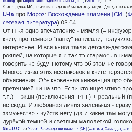
badbag
про
Мороз
:
Восхождение пламени [litres]
(
Фэнтези
) 27 05
Картон, тупое МС, логики ноль, здравый смысл отсутствует. Для детского са
U-la
про
Мороз
:
Восхождение пламени [СИ]
(
Ф
сетевая литература
) 03 04
От ГГ-я одно впечатление - мямля (= инфузор
книгу про тёмного "папку" написали, получи
интереснее. И вся книга такая детская-детская
роялей, на которые я и так-то стараюсь вним
говорить не буду. Потому что об этом не говор
Многое из-за этих нестыковок в книге теряется
объяснения. Обыкновенная книженция про обы
претензией ни на что. Если кто ищет чтиво про
т.п.) + экшн (приключения, РПГ) + реальный (
не сюда. И любовная линия хиленькая - сразу
замужество - чуйств нету (да и какие там мог
дурёхой-темной и светлым малолеткой-колок
Dima1337
про
Мороз
:
Восхождение пламени [СИ]
(
Фэнтези
,
Самиздат, сете