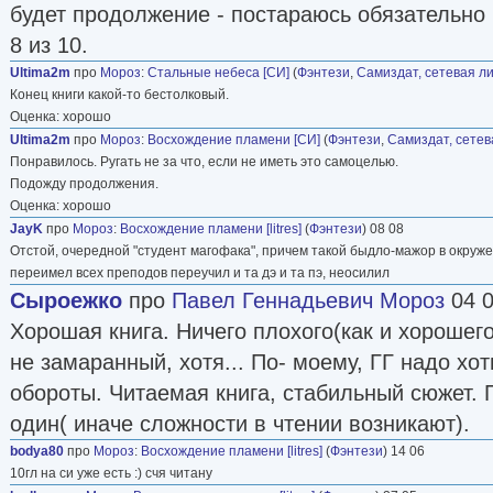
будет продолжение - постараюсь обязательно 
8 из 10.
Ultima2m
про
Мороз
:
Стальные небеса [СИ]
(
Фэнтези
,
Самиздат, сетевая л
Конец книги какой-то бестолковый.
Оценка: хорошо
Ultima2m
про
Мороз
:
Восхождение пламени [СИ]
(
Фэнтези
,
Самиздат, сетев
Понравилось. Ругать не за что, если не иметь это самоцелью.
Подожду продолжения.
Оценка: хорошо
JayK
про
Мороз
:
Восхождение пламени [litres]
(
Фэнтези
) 08 08
Отстой, очередной "студент магофака", причем такой быдло-мажор в окруже
переимел всех преподов переучил и та дэ и та пэ, неосилил
Сыроежко
про
Павел Геннадьевич Мороз
04 
Хорошая книга. Ничего плохого(как и хорошег
не замаранный, хотя... По- моему, ГГ надо хо
обороты. Читаемая книга, стабильный сюжет. П
один( иначе сложности в чтении возникают).
bodya80
про
Мороз
:
Восхождение пламени [litres]
(
Фэнтези
) 14 06
10гл на си уже есть :) счя читану