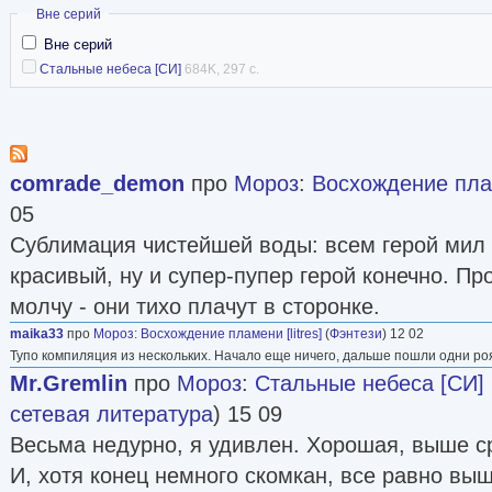
Скрыть
Вне серий
Вне серий
Стальные небеса [СИ]
684K, 297 с.
comrade_demon
про
Мороз
:
Восхождение плам
05
Сублимация чистейшей воды: всем герой мил
красивый, ну и супер-пупер герой конечно. Пр
молчу - они тихо плачут в сторонке.
maika33
про
Мороз
:
Восхождение пламени [litres]
(
Фэнтези
) 12 02
Тупо компиляция из нескольких. Начало еще ничего, дальше пошли одни ро
Mr.Gremlin
про
Мороз
:
Стальные небеса [СИ]
сетевая литература
) 15 09
Весьма недурно, я удивлен. Хорошая, выше с
И, хотя конец немного скомкан, все равно вы