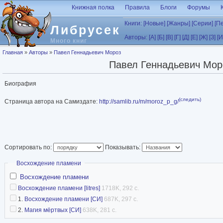
Перейти к основному содержанию
Книжная полка
Правила
Блоги
Форумы
Книги:
[Новые]
[Жанры]
[Серии]
[П
Либрусек
Авторы:
[А]
[Б]
[В]
[Г]
[Д]
[Е]
[Ж]
[З]
[И
Много книг
Вы здесь
Главная
»
Авторы
»
Павел Геннадьевич Мороз
Павел Геннадьевич Мор
Биография
(следить)
Страница автора на Самиздате:
http://samlib.ru/m/moroz_p_g/
Сортировать по:
Показывать:
Скрыть
Восхождение пламени
Восхождение пламени
Восхождение пламени [litres]
1718K, 292 с.
1.
Восхождение пламени [СИ]
687K, 297 с.
2.
Магия мёртвых [СИ]
638K, 281 с.