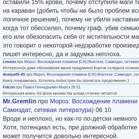
оставили 15% крови, почему отступили маги 
на караван (добить чтобы не было проблем вс
логичное решение), почему не убили наставни
когда тот обессилел, почему граф, убив семью
его или обезопасить себя от мстительности маг
это говорит о некоторой недоработке произве
пишет интересно, да и задумка неплоха.
Losano
про
Мороз
:
Восхождение пламени [СИ]
(
Фэнтези
,
Самиздат, сетевая
Интересно(и даже обоснование магии придумано).Короче солидное сочине
drunya95-95
про
Мороз
:
Восхождение пламени [СИ]
(
Фэнтези
,
Самиздат, се
Книга понравилась. Хотелось побыстрее бы прочитать продолжение ;)
Fulcon
про
Павел Геннадьевич Мороз
26 01
Интересная книга. На фоне множества шлака отлично читается.
Mr.Gremlin
про
Мороз
:
Восхождение пламени 
Самиздат, сетевая литература
) 06 10
Вроде и неплохо, но как-то по-детски немного 
Хотя, потенциал есть, при должной обработке
может получится довольно интересной.