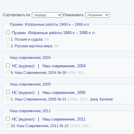
Сортировать по:
Показывать:
Скрыть
Пушкин. Избранные работы 1960-х – 1990-х гг.
Пушкин. Избранные работы 1960-х – 1990-х гг.
1.
Поэзия и судьба
2M
2.
Русская картина мира
2M
Скрыть
Наш современник, 2004
НС (журнал)
|
Наш современник, 2004
9.
Наш Современник, 2004 № 09
408K, 98 с.
Скрыть
Наш современник, 2005
НС (журнал)
|
Наш современник, 2005
1.
Наш Современник, 2005 № 01
1188K, 258 с.
(ред.
Куняев
)
Скрыть
Наш современник, 2011
НС (журнал)
|
Наш современник, 2011
10.
Наш Современник, 2011 № 10
1530K, 286 с.