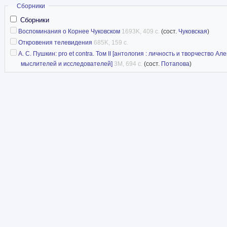
Скрыть
Сборники
Сборники
Воспоминания о Корнее Чуковском
1693K, 409 с.
(сост.
Чуковская
)
Откровения телевидения
685K, 159 с.
А. С. Пушкин: pro et contra. Том II [антология : личность и творчество 
мыслителей и исследователей]
3M, 694 с.
(сост.
Потапова
)