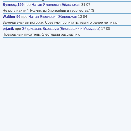
Буквоед199
про
Натан Яковлевич Эйдельман
31 07
Не могу найти "Пушкин: из биографии и творчества" (((
Walther 96
про
Натан Яковлевич Эйдельман
13 04
Замечательный историк. Советую прочитать, тем кто ранее не читал.
prjanik
про
Эйдельман
:
Вьеварум
(
Биографии и Мемуары
) 17 05
Прекрасный писатель, блестящий рассказчик.