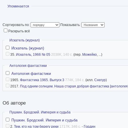
Статья в Википед
Показать
Упоминается
Сортировать по:
Показывать:
Раскрыть всё
Скрыть
Искатель (журнал)
Искатель (журнал)
35.
Искатель, 1966 № 05
2038K, 140 с.
(пер.
Можейко
, ...)
Скрыть
Антология фантастики
Антология фантастики
1965.
Фантастика 1965. Выпуск 3
774K, 184 с.
(илл.
Снегур
)
2017.
Под одним солнцем. Наша старая добрая фантастика [антология
Об авторе
Скрыть
Пушкин. Бродский. Империя и судьба
Пушкин. Бродский. Империя и судьба
2.
Тем, кто на том берегу реки
1717K, 346 с.
-
Гордин