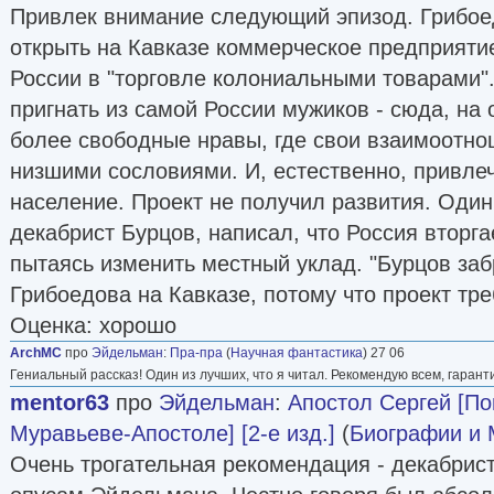
Привлек внимание следующий эпизод. Грибое
открыть на Кавказе коммерческое предприятие
России в "торговле колониальными товарами".
пригнать из самой России мужиков - сюда, на 
более свободные нравы, где свои взаимоотно
низшими сословиями. И, естественно, привлеч
население. Проект не получил развития. Один
декабрист Бурцов, написал, что Россия вторга
пытаясь изменить местный уклад. "Бурцов заб
Грибоедова на Кавказе, потому что проект тре
Оценка: хорошо
ArchMC
про
Эйдельман
:
Пра-пра
(
Научная фантастика
) 27 06
Гениальный рассказ! Один из лучших, что я читал. Рекомендую всем, гарант
mentor63
про
Эйдельман
:
Апостол Сергей [По
Муравьеве-Апостоле] [2-е изд.]
(
Биографии и
Очень трогательная рекомендация - декабрис