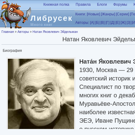
Перейти к основному содержанию
Книжная полка
Правила
Блоги
Форумы
Книги:
[Новые]
[Жанры]
[Серии]
[П
Либрусек
Авторы:
[А]
[Б]
[В]
[Г]
[Д]
[Е]
[Ж]
[З]
[И
Много книг
Вы здесь
Главная
»
Авторы
»
Натан Яковлевич Эйдельман
Натан Яковлевич Эйдель
Биография
Ната́н Я́ковлевич
1930, Москва — 29 
советский историк 
Специалист по твор
многих книг о дека
Муравьёве-Апосто
наиболее известна
ЭЕЭ, Иване Пущине
о русском историке