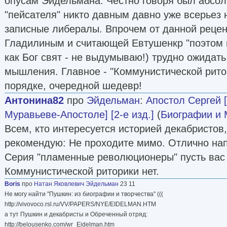
опусам Эйдельмана. Честно говоря был абсолю
"пейсателя" никто давным давно уже всерьез 
записные либералы. Впрочем от данной рецен
Гладилиным и считающей Евтушенкр "поэтом м
как Бог свят - не выдумываю!) трудно ожидать
мышления. Главное - "Коммунистической ритори
порядке, очередной шедевр!
Антонина82
про
Эйдельман
:
Апостол Сергей 
Муравьеве-Апостоле] [2-е изд.]
(
Биографии и
Всем, кто интересуется историей декабристов
рекомендую: Не проходите мимо. Отлично на
Серия "пламенные революционеры" пусть вас 
Коммунистической риторики нет.
Boris
про
Натан Яковлевич Эйдельман
23 11
Не могу найти "Пушкин: из биографии и творчества" (((
http://vivovoco.rsl.ru/VV/PAPERS/NYE/EIDELMAN.HTM
a тут Пушкин и декабристы и Обреченный отряд:
http://belousenko.com/wr_Eidelman.htm