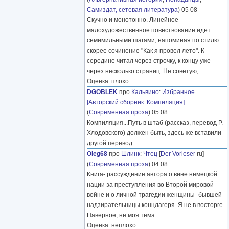
Самиздат, сетевая литература
) 05 08
Скучно и монотонно. Линейное
малохудожественное повествование идет
семимильными шагами, напоминая по стилю
скорее сочинение "Как я провел лето". К
середине читал через строчку, к концу уже
через несколько страниц. Не советую,
………
Оценка: плохо
DGOBLEK
про
Кальвино
:
Избранное
[Авторский сборник. Компиляция]
(
Современная проза
) 05 08
Компиляция...Путь в штаб (рассказ, перевод Р.
Хлодовского) должен быть, здесь же вставили
другой перевод.
Oleg68
про
Шлинк
:
Чтец
[
Der Vorleser
ru]
(
Современная проза
) 04 08
Книга- рассуждение автора о вине немецкой
нации за преступления во Второй мировой
войне и о личной трагедии женщины- бывшей
надзирательницы концлагеря. Я не в восторге.
Наверное, не моя тема.
Оценка: неплохо