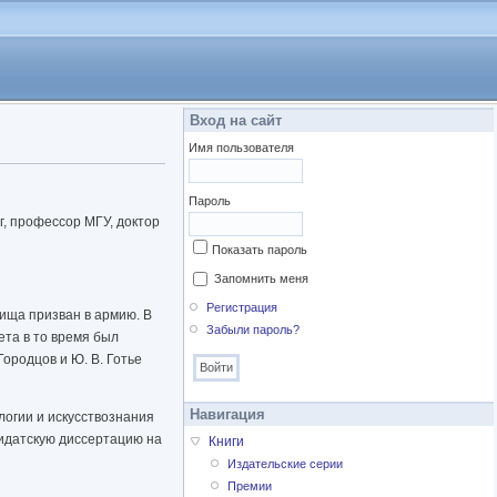
Вход на сайт
Имя пользователя
Пароль
г, профессор МГУ, доктор
Показать пароль
Запомнить меня
Регистрация
лища призван в армию. В
Забыли пароль?
ета в то время был
Городцов и Ю. В. Готье
Навигация
логии и искусствознания
дидатскую диссертацию на
Книги
Издательские серии
Премии