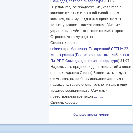
Самиздат, сетевая литература
) 31 07
В целом годное продолжение, хотя герою
конечно везет со страшной силой. Прям
кажется, что ему поддаются враги, но это
только улучшает повествование. Умение
управлять зомби – это конечно имба героя.
Странно, что ему еще не
………
Оценка: хорошо
udrees
про
Мантикор
:
Покоривший СТЕНУ 23:
Многогранник
(
Боевая фантастика
,
Киберпанк
,
ЛитРПГ
,
Самиздат, сетевая литература
) 31 07
Надеюсь это предпоследняя книга этой эпопеи
по прохождению Стены) В книге хоть радует
отсутствие подробных описаний апгрейда
навыков, которые очень трудно читать и еще
труднее воспринимать. Сам язык
повествования все такой
………
Оценка: хорошо
больше впечатлений