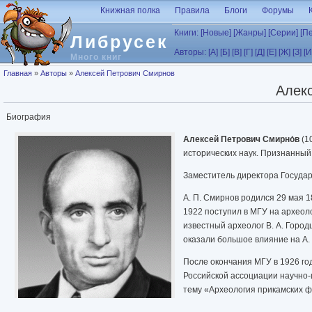
Перейти к основному содержанию
Книжная полка
Правила
Блоги
Форумы
Книги:
[Новые]
[Жанры]
[Серии]
[П
Либрусек
Авторы:
[А]
[Б]
[В]
[Г]
[Д]
[Е]
[Ж]
[З]
[И
Много книг
Вы здесь
Главная
»
Авторы
»
Алексей Петрович Смирнов
Алек
Биография
Алексей Петрович Смирно́в
(1
исторических наук. Признанный 
Заместитель директора Государ
А. П. Смирнов родился 29 мая 1
1922 поступил в МГУ на археол
известный археолог В. А. Город
оказали большое влияние на А.
После окончания МГУ в 1926 го
Российской ассоциации научно-
тему «Археология прикамских фи
В 1944 году защитил докторску