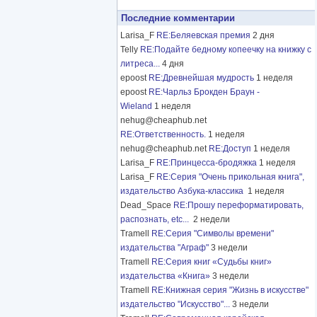
Последние комментарии
Larisa_F
RE:Беляевская премия
2 дня
Telly
RE:Подайте бедному копеечку на книжку с
литреса...
4 дня
epoost
RE:Древнейшая мудрость
1 неделя
epoost
RE:Чарльз Брокден Браун -
Wieland
1 неделя
nehug@cheaphub.net
RE:Ответственность.
1 неделя
nehug@cheaphub.net
RE:Доступ
1 неделя
Larisa_F
RE:Принцесса-бродяжка
1 неделя
Larisa_F
RE:Серия "Очень прикольная книга",
издательство Азбука-классика
1 неделя
Dead_Space
RE:Прошу переформатировать,
распознать, etc...
2 недели
Tramell
RE:Серия "Символы времени"
издательства "Аграф"
3 недели
Tramell
RE:Серия книг «Судьбы книг»
издательства «Книга»
3 недели
Tramell
RE:Книжная серия "Жизнь в искусстве"
издательство "Искусство"...
3 недели