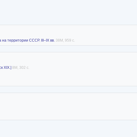
на территории СССР. III–IX вв.
38M, 959 с.
к XIX.]
8M, 302 с.