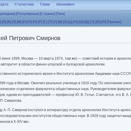
Карта
Статистика
Глюки
Абонемент
ериодика]
[Популярные]
[Страны]
[Теги]
]
[Й]
[К]
[Л]
[М]
[Н]
[О]
[П]
[Р]
[С]
[Т]
[У]
[Ф]
[Х]
[Ц]
[Ч]
[Ш]
[Щ]
[Э]
[Ю]
[Я]
[Прочее]
сей Петрович Смирнов
0 июня 1899, Москва — 10 марта 1974, там же) — советский историк и археоло
авторитет в области финно-угорской и булгарской археологии.
ственного исторического музея и Института археологии Академии наук СССР.
899 года в Москве. Окончил реальное училище в 1916 году. По окончанию учи
огическое отделение факультета общественных наук. Руководителем факульт
цов, одним из преподавателей — профессор Ю. В. Готье. Считается, что В. А. 
 П. Смирнова.
ду А. П. Смирнов поступил в аспирантуру отдела археологии Института архео
исследовательских институтов общественных наук. В 1929 году защитил кан
ннов в Х-XIV вв».
ю диссертацию на тему «Волжские булгары».