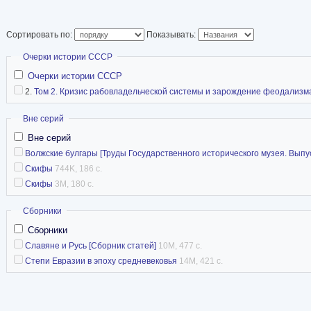
С 1951 года — профессор МГУ.
Сортировать по:
Показывать:
Википедия
Скрыть
Очерки истории СССР
Очерки истории СССР
2.
Том 2. Кризис рабовладельческой системы и зарождение феодализма 
Скрыть
Вне серий
Вне серий
Волжские булгары [Труды Государственного исторического музея. Выпус
Скифы
744K, 186 с.
Скифы
3M, 180 с.
Скрыть
Сборники
Сборники
Славяне и Русь [Сборник статей]
10M, 477 с.
Степи Евразии в эпоху средневековья
14M, 421 с.