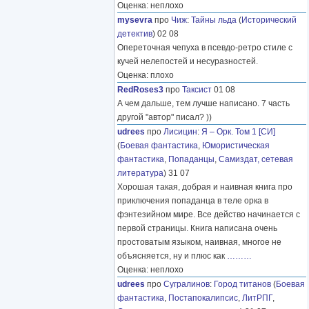
Оценка: неплохо
mysevra
про
Чиж
:
Тайны льда
(
Исторический
детектив
) 02 08
Опереточная чепуха в псевдо-ретро стиле с
кучей нелепостей и несуразностей.
Оценка: плохо
RedRoses3
про
Таксист
01 08
А чем дальше, тем лучше написано. 7 часть
другой "автор" писал? ))
udrees
про
Лисицин
:
Я – Орк. Том 1 [СИ]
(
Боевая фантастика
,
Юмористическая
фантастика
,
Попаданцы
,
Самиздат, сетевая
литература
) 31 07
Хорошая такая, добрая и наивная книга про
приключения попаданца в теле орка в
фэнтезийном мире. Все действо начинается с
первой страницы. Книга написана очень
простоватым языком, наивная, многое не
объясняется, ну и плюс как
………
Оценка: неплохо
udrees
про
Сугралинов
:
Город титанов
(
Боевая
фантастика
,
Постапокалипсис
,
ЛитРПГ
,