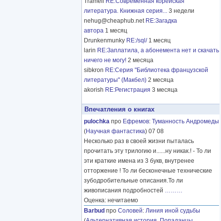
Tramell
RE:Современная корейская
литература. Книжная серия...
3 недели
nehug@cheaphub.net
RE:Загадка
автора
1 месяц
Drunkenmunky
RE:/sql/
1 месяц
larin
RE:Заплатила, а абонемента нет и скачать
ничего не могу!
2 месяца
sibkron
RE:Серия "Библиотека французской
литературы" (Макбел)
2 месяца
akorish
RE:Регистрация
3 месяца
Впечатления о книгах
pulochka
про
Ефремов
:
Туманность Андромеды
(
Научная фантастика
) 07 08
Несколько раз в своей жизни пыталась
прочитать эту трилогию и......ну никак.! - То ли
эти краткие имена из 3 букв, внутренее
отторжение ! То ли бесконечные технические
зубодробительные описания.То ли
живописания подробностей
………
Оценка: нечитаемо
Barbud
про
Соловей
:
Линия иной судьбы
(
Альтернативная история
,
Попаданцы
,