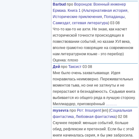
Barbud
про
Воронцов
:
Военный инженер
Ермака. Книга 1
(
Альтернативная история
,
Исторические приключения
,
Попаданцы
,
Самиздат, сетевая литература
) 03 08
Что-то как-то не ахти. Не знаю, как насчет
исторической точности происходящих в
повествовании событий, но казаки XVI века,
вполне грамотно говорящие на современном
нам литературном языке - это перебор)
Оценка: плохо
Дей
про
Таксист
03 08
Мне было очень захватывающе. Идея
понравилась неимоверно. Переживательных
моментов тьма, но они не затянуты и не
перерастают в безнадёжность. Седьмая книга
выбивается из общего ряда в лучшую сторону.
Миллиардер, приговорённый
………
mysevra
про
Рот
:
Insurgent
[en] (
Социальная
фантастика
,
Любовная фантастика
) 02 08
Скучнее первой: меньше событий, больше
обид, рефлексии и претензий. Если бы с этой
книги начиналась серия, я бы уже забросила.