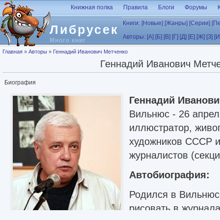
Перейти к основному содержанию
Книжная полка
Правила
Блоги
Форумы
Книги:
[Новые]
[Жанры]
[Серии]
[П
Либрусек
Авторы:
[А]
[Б]
[В]
[Г]
[Д]
[Е]
[Ж]
[З]
[И
Много книг
Вы здесь
Главная
»
Авторы
»
Геннадий Иванович Метченко
Геннадий Иванович Метч
Биография
Геннадий Иванови
Вильнюс - 26 апрел
иллюстратор, живо
художников СССР и
журналистов (секци
Автобиография:
Родился в Вильнюсе
рисовать в журнала