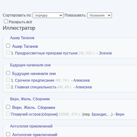
издательстве оформ
впервые участвова
Сортировать по:
Показывать:
московских книжных
Раскрыть всё
поступил в Московский полиграфический инсти
Иллюстратор
книжной графики. В 1971 вступил в Молодежн
Скрыть
Ашир Таганов
художников СССР. Диплом защитил в 1975 г. п
Ашир Таганов
Гончарова. В 1974 г. вступил в Союз журнали
1.
Предрассветные призраки пустыни
2M, 201 с.
-
Эсенов
художников печати), в 1983 г. в Союз художник
Скрыть
Будущее начинали они
Международный художественный фонд. Работ
Будущее начинали они
издательствах – «Советская Россия», «Детска
1.
Срочное предписание
4M, 79 с.
-
Алексеев
1978 по 1985 год в издательстве «Молодая гв
2.
Главная специальность
4M, 48 с.
-
Алексеев
«Библиотека советской фантастики» вышло не
Скрыть
Верн, Жюль. Сборники
проиллюстрированных книг: Дмитрий Биленкин
Верн, Жюль. Сборники
Зиновий Юрьев «Повелитель эллов», Георгий 
Плавучий остров [сборник]
2099K, 474 с.
(пер.
Брандис
, ...) -
Верн
печальнее на свете...». Почти каждый год мои
Скрыть
Антология приключений
Всесоюзном – потом Всероссийском конкурсах
Антология приключений