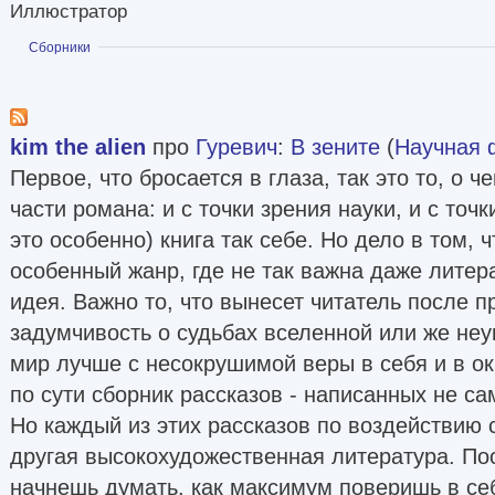
Иллюстратор
Показать
Сборники
kim the alien
про
Гуревич
:
В зените
(
Научная 
Первое, что бросается в глаза, так это то, о 
части романа: и с точки зрения науки, и с точ
это особенно) книга так себе. Но дело в том, 
особенный жанр, где не так важна даже литер
идея. Важно то, что вынесет читатель после п
задумчивость о судьбах вселенной или же не
мир лучше с несокрушимой веры в себя и в ок
по сути сборник рассказов - написанных не с
Но каждый из этих рассказов по воздействию 
другая высокохудожественная литература. По
начнешь думать. как максимум поверишь в себ