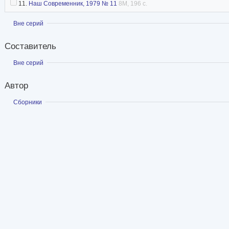
11.
Наш Современник, 1979 № 11
8M, 196 с.
Показать
Вне серий
Составитель
Показать
Вне серий
Автор
Показать
Сборники