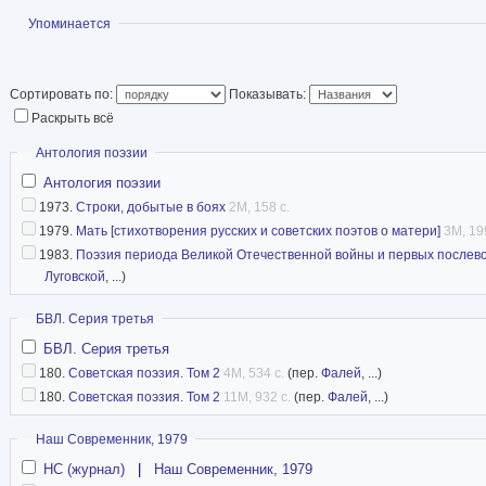
Юлия Друнина траг
Показать
Упоминается
покончив с собой 2
своем гараже в пос
Сортировать по:
Показывать:
Писатель» Подольского района Московской об
Раскрыть всё
причиной самоубийства, судя по всему, послу
Скрыть
Антология поэзии
крушение общественных идеалов и развал ст
Антология поэзии
1973.
Строки, добытые в боях
2M, 158 с.
Википедия
1979.
Мать [стихотворения русских и советских поэтов о матери]
3M, 19
1983.
Поэзия периода Великой Отечественной войны и первых послев
Луговской
, ...)
Скрыть
БВЛ. Серия третья
БВЛ. Серия третья
180.
Советская поэзия. Том 2
4M, 534 с.
(пер.
Фалей
, ...)
180.
Советская поэзия. Том 2
11M, 932 с.
(пер.
Фалей
, ...)
Скрыть
Наш Современник, 1979
НС (журнал)
|
Наш Современник, 1979