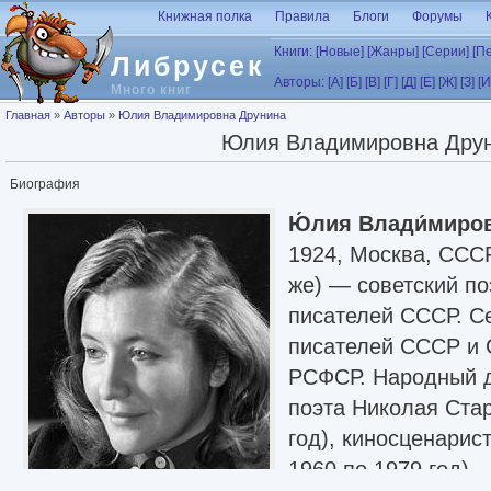
Перейти к основному содержанию
Книжная полка
Правила
Блоги
Форумы
Книги:
[Новые]
[Жанры]
[Серии]
[П
Либрусек
Авторы:
[А]
[Б]
[В]
[Г]
[Д]
[Е]
[Ж]
[З]
[И
Много книг
Вы здесь
Главная
»
Авторы
»
Юлия Владимировна Друнина
Юлия Владимировна Дру
Биография
Ю́лия Влади́миров
1924, Москва, ССС
же) — советский по
писателей СССР. С
писателей СССР и 
РСФСР. Народный 
поэта Николая Стар
год), киносценарис
1960 по 1979 год).