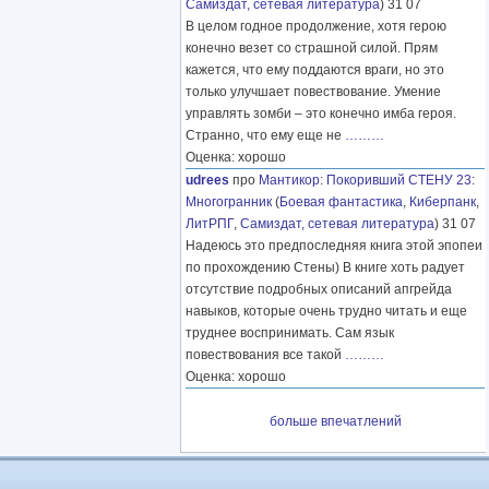
Самиздат, сетевая литература
) 31 07
В целом годное продолжение, хотя герою
конечно везет со страшной силой. Прям
кажется, что ему поддаются враги, но это
только улучшает повествование. Умение
управлять зомби – это конечно имба героя.
Странно, что ему еще не
………
Оценка: хорошо
udrees
про
Мантикор
:
Покоривший СТЕНУ 23:
Многогранник
(
Боевая фантастика
,
Киберпанк
,
ЛитРПГ
,
Самиздат, сетевая литература
) 31 07
Надеюсь это предпоследняя книга этой эпопеи
по прохождению Стены) В книге хоть радует
отсутствие подробных описаний апгрейда
навыков, которые очень трудно читать и еще
труднее воспринимать. Сам язык
повествования все такой
………
Оценка: хорошо
больше впечатлений