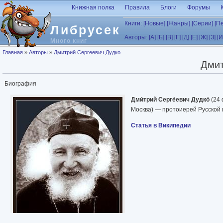
Перейти к основному содержанию
Книжная полка
Правила
Блоги
Форумы
Книги:
[Новые]
[Жанры]
[Серии]
[П
Либрусек
Авторы:
[А]
[Б]
[В]
[Г]
[Д]
[Е]
[Ж]
[З]
[И
Много книг
Вы здесь
Главная
»
Авторы
»
Дмитрий Сергеевич Дудко
Дмит
Биография
Дми́трий Серге́евич Дудко́
(24 
Москва) — протоиерей Русской 
Статья в Википедии