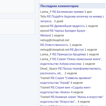
Последние комментарии
Larisa_F
RE:Беляевская премия
3 дня
Telly
RE:Подайте бедному копеечку на книжку с
литреса...
5 дней
epoost
RE:Древнейшая мудрость
1 неделя
epoost
RE:Чарльз Брокден Браун -
Wieland
1 неделя
nehug@cheaphub.net
RE:Ответственность.
1 неделя
nehug@cheaphub.net
RE:Доступ
1 неделя
Larisa_F
RE:Принцесса-бродяжка
1 неделя
Larisa_F
RE:Серия "Очень прикольная книга",
издательство Азбука-классика
1 неделя
Dead_Space
RE:Прошу переформатировать,
распознать, etc...
2 недели
Tramell
RE:Серия "Символы времени"
издательства "Аграф"
4 недели
Tramell
RE:Серия книг «Судьбы книг»
издательства «Книга»
4 недели
Tramell
RE:Книжная серия "Жизнь в искусстве"
издательство "Искусство"...
4 недели