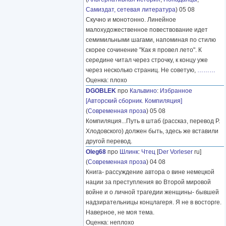
Самиздат, сетевая литература
) 05 08
Скучно и монотонно. Линейное
малохудожественное повествование идет
семимильными шагами, напоминая по стилю
скорее сочинение "Как я провел лето". К
середине читал через строчку, к концу уже
через несколько страниц. Не советую,
………
Оценка: плохо
DGOBLEK
про
Кальвино
:
Избранное
[Авторский сборник. Компиляция]
(
Современная проза
) 05 08
Компиляция...Путь в штаб (рассказ, перевод Р.
Хлодовского) должен быть, здесь же вставили
другой перевод.
Oleg68
про
Шлинк
:
Чтец
[
Der Vorleser
ru]
(
Современная проза
) 04 08
Книга- рассуждение автора о вине немецкой
нации за преступления во Второй мировой
войне и о личной трагедии женщины- бывшей
надзирательницы концлагеря. Я не в восторге.
Наверное, не моя тема.
Оценка: неплохо