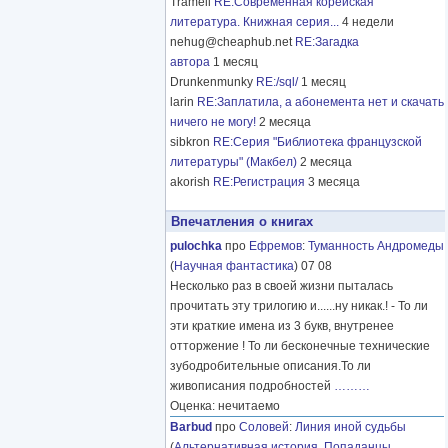
Tramell
RE:Современная корейская
литература. Книжная серия...
4 недели
nehug@cheaphub.net
RE:Загадка
автора
1 месяц
Drunkenmunky
RE:/sql/
1 месяц
larin
RE:Заплатила, а абонемента нет и скачать
ничего не могу!
2 месяца
sibkron
RE:Серия "Библиотека французской
литературы" (Макбел)
2 месяца
akorish
RE:Регистрация
3 месяца
Впечатления о книгах
pulochka
про
Ефремов
:
Туманность Андромеды
(
Научная фантастика
) 07 08
Несколько раз в своей жизни пыталась
прочитать эту трилогию и......ну никак.! - То ли
эти краткие имена из 3 букв, внутренее
отторжение ! То ли бесконечные технические
зубодробительные описания.То ли
живописания подробностей
………
Оценка: нечитаемо
Barbud
про
Соловей
:
Линия иной судьбы
(
Альтернативная история
,
Попаданцы
,