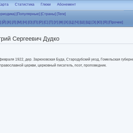
Карта
Статистика
Глюки
Абонемент
ериодика]
[Популярные]
[Страны]
[Теги]
]
[Й]
[К]
[Л]
[М]
[Н]
[О]
[П]
[Р]
[С]
[Т]
[У]
[Ф]
[Х]
[Ц]
[Ч]
[Ш]
[Щ]
[Э]
[Ю]
[Я]
[Прочее]
рий Сергеевич Дудко
февраля 1922, дер. Зарюховская Буда, Стародубский уезд, Гомельская губерн
православной церкви, церковный писатель, поэт, проповедник.