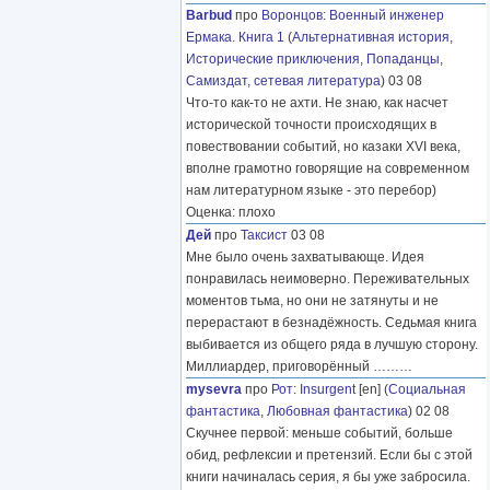
Barbud
про
Воронцов
:
Военный инженер
Ермака. Книга 1
(
Альтернативная история
,
Исторические приключения
,
Попаданцы
,
Самиздат, сетевая литература
) 03 08
Что-то как-то не ахти. Не знаю, как насчет
исторической точности происходящих в
повествовании событий, но казаки XVI века,
вполне грамотно говорящие на современном
нам литературном языке - это перебор)
Оценка: плохо
Дей
про
Таксист
03 08
Мне было очень захватывающе. Идея
понравилась неимоверно. Переживательных
моментов тьма, но они не затянуты и не
перерастают в безнадёжность. Седьмая книга
выбивается из общего ряда в лучшую сторону.
Миллиардер, приговорённый
………
mysevra
про
Рот
:
Insurgent
[en] (
Социальная
фантастика
,
Любовная фантастика
) 02 08
Скучнее первой: меньше событий, больше
обид, рефлексии и претензий. Если бы с этой
книги начиналась серия, я бы уже забросила.