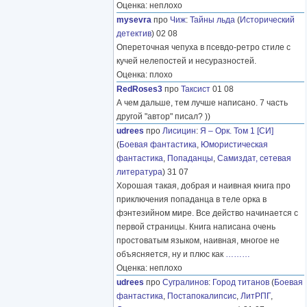
Оценка: неплохо
mysevra
про
Чиж
:
Тайны льда
(
Исторический
детектив
) 02 08
Опереточная чепуха в псевдо-ретро стиле с
кучей нелепостей и несуразностей.
Оценка: плохо
RedRoses3
про
Таксист
01 08
А чем дальше, тем лучше написано. 7 часть
другой "автор" писал? ))
udrees
про
Лисицин
:
Я – Орк. Том 1 [СИ]
(
Боевая фантастика
,
Юмористическая
фантастика
,
Попаданцы
,
Самиздат, сетевая
литература
) 31 07
Хорошая такая, добрая и наивная книга про
приключения попаданца в теле орка в
фэнтезийном мире. Все действо начинается с
первой страницы. Книга написана очень
простоватым языком, наивная, многое не
объясняется, ну и плюс как
………
Оценка: неплохо
udrees
про
Сугралинов
:
Город титанов
(
Боевая
фантастика
,
Постапокалипсис
,
ЛитРПГ
,