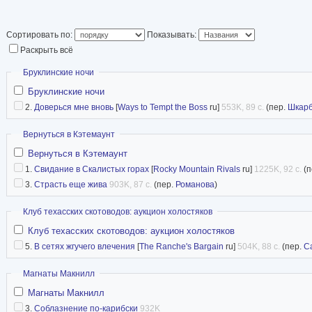
Сортировать по:
Показывать:
Раскрыть всё
Скрыть
Бруклинские ночи
Бруклинские ночи
2.
Доверься мне вновь
[
Ways to Tempt the Boss
ru]
553K, 89 с.
(пер.
Шкар
Скрыть
Вернуться в Кэтемаунт
Вернуться в Кэтемаунт
1.
Свидание в Скалистых горах
[
Rocky Mountain Rivals
ru]
1225K, 92 с.
(п
3.
Страсть еще жива
903K, 87 с.
(пер.
Романова
)
Скрыть
Клуб техасских скотоводов: аукцион холостяков
Клуб техасских скотоводов: аукцион холостяков
5.
В сетях жгучего влечения
[
The Ranche's Bargain
ru]
504K, 88 с.
(пер.
С
Скрыть
Магнаты Макнилл
Магнаты Макнилл
3.
Соблазнение по-карибски
932K