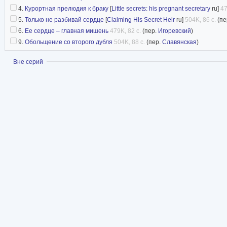
4.
Курортная прелюдия к браку
[
Little secrets: his pregnant secretary
ru]
47
5.
Только не разбивай сердце
[
Claiming His Secret Heir
ru]
504K, 86 с.
(пе
6.
Ее сердце – главная мишень
479K, 82 с.
(пер.
Игоревский
)
9.
Обольщение со второго дубля
504K, 88 с.
(пер.
Славянская
)
Показать
Вне серий