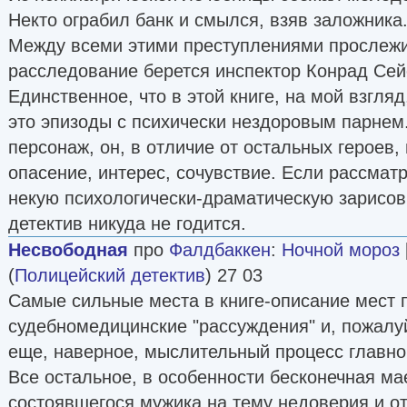
Некто ограбил банк и смылся, взяв заложника
Между всеми этими преступлениями прослежив
расследование берется инспектор Конрад Сей
Единственное, что в этой книге, на мой взгля
это эпизоды с психически нездоровым парнем.
персонаж, он, в отличие от остальных героев,
опасение, интерес, сочувствие. Если рассматр
некую психологически-драматическую зарисовк
детектив никуда не годится.
Несвободная
про
Фалдбаккен
:
Ночной мороз
(
Полицейский детектив
) 27 03
Самые сильные места в книге-описание мест п
судебномедицинские "рассуждения" и, пожалуй
еще, наверное, мыслительный процесс главно
Все остальное, в особенности бесконечная ма
состоявшегося мужика на тему недоверия и о