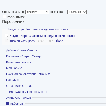
студентам(МГИМО, 
ведет переводческ
Сортировать по:
Показывать:
Раскрыть всё
переводила литера
Переводчик
таких известных норвежских авторов, как Кну
Скрыть
Вигдис Йорт. Знаковый скандинавский роман
Линделл, Томас Эспедал. Является сотрудник
Вигдис Йорт. Знаковый скандинавский роман
в Москве, а также сотрудником Совета по тур
Жива ли мать [litres]
1474K, 138 с.
-
Йорт
в «Скандинавской Школе» с 2005 года.
Показать
Дублин. Отдел убийств
ВК
Показать
Инспектор Конрад Сейер
Facebook
Показать
Климатический квартет
ФантЛаб
Показать
Моя борьба
Показать
Научная лаборатория Тома Тита
Показать
Парадизо
Показать
Страшилка Стелла
Показать
Томас Буберг и Петтер Хорттен
Показать
Улица Светлячков
Показать
Шпицберген