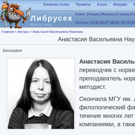
Перейти к основному содержанию
Книжная полка
Правила
Блоги
Форумы
Книги:
[Новые]
[Жанры]
[Серии]
[П
Либрусек
Авторы:
[А]
[Б]
[В]
[Г]
[Д]
[Е]
[Ж]
[З]
[И
Много книг
Вы здесь
Главная
»
Авторы
»
Анастасия Васильевна Наумова
Анастасия Васильевна На
Биография
Анастасия Васил
переводчик с норве
преподаватель нор
методист.
Окончила МГУ им. 
филологический фак
течение многих лет
компаниями, а такж
московских ВУЗах 