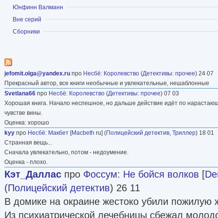
Показать
Юнфинн Валманн
Показать
Вне серий
Показать
Сборники
jefomit.olga@yandex.ru
про
Несбё
:
Королевство
(
Детективы: прочее
) 24 07
Прекрасный автор, все книги необычные и увлекательные, нешаблонные
Svetlana66
про
Несбё
:
Королевство
(
Детективы: прочее
) 07 03
Хорошая книга. Начало неспешное, но дальше действие идёт по нарастающ
чувстве вины.
Оценка: хорошо
kyy
про
Несбё
:
Макбет
[
Macbeth
ru] (
Полицейский детектив
,
Триллер
) 18 01
Странная вещь...
Сначала увлекательно, потом - недоумение.
Оценка - плохо.
Кэт_Даллас
про
Фоссум
:
Не бойся волков
[
De
(
Полицейский детектив
) 26 11
В домике на окраине жестоко убили пожилую 
Из психиатрической лечебницы сбежал молод