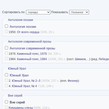
культпросветработ
на партийной работе.
Сортировать по:
Показывать:
Особая страница жизни Василия Оглоблина –
Скрыть
Антология поэзии
война. Участвовал в ней с первого дня пара
Антология поэзии
составе 8-й воздушно-десантной бригады. В 
1950.
От всего сердца
155K, 20 с.
попал в плен, был узником многих лагерей, в 
Скрыть
Антология современной прозы
Бухенвальда.
Антология современной прозы
Первое его прозаическое произведение было 
1976.
Каменный пояс, 1976
3M, 335 с.
году и называлось «Жертва Бухенвальда».
1984.
Каменный пояс, 1984
1200K, 201 с.
(сост.
Шмаков
, ...) (ред.
Лебеде
С конца 40-х годов жил в городе Копейске Чел
Скрыть
Южный Урал
Работал ответственным секретарем, заместит
Южный Урал
«Копейский рабочий». Стихи Василия Оглобли
2.
Южный Урал, № 2–3
1850K, 237 с.
(илл.
Фехнер
)
времени часто печатались в газетах, журнала
4.
Южный Урал, № 4
713K, 149 с.
и «От всего сердца», издававшихся Челябинс
Скрыть
Вне серий
издательством.
Вне серий
В 1952-1974 годах жил в Киеве и Черкассах. А
Кукушкины слезы
948K, 218 с.