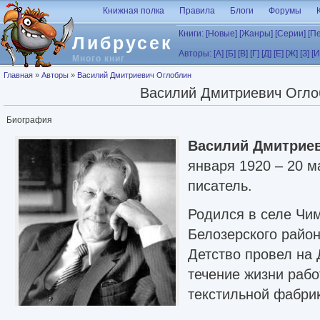
Перейти к основному содержанию
Книжная полка
Правила
Блоги
Форумы
Книги:
[Новые]
[Жанры]
[Серии]
[П
Либрусек
Авторы:
[А]
[Б]
[В]
[Г]
[Д]
[Е]
[Ж]
[З]
[И
Много книг
Вы здесь
Главная
»
Авторы
»
Василий Дмитриевич Оглоблин
Василий Дмитриевич Огло
Биография
Василий Дмитрие
января 1920 – 20 м
писатель.
Родился в селе Чи
Белозерского район
Детство провел на 
течение жизни раб
текстильной фабри
геологоразведочной