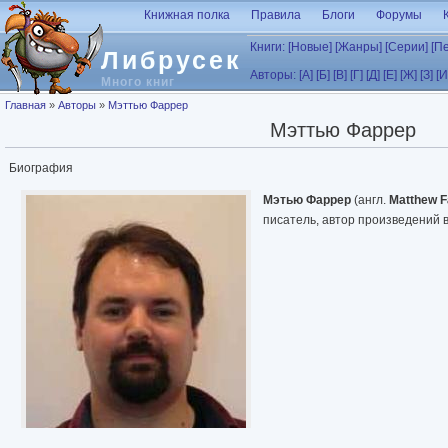
Перейти к основному содержанию
Книжная полка
Правила
Блоги
Форумы
Книги:
[Новые]
[Жанры]
[Серии]
[П
Либрусек
Авторы:
[А]
[Б]
[В]
[Г]
[Д]
[Е]
[Ж]
[З]
[И
Много книг
Вы здесь
Главная
»
Авторы
»
Мэттью Фаррер
Мэттью Фаррер
Биография
Мэтью Фаррер
(англ.
Matthew F
писатель, автор произведений 