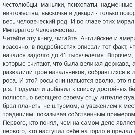
честолюбцы, маньяки, психопаты, надменные
ничтожества, выскочки и дикари - только поз
весь человеческий род. И во главе этих мора
Император Человечества.
Читайте эту книгу, читайте. Английские и аме
красочно, в подробностях описали тот факт, ч
начался задолго до 41 тысячелетия. Впрочем,
которые считают, что была великая держава, а 
развалили трое начальников, собравшихся в л
роса. И этой росы они напьются вволю, это я 
p.s. Подумал и добавил к списку достойных бе
полностью верящего своему отцу интеллектуа
брал планеты не штурмом, а уважением к мес
традициям, показывая собственным примером,
Первого, кто понял, чем на самом деле являе
первого, кто наступил себе на горло и предал 