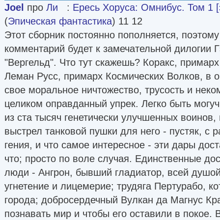
Joel
про
Ли
:
Ересь Хоруса: Омнибус. Том 1 
(
Эпическая фантастика
) 11 12
Этот сборник постоянно пополняется, поэтом
комментарий будет к замечательной дилогии Г
"Вергельд". Что тут скажешь? Коракс, примарх
Леман Русс, примарх Космических Волков, в 
свое моральное ничтожество, трусость и неко
целиком оправданный упрек. Легко быть могу
из ста тысяч генетически улучшенных воинов, 
выстрел танковой пушки для него - пустяк, с 
гения, и что самое интересное - эти дары дос
что; просто по воле случая. Единственные до
люди - Ангрон, бывший гладиатор, всей душо
угнетение и лицемерие; трудяга Пертурабо, к
города; добросердечный Вулкан да Магнус К
познавать мир и чтобы его оставили в покое. 