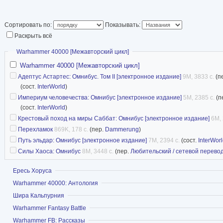
Сортировать по:
Показывать:
Раскрыть всё
Скрыть
Warhammer 40000 [Межавторский цикл]
Warhammer 40000 [Межавторский цикл]
Адептус Астартес: Омнибус. Том II [электронное издание]
9M, 3833 с.
(п
(сост.
InterWorld
)
Империум человечества: Омнибус [электронное издание]
5M, 2385 с.
(п
(сост.
InterWorld
)
Крестовый поход на миры Саббат: Омнибус [электронное издание]
6M, 
Перехламок
869K, 178 с.
(пер.
Dammerung
)
Путь эльдар: Омнибус [электронное издание]
7M, 2394 с.
(сост.
InterWor
Силы Хаоса: Омнибус
8M, 3448 с.
(пер.
Любительский / сетевой перево
Показать
Ересь Хоруса
Показать
Warhammer 40000: Антология
Показать
Шира Кальпурния
Показать
Warhammer Fantasy Battle
Показать
Warhammer FB: Рассказы