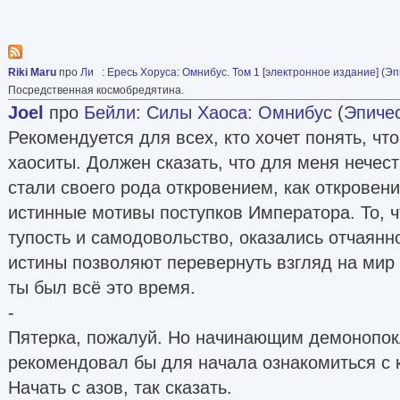
Riki Maru
про
Ли
:
Ересь Хоруса: Омнибус. Том 1 [электронное издание]
(
Эп
Посредственная космобредятина.
Joel
про
Бейли
:
Силы Хаоса: Омнибус
(
Эпиче
Рекомендуется для всех, кто хочет понять, что
хаоситы. Должен сказать, что для меня нечес
стали своего рода откровением, как откровен
истинные мотивы поступков Императора. То, ч
тупость и самодовольство, оказались отчаянн
истины позволяют перевернуть взгляд на мир 
ты был всё это время.
-
Пятерка, пожалуй. Но начинающим демонопок
рекомендовал бы для начала ознакомиться с к
Начать с азов, так сказать.