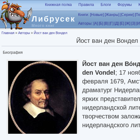
Перейти к основному содержанию
Книжная полка
Правила
Блоги
Форумы
Книги:
[Новые]
[Жанры]
[Серии]
[П
Либрусек
Авторы:
[А]
[Б]
[В]
[Г]
[Д]
[Е]
[Ж]
[З]
[И
Много книг
Вы здесь
Главная
»
Авторы
»
Йост ван ден Вондел
Йост ван ден Вондел
Биография
Йост ван ден Во́н
den Vondel
; 17 но
февраля 1679, Амс
драматург Нидерла
ярких представител
нидерландской лит
творчеством залож
нидерландского лит
Статья в Википед