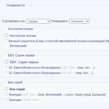
Показать
Упоминается
Сортировать по:
Показывать:
Скрыть
Антология поэзии
Антология поэзии
Вечный слушатель [Семь столетий европейской поэзии в переводах Евг
Витковский
)
Скрыть
БВЛ. Серия первая
БВЛ. Серия первая
32.
Европейские поэты Возрождения
13M, 738 с.
(пер.
Апт
, ...)
32.
Европейские поэты Возрождения
4M, 545 с.
(пер.
Апт
, ...)
Скрыть
Вне серий
Вне серий
Трагедии
18M, 591 с.
(пер.
Витковский
, ...) (сост.
Ошис
) (ред.
Балашов
)
Трагедии
1503K, 304 с.