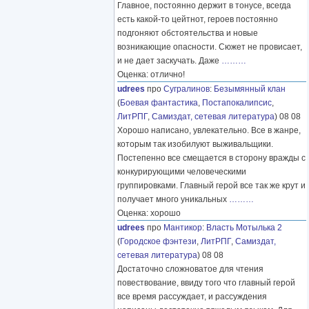
Главное, постоянно держит в тонусе, всегда
есть какой-то цейтнот, героев постоянно
подгоняют обстоятельства и новые
возникающие опасности. Сюжет не провисает,
и не дает заскучать. Даже
………
Оценка: отлично!
udrees
про
Сугралинов
:
Безымянный клан
(
Боевая фантастика
,
Постапокалипсис
,
ЛитРПГ
,
Самиздат, сетевая литература
) 08 08
Хорошо написано, увлекательно. Все в жанре,
которым так изобилуют выживальщики.
Постепенно все смещается в сторону вражды с
конкурирующими человеческими
группировками. Главный герой все так же крут и
получает много уникальных
………
Оценка: хорошо
udrees
про
Мантикор
:
Власть Мотылька 2
(
Городское фэнтези
,
ЛитРПГ
,
Самиздат,
сетевая литература
) 08 08
Достаточно сложноватое для чтения
повествование, ввиду того что главный герой
все время рассуждает, и рассуждения