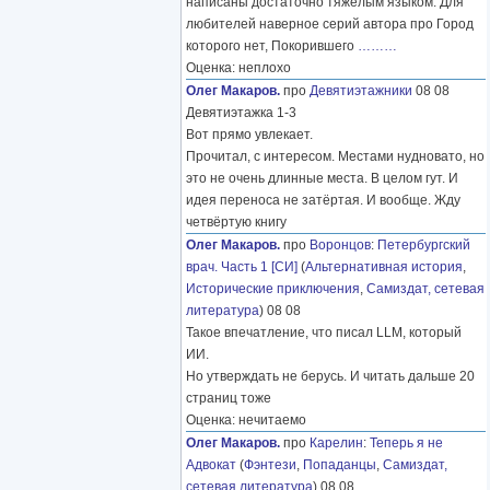
написаны достаточно тяжелым языком. Для
любителей наверное серий автора про Город
которого нет, Покорившего
………
Оценка: неплохо
Олег Макаров.
про
Девятиэтажники
08 08
Девятиэтажка 1-3
Вот прямо увлекает.
Прочитал, с интересом. Местами нудновато, но
это не очень длинные места. В целом гут. И
идея переноса не затёртая. И вообще. Жду
четвёртую книгу
Олег Макаров.
про
Воронцов
:
Петербургский
врач. Часть 1 [СИ]
(
Альтернативная история
,
Исторические приключения
,
Самиздат, сетевая
литература
) 08 08
Такое впечатление, что писал LLM, который
ИИ.
Но утверждать не берусь. И читать дальше 20
страниц тоже
Оценка: нечитаемо
Олег Макаров.
про
Карелин
:
Теперь я не
Адвокат
(
Фэнтези
,
Попаданцы
,
Самиздат,
сетевая литература
) 08 08