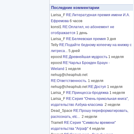
Последние комментарии
Larisa_F
RE:Литературная премия имени И.А.
Ефремова
6 часов
konst1
RE:Оплатил, но абонемент не
отображается
1 день
Larisa_F
RE:Беляевская премия
3 дня
Telly
RE:Подайте бедному копеечку на книжку с
литреса...
5 дней
epoost
RE:Древнейшая мудрость
1 неделя
epoost
RE:Чарльз Брокден Браун -
Wieland
1 неделя
nehug@cheaphub.net
RE:Ответственность.
1 неделя
nehug@cheaphub.net
RE:Доступ
1 неделя
Larisa_F
RE:Принцесса-бродяжка
1 неделя
Larisa_F
RE:Серия "Очень прикольная книга",
издательство Азбука-классика
2 недели
Dead_Space
RE:Прошу переформатировать,
распознать, etc...
2 недели
Tramell
RE:Серия "Символы времени"
издательства "Аграф"
4 недели