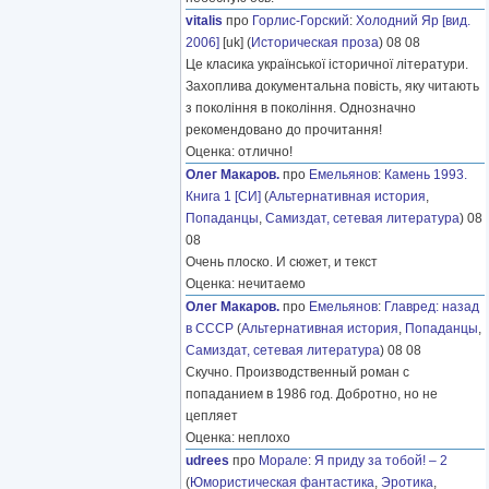
vitalis
про
Горлис-Горский
:
Холодний Яр [вид.
2006]
[uk] (
Историческая проза
) 08 08
Це класика української історичної літератури.
Захоплива документальна повість, яку читають
з покоління в покоління. Однозначно
рекомендовано до прочитання!
Оценка: отлично!
Олег Макаров.
про
Емельянов
:
Камень 1993.
Книга 1 [СИ]
(
Альтернативная история
,
Попаданцы
,
Самиздат, сетевая литература
) 08
08
Очень плоско. И сюжет, и текст
Оценка: нечитаемо
Олег Макаров.
про
Емельянов
:
Главред: назад
в СССР
(
Альтернативная история
,
Попаданцы
,
Самиздат, сетевая литература
) 08 08
Скучно. Производственный роман с
попаданием в 1986 год. Добротно, но не
цепляет
Оценка: неплохо
udrees
про
Морале
:
Я приду за тобой! – 2
(
Юмористическая фантастика
,
Эротика
,