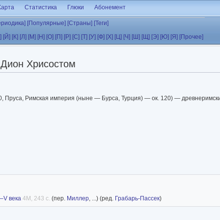
Карта
Статистика
Глюки
Абонемент
ериодика]
[Популярные]
[Страны]
[Теги]
]
[Й]
[К]
[Л]
[М]
[Н]
[О]
[П]
[Р]
[С]
[Т]
[У]
[Ф]
[Х]
[Ц]
[Ч]
[Ш]
[Щ]
[Э]
[Ю]
[Я]
[Прочее]
Дион Хрисостом
40, Пруса, Римская империя (ныне — Бурса, Турция) — ок. 120) — древнеримски
I–V века
4M, 243 с.
(пер.
Миллер
, ...) (ред.
Грабарь-Пассек
)