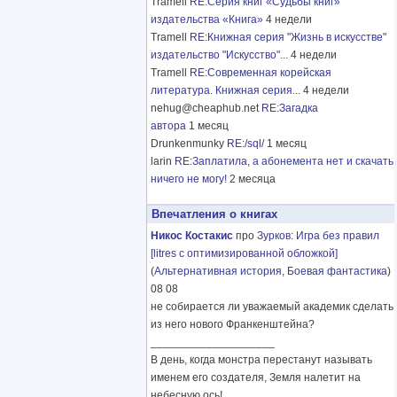
Tramell
RE:Серия книг «Судьбы книг»
издательства «Книга»
4 недели
Tramell
RE:Книжная серия "Жизнь в искусстве"
издательство "Искусство"...
4 недели
Tramell
RE:Современная корейская
литература. Книжная серия...
4 недели
nehug@cheaphub.net
RE:Загадка
автора
1 месяц
Drunkenmunky
RE:/sql/
1 месяц
larin
RE:Заплатила, а абонемента нет и скачать
ничего не могу!
2 месяца
Впечатления о книгах
Никос Костакис
про
Зурков
:
Игра без правил
[litres с оптимизированной обложкой]
(
Альтернативная история
,
Боевая фантастика
)
08 08
не собирается ли уважаемый академик сделать
из него нового Франкенштейна?
____________________
В день, когда монстра перестанут называть
именем его создателя, Земля налетит на
небесную ось!