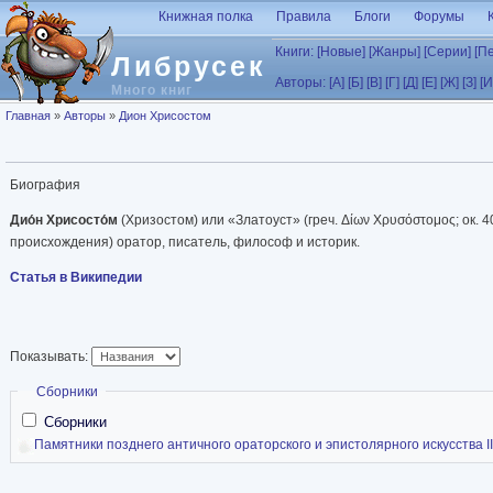
Перейти к основному содержанию
Книжная полка
Правила
Блоги
Форумы
Книги:
[Новые]
[Жанры]
[Серии]
[П
Либрусек
Авторы:
[А]
[Б]
[В]
[Г]
[Д]
[Е]
[Ж]
[З]
[И
Много книг
Вы здесь
Главная
»
Авторы
»
Дион Хрисостом
Биография
Дио́н Хрисосто́м
(Хризостом) или «Златоуст» (греч. Δίων Χρυσόστομος; ок. 
происхождения) оратор, писатель, философ и историк.
Статья в Википедии
Показывать:
Скрыть
Сборники
Сборники
Памятники позднего античного ораторского и эпистолярного искусства I