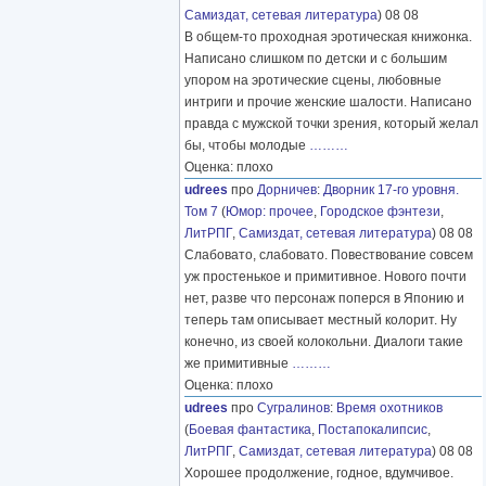
Самиздат, сетевая литература
) 08 08
В общем-то проходная эротическая книжонка.
Написано слишком по детски и с большим
упором на эротические сцены, любовные
интриги и прочие женские шалости. Написано
правда с мужской точки зрения, который желал
бы, чтобы молодые
………
Оценка: плохо
udrees
про
Дорничев
:
Дворник 17-го уровня.
Том 7
(
Юмор: прочее
,
Городское фэнтези
,
ЛитРПГ
,
Самиздат, сетевая литература
) 08 08
Слабовато, слабовато. Повествование совсем
уж простенькое и примитивное. Нового почти
нет, разве что персонаж поперся в Японию и
теперь там описывает местный колорит. Ну
конечно, из своей колокольни. Диалоги такие
же примитивные
………
Оценка: плохо
udrees
про
Сугралинов
:
Время охотников
(
Боевая фантастика
,
Постапокалипсис
,
ЛитРПГ
,
Самиздат, сетевая литература
) 08 08
Хорошее продолжение, годное, вдумчивое.