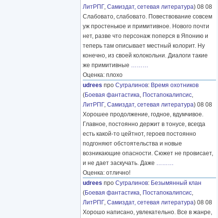
ЛитРПГ
,
Самиздат, сетевая литература
) 08 08
Слабовато, слабовато. Повествование совсем
уж простенькое и примитивное. Нового почти
нет, разве что персонаж поперся в Японию и
теперь там описывает местный колорит. Ну
конечно, из своей колокольни. Диалоги такие
же примитивные
………
Оценка: плохо
udrees
про
Сугралинов
:
Время охотников
(
Боевая фантастика
,
Постапокалипсис
,
ЛитРПГ
,
Самиздат, сетевая литература
) 08 08
Хорошее продолжение, годное, вдумчивое.
Главное, постоянно держит в тонусе, всегда
есть какой-то цейтнот, героев постоянно
подгоняют обстоятельства и новые
возникающие опасности. Сюжет не провисает,
и не дает заскучать. Даже
………
Оценка: отлично!
udrees
про
Сугралинов
:
Безымянный клан
(
Боевая фантастика
,
Постапокалипсис
,
ЛитРПГ
,
Самиздат, сетевая литература
) 08 08
Хорошо написано, увлекательно. Все в жанре,