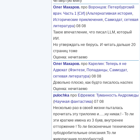
четвёртую книгу
Олег Макаров.
про
Воронцов
:
Петербургский
врач. Часть 1 [СИ]
(
Альтернативная история
,
Исторические приключения
,
Самиздат, сетевая
литература
) 08 08
Такое впечатление, что писал LLM, который
ИИ.
Но утверждать не берусь. И читать дальше 20
страниц тоже
Оценка: нечитаемо
Олег Макаров.
про
Карелин
:
Теперь я не
Адвокат
(
Фэнтези
,
Попаданцы
,
Самиздат,
сетевая литература
) 08 08
Довольно плоско, как будто писалось наспех
Оценка: нечитаемо
pulochka
про
Ефремов
:
Туманность Андромеды
(
Научная фантастика
) 07 08
Несколько раз в своей жизни пыталась
прочитать эту трилогию и......ну никак.! - То ли
эти краткие имена из 3 букв, внутренее
отторжение ! То ли бесконечные технические
зубодробительные описания.То ли
живописания подробностей
………