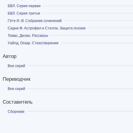
Показать
БВЛ. Серия первая
Показать
БВЛ. Серия третья
Показать
Гёте И.-В. Собрание сочинений
Показать
Сидни Ф. Астрофил и Стелла. Защита поэзии
Показать
Томас, Дилан. Рассказы
Показать
Уайлд, Оскар. Стихотворения
Автор
Показать
Вне серий
Переводчик
Показать
Вне серий
Составитель
Показать
Сборники