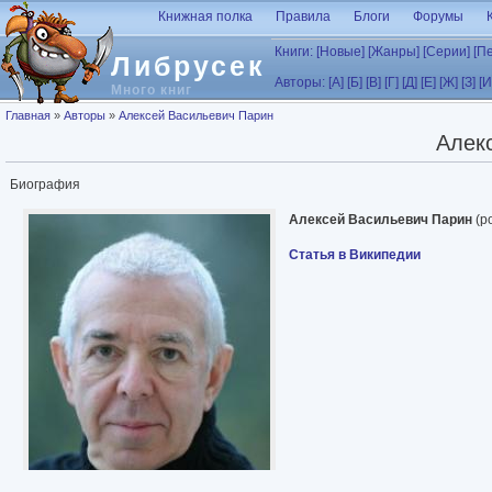
Перейти к основному содержанию
Книжная полка
Правила
Блоги
Форумы
Книги:
[Новые]
[Жанры]
[Серии]
[П
Либрусек
Авторы:
[А]
[Б]
[В]
[Г]
[Д]
[Е]
[Ж]
[З]
[И
Много книг
Вы здесь
Главная
»
Авторы
»
Алексей Васильевич Парин
Алек
Биография
Алексей Васильевич Парин
(ро
Статья в Википедии