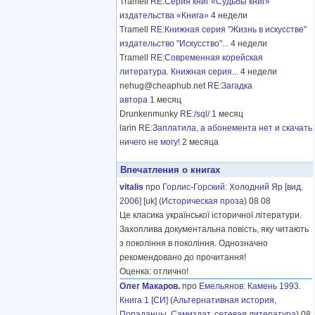
Tramell
RE:Серия книг «Судьбы книг»
издательства «Книга»
4 недели
Tramell
RE:Книжная серия "Жизнь в искусстве"
издательство "Искусство"...
4 недели
Tramell
RE:Современная корейская
литература. Книжная серия...
4 недели
nehug@cheaphub.net
RE:Загадка
автора
1 месяц
Drunkenmunky
RE:/sql/
1 месяц
larin
RE:Заплатила, а абонемента нет и скачать
ничего не могу!
2 месяца
Впечатления о книгах
vitalis
про
Горлис-Горский
:
Холодний Яр [вид.
2006]
[uk] (
Историческая проза
) 08 08
Це класика української історичної літератури.
Захоплива документальна повість, яку читають
з покоління в покоління. Однозначно
рекомендовано до прочитання!
Оценка: отлично!
Олег Макаров.
про
Емельянов
:
Камень 1993.
Книга 1 [СИ]
(
Альтернативная история
,
Попаданцы
,
Самиздат, сетевая литература
) 08