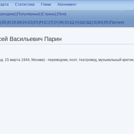
Карта
Статистика
Глюки
Абонемент
ериодика]
[Популярные]
[Страны]
[Теги]
]
[Й]
[К]
[Л]
[М]
[Н]
[О]
[П]
[Р]
[С]
[Т]
[У]
[Ф]
[Х]
[Ц]
[Ч]
[Ш]
[Щ]
[Э]
[Ю]
[Я]
[Прочее]
сей Васильевич Парин
д. 15 марта 1944, Москва) - переводчик, поэт, театровед, музыкальный критик