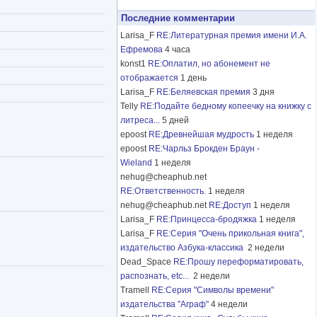
Последние комментарии
Larisa_F
RE:Литературная премия имени И.А.
Ефремова
4 часа
konst1
RE:Оплатил, но абонемент не
отображается
1 день
Larisa_F
RE:Беляевская премия
3 дня
Telly
RE:Подайте бедному копеечку на книжку с
литреса...
5 дней
epoost
RE:Древнейшая мудрость
1 неделя
epoost
RE:Чарльз Брокден Браун -
Wieland
1 неделя
nehug@cheaphub.net
RE:Ответственность.
1 неделя
nehug@cheaphub.net
RE:Доступ
1 неделя
Larisa_F
RE:Принцесса-бродяжка
1 неделя
Larisa_F
RE:Серия "Очень прикольная книга",
издательство Азбука-классика
2 недели
Dead_Space
RE:Прошу переформатировать,
распознать, etc...
2 недели
Tramell
RE:Серия "Символы времени"
издательства "Аграф"
4 недели