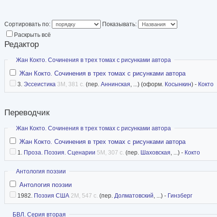
Сортировать по:
Показывать:
Раскрыть всё
Редактор
Скрыть
Жан Кокто. Сочинения в трех томах с рисунками автора
Жан Кокто. Сочинения в трех томах с рисунками автора
3.
Эссеистика
3M, 381 с.
(пер.
Аннинская
, ...) (оформ.
Косынкин
) -
Кокто
Переводчик
Скрыть
Жан Кокто. Сочинения в трех томах с рисунками автора
Жан Кокто. Сочинения в трех томах с рисунками автора
1.
Проза. Поэзия. Сценарии
5M, 307 с.
(пер.
Шаховская
, ...) -
Кокто
Скрыть
Антология поэзии
Антология поэзии
1982.
Поэзия США
2M, 547 с.
(пер.
Долматовский
, ...) -
Гинзберг
Показать
БВЛ. Серия вторая