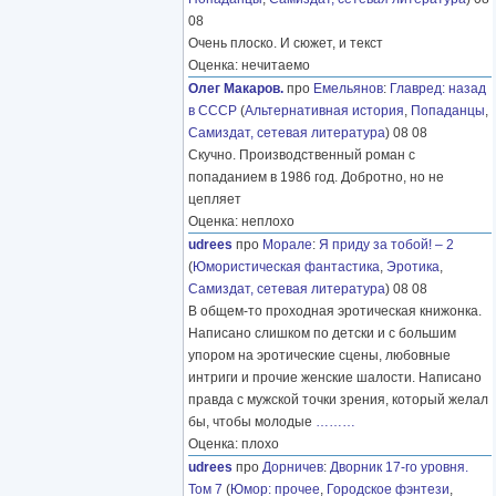
08
Очень плоско. И сюжет, и текст
Оценка: нечитаемо
Олег Макаров.
про
Емельянов
:
Главред: назад
в СССР
(
Альтернативная история
,
Попаданцы
,
Самиздат, сетевая литература
) 08 08
Скучно. Производственный роман с
попаданием в 1986 год. Добротно, но не
цепляет
Оценка: неплохо
udrees
про
Морале
:
Я приду за тобой! – 2
(
Юмористическая фантастика
,
Эротика
,
Самиздат, сетевая литература
) 08 08
В общем-то проходная эротическая книжонка.
Написано слишком по детски и с большим
упором на эротические сцены, любовные
интриги и прочие женские шалости. Написано
правда с мужской точки зрения, который желал
бы, чтобы молодые
………
Оценка: плохо
udrees
про
Дорничев
:
Дворник 17-го уровня.
Том 7
(
Юмор: прочее
,
Городское фэнтези
,