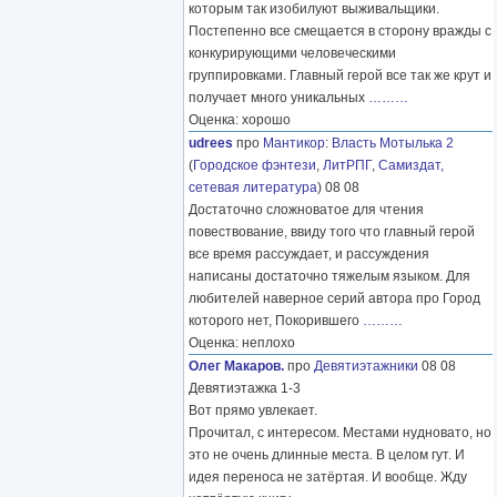
которым так изобилуют выживальщики.
Постепенно все смещается в сторону вражды с
конкурирующими человеческими
группировками. Главный герой все так же крут и
получает много уникальных
………
Оценка: хорошо
udrees
про
Мантикор
:
Власть Мотылька 2
(
Городское фэнтези
,
ЛитРПГ
,
Самиздат,
сетевая литература
) 08 08
Достаточно сложноватое для чтения
повествование, ввиду того что главный герой
все время рассуждает, и рассуждения
написаны достаточно тяжелым языком. Для
любителей наверное серий автора про Город
которого нет, Покорившего
………
Оценка: неплохо
Олег Макаров.
про
Девятиэтажники
08 08
Девятиэтажка 1-3
Вот прямо увлекает.
Прочитал, с интересом. Местами нудновато, но
это не очень длинные места. В целом гут. И
идея переноса не затёртая. И вообще. Жду