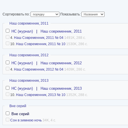
училище 21 сентября 1951 года, он получил в
лейтенант и был назначен в распоряжение к
Сортировать по:
Показывать:
военной флотилией. Плавал на подводных ло
Скрыть
Наш современник, 2011
должностях - от командира рулевой группы д
НС (журнал)
|
Наш современник, 2011
командира лодки. В период 1959-1960 годов 
4.
Наш Современник, 2011 № 04
1491K, 288 с.
факультете Высших офицерских классов. Пос
10.
Наш Современник, 2011 № 10
1530K, 286 с.
направлен на Тихоокеанский флот, где служил
Скрыть
Наш современник, 2012
командира лодки, начальника разведки эскад
НС (журнал)
|
Наш современник, 2012
заместителя начальника штаба Камчатской во
4.
Наш Современник, 2012 № 04
1409K, 286 с.
году ему было присвоено звание контр-адмира
Скрыть
Наш современник, 2013
переведен на запад, в штаб юго-западного на
НС (журнал)
|
Наш современник, 2013
года, с выслугой более 40 календарных лет, 
10.
Наш Современник, 2013 № 10
1352K, 288 с.
запас по болезни.
В процессе службы накопил много интересного
Скрыть
Вне серий
собственным словам, в период с 1947 по 1955
Вне серий
Сон в зимнюю ночь
34K, 4 с.
вообще, так как чувствовал, что постоянно по