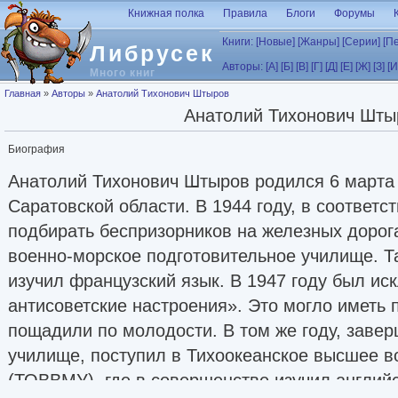
Перейти к основному содержанию
Книжная полка
Правила
Блоги
Форумы
Книги:
[Новые]
[Жанры]
[Серии]
[П
Либрусек
Авторы:
[А]
[Б]
[В]
[Г]
[Д]
[Е]
[Ж]
[З]
[И
Много книг
Вы здесь
Главная
»
Авторы
»
Анатолий Тихонович Штыров
Анатолий Тихонович Шты
Биография
Анатолий Тихонович Штыров родился 6 марта 1
Саратовской области. В 1944 году, в соответс
подбирать беспризорников на железных дорога
военно-морское подготовительное училище. Т
изучил французский язык. В 1947 году был ис
антисоветские настроения». Это могло иметь п
пощадили по молодости. В том же году, завер
училище, поступил в Тихоокеанское высшее 
(ТОВВМУ), где в совершенстве изучил английс