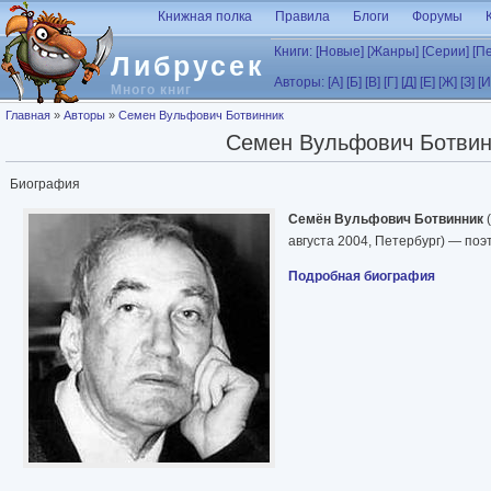
Перейти к основному содержанию
Книжная полка
Правила
Блоги
Форумы
Книги:
[Новые]
[Жанры]
[Серии]
[П
Либрусек
Авторы:
[А]
[Б]
[В]
[Г]
[Д]
[Е]
[Ж]
[З]
[И
Много книг
Вы здесь
Главная
»
Авторы
»
Семен Вульфович Ботвинник
Семен Вульфович Ботвин
Биография
Семён Вульфович Ботвинник
августа 2004, Петербург) — поэ
Подробная биография