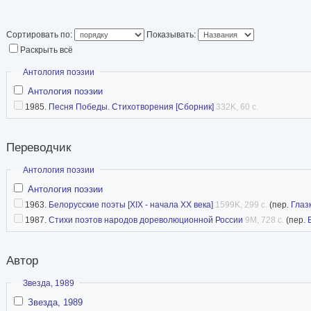
Сортировать по:
Показывать:
Раскрыть всё
Скрыть
Антология поэзии
Антология поэзии
1985.
Песня Победы. Стихотворения [Сборник]
332K, 60 с.
Переводчик
Скрыть
Антология поэзии
Антология поэзии
1963.
Белорусские поэты [XIX - начала XX века]
1599K, 299 с.
(пер.
Глаз
1987.
Стихи поэтов народов дореволюционной России
9M, 728 с.
(пер.
Автор
Скрыть
Звезда, 1989
Звезда, 1989