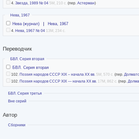
4.
Звезда, 1989 № 04
5M, 210 с.
(пер.
Астерман
)
Скрыть
Нева, 1967
Нева (журнал)
|
Нева, 1967
4.
Нева, 1967 № 04
13M, 234 с.
Переводчик
Скрыть
БВЛ. Серия вторая
БВЛ. Серия вторая
102.
Поэзия народов СССР XIX – начала XX вв.
5M, 570 с.
(пер.
Долмато
102.
Поэзия народов СССР XIX — начала XX вв.
17M, 862 с.
(пер.
Долма
Показать
БВЛ. Серия третья
Показать
Вне серий
Автор
Показать
Сборники