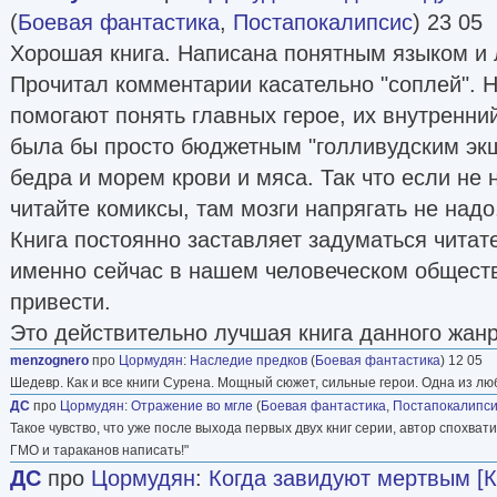
(
Боевая фантастика
,
Постапокалипсис
) 23 05
Хорошая книга. Написана понятным языком и л
Прочитал комментарии касательно "соплей". Но
помогают понять главных герое, их внутренний
была бы просто бюджетным "голливудским экш
бедра и морем крови и мяса. Так что если не н
читайте комиксы, там мозги напрягать не надо
Книга постоянно заставляет задуматься читате
именно сейчас в нашем человеческом обществ
привести.
Это действительно лучшая книга данного жанра
menzognero
про
Цормудян
:
Наследие предков
(
Боевая фантастика
) 12 05
Шедевр. Как и все книги Сурена. Мощный сюжет, сильные герои. Одна из лю
ДС
про
Цормудян
:
Отражение во мгле
(
Боевая фантастика
,
Постапокалипс
Такое чувство, что уже после выхода первых двух книг серии, автор спохвати
ГМО и тараканов написать!"
ДС
про
Цормудян
:
Когда завидуют мертвым [Кн