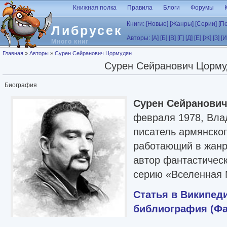
Перейти к основному содержанию
Книжная полка
Правила
Блоги
Форумы
Книги:
[Новые]
[Жанры]
[Серии]
[П
Либрусек
Авторы:
[А]
[Б]
[В]
[Г]
[Д]
[Е]
[Ж]
[З]
[И
Много книг
Вы здесь
Главная
»
Авторы
»
Сурен Сейранович Цормудян
Сурен Сейранович Цорму
Биография
Сурен Сейранови
февраля 1978, Влад
писатель армянско
работающий в жанр
автор фантастичес
серию «Вселенная 
Статья в Википед
библиография (Фа
(следить)
Самиздат