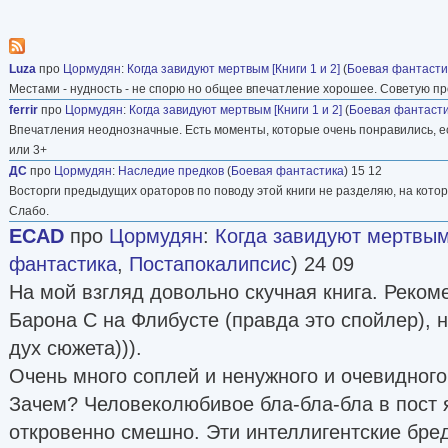
Luza
про
Цормудян
:
Когда завидуют мертвым [Книги 1 и 2]
(
Боевая фантасти
Местами - нудность - не спорю но общее впечатление хорошее. Советую пр
ferrir
про
Цормудян
:
Когда завидуют мертвым [Книги 1 и 2]
(
Боевая фантаст
Впечатления неоднозначные. Есть моменты, которые очень понравились, ест
или 3+
ДС
про
Цормудян
:
Наследие предков
(
Боевая фантастика
) 15 12
Восторги предыдущих ораторов по поводу этой книги не разделяю, на котор
Слабо.
ECAD
про
Цормудян
:
Когда завидуют мертвым 
фантастика
,
Постапокалипсис
) 24 09
На мой взгляд довольно скучная книга. Реком
Барона С на Флибусте (правда это спойлер), 
дух сюжета))).
Очень много соплей и ненужного и очевидного
Зачем? Человеколюбивое бла-бла-бла в пост
откровенно смешно. Эти интеллигентские бре