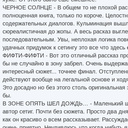
ЧЕРНОЕ СОЛНЦЕ - В общем то не плохой расс
полноценная книга, только по короче. Целост
содержательных диалогов. Кульминация вышла
сюреалистичная до жопы. А весь расказ выгл
последовательным. Увы, неплохая логика пов
удачных придумок к сетингу это все что здесь 
ФИФТИ-ФИФТИ - Вот это отличный рассказ про
бы не случайно в зону забрел. Очень выдержа
интересный сюжет... точнее финал. Отступлени
действуют вообще на легальной основе и ходя
Это досадно но без этого столь оригинальная 
бы.
В ЗОНЕ ОПЯТЬ ШЕЛ ДОЖДЬ… - Маленький ше
автор сетиг. Почти без сюжета. Просто два дн
как он красиво о всем рассказывает. Рассужда
очень приятно. Неудивлюсь что когда нибуть я