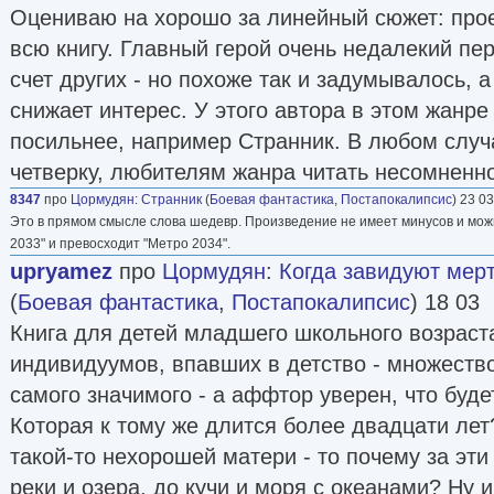
Оцениваю на хорошо за линейный сюжет: прое
всю книгу. Главный герой очень недалекий п
счет других - но похоже так и задумывалось, а
снижает интерес. У этого автора в этом жанре
посильнее, например Странник. В любом случ
четверку, любителям жанра читать несомненно
8347
про
Цормудян
:
Странник
(
Боевая фантастика
,
Постапокалипсис
) 23 03
Это в прямом смысле слова шедевр. Произведение не имеет минусов и мож
2033" и превосходит "Метро 2034".
upryamez
про
Цормудян
:
Когда завидуют мерт
(
Боевая фантастика
,
Постапокалипсис
) 18 03
Книга для детей младшего школьного возраст
индивидуумов, впавших в детство - множество
самого значимого - а аффтор уверен, что буд
Которая к тому же длится более двадцати лет
такой-то нехорошей матери - то почему за эти
реки и озера, до кучи и моря с океанами? Ну 