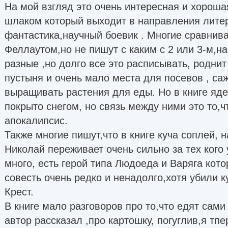
На мой взгляд это очень интересная и хороша
шлаком который выходит в направления лите
фантастика,научный боевик . Многие сравнива
Феллаутом,но не пишут с каким с 2 или 3-м,на
разные ,но долго все это расписывать, роднит 
пустыня и очень мало места для посевов , саж
выращивать растения для еды. Но в книге яде
покрыто снегом, но связь между ними это то,чт
апокалипсис.
Также многие пишут,что в книге куча соплей, н
Николай переживает очень сильно за тех кого 
много, есть герой типа Людоеда и Варяга кот
совесть очень редко и ненадолго,хотя убили к
Крест.
В книге мало разговоров про то,что едят сами 
автор рассказал ,про картошку, погуглив,я тпе