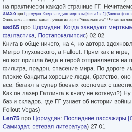
на практически каждой странице ГГ. Нечитаем
И.М.Х.О
про
Цормудян
:
Когда завидуют мертвым [Книги 1 и 2]
(
Боевая фанта
Очень сильная книга, самая лучшая из серии "Апокалиптика"!!! Читается лег
asd65
про
Цормудян
:
Когда завидуют мертвым 
фантастика
,
Постапокалипсис
) 02 02
Книга в обще ничего, на 4, но автора вдохно
Метро Глуховского, a Fallout. Прям как в игре,
но вот пришла беда и герой отправляется на 
фильтра, прадон, спасение мира. По дороге и
плохие бандиты хорошие люди, братство, оно 
все, бегают в супер боевых костюмах с шест
Как он лазер Гатлинга в книгу не воткнул?) Ну
баз и складов, где ГГ узнает об истории войн
Follout Vegas)
Len75
про
Цормудян
:
Последние пассажиры [
Самиздат, сетевая литература
) 27 01