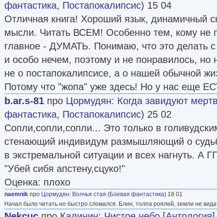
фантастика
,
Постапокалипсис
) 15 04
Отличная книга! Хороший язык, динамичный с
мысли. Читать ВСЕМ! Особенно тем, кому не 
главное - ДУМАТЬ. Понимаю, что это делать с
и особо нечем, поэтому и не понравилось, но 
не о постапокалипсисе, а о нашей обычной жиз
Потому что "жопа" уже здесь! Но у нас еще 
b.ar.s-81
про
Цормудян
:
Когда завидуют мертв
фантастика
,
Постапокалипсис
) 25 02
Сопли,сопли,сопли... Это только в голивудск
стенающий индивидум размышляющий о судьб
в экстремальной ситуации и всех нагнуть. А ГГ
"Убей сибя апстену,сцуко!"
Оценка: плохо
naemnik
про
Цормудян
:
Волчья стая
(
Боевая фантастика
) 18 01
Начал было читать но быстро сломался. Блин, толпа роялей, земли не видать
Nekcuc
про
Калинин
:
Чистое небо [Антология]