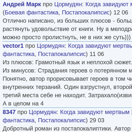
Андрей Марк
про
Цормудян
:
Когда завидуют 
(
Боевая фантастика
,
Постапокалипсис
) 12 06
Отлично написано, из больших плюсов - боль
растянуть удовольствие от книги. Ну а мело
можно просто пролистнуть, не в них же суть)))
vector1
про
Цормудян
:
Когда завидуют мертвы
фантастика
,
Постапокалипсис
) 11 06
Из плюсов: Грамотный язык и неплохой сюжет
Из минусов: Страдания героев о потерянном 
Понятно, автор прорисовывает героев в том чи
внутренних терзаний. Один взгрустнул, второй
третий места себе не находит. Затрахало(изви
А в целом на 4
8347
про
Цормудян
:
Когда завидуют мертвым [
фантастика
,
Постапокалипсис
) 29 03
Добротный роман из постапокалиптики. Автор 