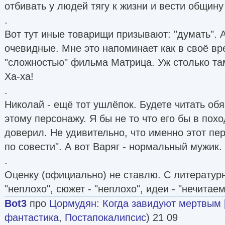
отбивать у людей тягу к жизни и вести общину
.
Вот тут иные товарищи призывают: "думать". 
очевидные. Мне это напоминает как в своё в
"сложностью" фильма Матрица. Уж столько там
Ха-ха!
.
Николай - ещё тот ушлёпок. Будете читать обя
этому персонажу. Я бы не то что его бы в похо
доверил. Не удивительно, что именно этот пе
по совести". А вот Варяг - нормальный мужик.
.
Оценку (официально) не ставлю. С литературн
"неплохо", сюжет - "неплохо", идеи - "нечитаем
Bot3
про
Цормудян
:
Когда завидуют мертвым [
фантастика
,
Постапокалипсис
) 21 09