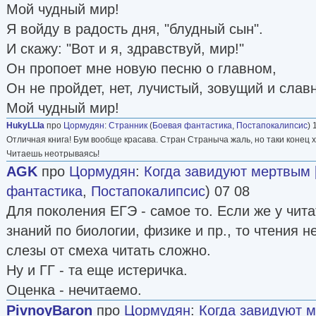
Мой чудный мир!
Я войду в радость дня, "блудный сын".
И скажу: "Вот и я, здравствуй, мир!"
Он пропоет мне новую песню о главном,
Он не пройдет, нет, лучистый, зовущий и слав
Мой чудный мир!
HukyLLIa
про
Цормудян
:
Странник
(
Боевая фантастика
,
Постапокалипсис
) 
Отличная книга! Бум вообще красава. Стран Страныча жаль, но таки конец х
Читаешь неотрываясь!
AGK
про
Цормудян
:
Когда завидуют мертвым [
фантастика
,
Постапокалипсис
) 07 08
Для поколения ЕГЭ - самое то. Если же у чит
знаний по биологии, физике и пр., то чтения н
слезы от смеха читать сложно.
Ну и ГГ - та еще истеричка.
Оценка - нечитаемо.
PivnoyBaron
про
Цормудян
:
Когда завидуют м