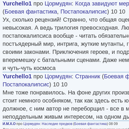
Yurchello1
про
Цормудян
:
Когда завидуют мер
(
Боевая фантастика
,
Постапокалипсис
) 10 10
Ух, сколько рецензий! Странно, что общая оце
невысокая. А ведь трилогия превосходная. Л
постапокалипсиса вообще - читать обязательно
постъядерный мир, интрига, жуткие мутанты, 
своими законами. Приключения героев, и под
вперемешку с батальными сценами. Даже нем
и чуть-чуть космоса
Yurchello1
про
Цормудян
:
Странник
(
Боевая ф
Постапокалипсис
) 10 10
Мне тоже понравилось. На фоне других произ
стоит немного особняком, так как здесь есть 
должное, с ним автор не переборщил - все в м
неподдельным живым интересом, на одном д
И.М.Х.О
про
Цормудян
:
Наследие предков
(
Боевая фантастика
) 08 09