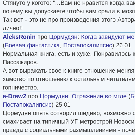
Стянуто у когото: "...Вам не нравится когда ва
почему вы допускаете чтобы вам срали в мозги
Так вот - это не про произведения этого Автор
лично!!
AleksRonin
про
Цормудян
:
Когда завидуют мер
(
Боевая фантастика
,
Постапокалипсис
) 26 01
Нормальная книга, есть и хуже. Понравилось 
Пассажиров.
А вот выражать свое к книге отношение меняя
хамство по отношению к остальным читателя
гопничество.
e-Drew2
про
Цормудян
:
Отражение во мгле
(
Б
Постапокалипсис
) 25 01
Цормудян опять сотворил шедевр, возможно 
смахивает на типичный УГ-метрострой Новоси
правда с социальными размышлениями - поче