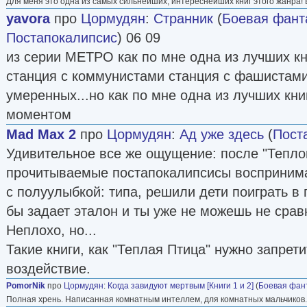
Для меня это одна из самых сильнейших, интереснейших книг этого жанра! 
yavora
про
Цормудян
:
Странник
(
Боевая фант
Постапокалипсис
) 06 09
из серии МЕТРО как по мне одна из лучших кн
станция с коммунистами станция с фашистами
умеренных...но как по мне одна из лучших кн
моментом
Mad Max 2
про
Цормудян
:
Ад уже здесь
(
Пост
Удивительное все же ощущение: после "Тепло
прочитываемые постапокалипсисы воспринимаю
с полуулыбкой: типа, решили дети поиграть в 
бы задает эталон и ты уже не можешь не срав
Неплохо, но...
Такие книги, как "Теплая Птица" нужно запрет
воздействие.
PomorNik
про
Цормудян
:
Когда завидуют мертвым [Книги 1 и 2]
(
Боевая фан
Полная хрень. Написанная комнатным интеллем, для комнатных мальчиков.