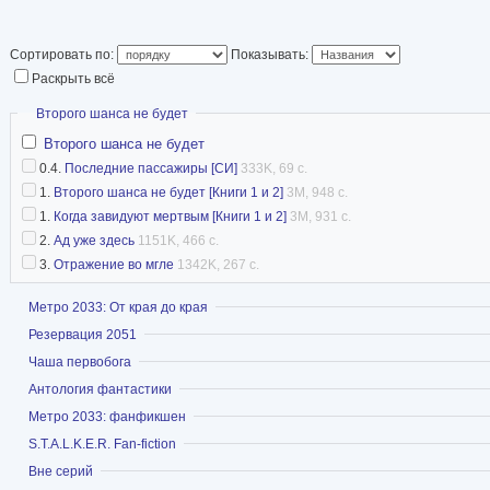
Сортировать по:
Показывать:
Раскрыть всё
Скрыть
Второго шанса не будет
Второго шанса не будет
0.4.
Последние пассажиры [СИ]
333K, 69 с.
1.
Второго шанса не будет [Книги 1 и 2]
3M, 948 с.
1.
Когда завидуют мертвым [Книги 1 и 2]
3M, 931 с.
2.
Ад уже здесь
1151K, 466 с.
3.
Отражение во мгле
1342K, 267 с.
Показать
Метро 2033: От края до края
Показать
Резервация 2051
Показать
Чаша первобога
Показать
Антология фантастики
Показать
Метро 2033: фанфикшен
Показать
S.T.A.L.K.E.R. Fan-fiction
Показать
Вне серий