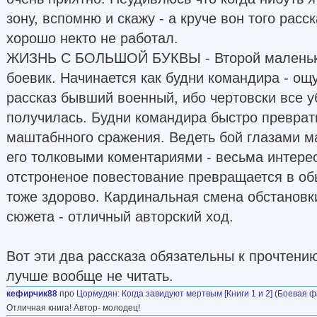
зону, вспомню и скажу - а круче вон того расск
хорошо некто не работал.
ЖИЗНЬ С БОЛЬШОЙ БУКВЫ - Второй маленьк
боевик. Начинается как будни командира - ощ
рассказ бывший военный, ибо чертовски все у
получилась. Будни командира быстро преврат
маштабнного сражения. Ведеть бой глазами ма
его толковыми коментариями - весьма интере
отстроненое повестование превращается в об
тоже здорово. Кардинальная смена обстановки
сюжета - отличный авторский ход.
Вот эти два рассказа обязательны к прочтению
лучше вообще не читать.
кефирчик88
про
Цормудян
:
Когда завидуют мертвым [Книги 1 и 2]
(
Боевая ф
Отличная книга! Автор- молодец!