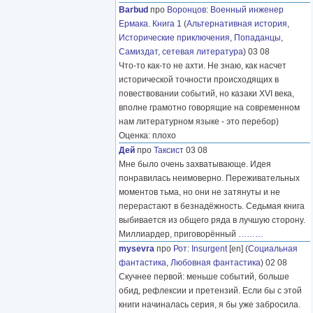
Barbud
про
Воронцов
:
Военный инженер
Ермака. Книга 1
(
Альтернативная история
,
Исторические приключения
,
Попаданцы
,
Самиздат, сетевая литература
) 03 08
Что-то как-то не ахти. Не знаю, как насчет
исторической точности происходящих в
повествовании событий, но казаки XVI века,
вполне грамотно говорящие на современном
нам литературном языке - это перебор)
Оценка: плохо
Дей
про
Таксист
03 08
Мне было очень захватывающе. Идея
понравилась неимоверно. Переживательных
моментов тьма, но они не затянуты и не
перерастают в безнадёжность. Седьмая книга
выбивается из общего ряда в лучшую сторону.
Миллиардер, приговорённый
………
mysevra
про
Рот
:
Insurgent
[en] (
Социальная
фантастика
,
Любовная фантастика
) 02 08
Скучнее первой: меньше событий, больше
обид, рефлексии и претензий. Если бы с этой
книги начиналась серия, я бы уже забросила.