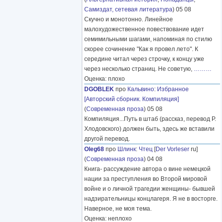
Самиздат, сетевая литература
) 05 08
Скучно и монотонно. Линейное
малохудожественное повествование идет
семимильными шагами, напоминая по стилю
скорее сочинение "Как я провел лето". К
середине читал через строчку, к концу уже
через несколько страниц. Не советую,
………
Оценка: плохо
DGOBLEK
про
Кальвино
:
Избранное
[Авторский сборник. Компиляция]
(
Современная проза
) 05 08
Компиляция...Путь в штаб (рассказ, перевод Р.
Хлодовского) должен быть, здесь же вставили
другой перевод.
Oleg68
про
Шлинк
:
Чтец
[
Der Vorleser
ru]
(
Современная проза
) 04 08
Книга- рассуждение автора о вине немецкой
нации за преступления во Второй мировой
войне и о личной трагедии женщины- бывшей
надзирательницы концлагеря. Я не в восторге.
Наверное, не моя тема.
Оценка: неплохо