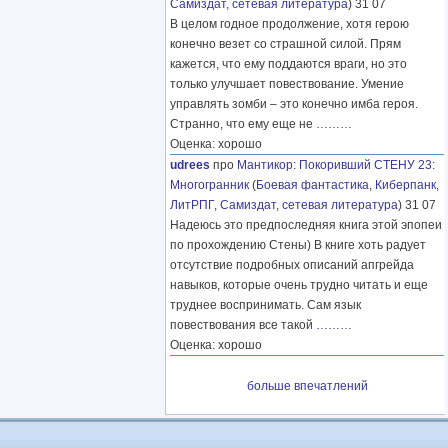
Самиздат, сетевая литература
) 31 07
В целом годное продолжение, хотя герою
конечно везет со страшной силой. Прям
кажется, что ему поддаются враги, но это
только улучшает повествование. Умение
управлять зомби – это конечно имба героя.
Странно, что ему еще не
………
Оценка: хорошо
udrees
про
Мантикор
:
Покоривший СТЕНУ 23:
Многогранник
(
Боевая фантастика
,
Киберпанк
,
ЛитРПГ
,
Самиздат, сетевая литература
) 31 07
Надеюсь это предпоследняя книга этой эпопеи
по прохождению Стены) В книге хоть радует
отсутствие подробных описаний апгрейда
навыков, которые очень трудно читать и еще
труднее воспринимать. Сам язык
повествования все такой
………
Оценка: хорошо
больше впечатлений