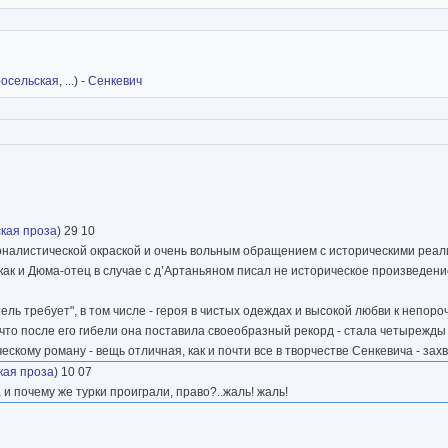
осельская
, ...) -
Сенкевич
кая проза
) 29 10
оналистической окраской и очень вольным обращением с историческими реалия
ак и Дюма-отец в случае с д’Артаньяном писал не историческое произведение,
ь требует", в том числе - героя в чистых одеждах и высокой любви к непоро
что после его гибели она поставила своеобразный рекорд - стала четырежды 
нческому роману - вещь отличная, как и почти все в творчестве Сенкевича - за
кая проза
) 10 07
 и почему же турки проиграли, право?..жаль! жаль!