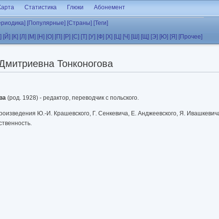
Карта
Статистика
Глюки
Абонемент
ериодика]
[Популярные]
[Страны]
[Теги]
]
[Й]
[К]
[Л]
[М]
[Н]
[О]
[П]
[Р]
[С]
[Т]
[У]
[Ф]
[Х]
[Ц]
[Ч]
[Ш]
[Щ]
[Э]
[Ю]
[Я]
[Прочее]
Дмитриевна Тонконогова
ва
(род. 1928) - редактор, переводчик с польского.
оизведения Ю.-И. Крашевского, Г. Сенкевича, Е. Анджеевского, Я. Ивашкевич
ственность.