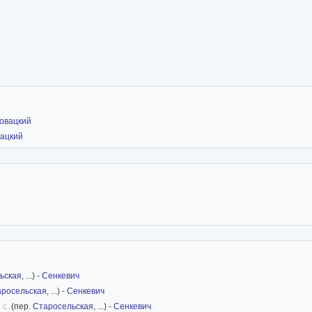
овацкий
вацкий
ьская
, ...) -
Сенкевич
аросельская
, ...) -
Сенкевич
 с.
(пер.
Старосельская
, ...) -
Сенкевич