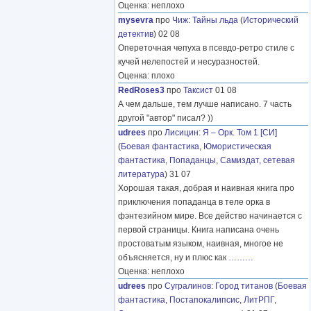
Оценка: неплохо
mysevra
про
Чиж
:
Тайны льда
(
Исторический
детектив
) 02 08
Опереточная чепуха в псевдо-ретро стиле с
кучей нелепостей и несуразностей.
Оценка: плохо
RedRoses3
про
Таксист
01 08
А чем дальше, тем лучше написано. 7 часть
другой "автор" писал? ))
udrees
про
Лисицин
:
Я – Орк. Том 1 [СИ]
(
Боевая фантастика
,
Юмористическая
фантастика
,
Попаданцы
,
Самиздат, сетевая
литература
) 31 07
Хорошая такая, добрая и наивная книга про
приключения попаданца в теле орка в
фэнтезийном мире. Все действо начинается с
первой страницы. Книга написана очень
простоватым языком, наивная, многое не
объясняется, ну и плюс как
………
Оценка: неплохо
udrees
про
Сугралинов
:
Город титанов
(
Боевая
фантастика
,
Постапокалипсис
,
ЛитРПГ
,