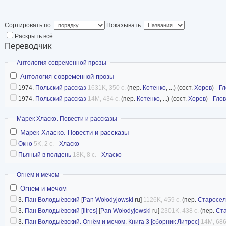
Сортировать по:
Показывать:
Раскрыть всё
Переводчик
Скрыть
Антология современной прозы
Антология современной прозы
1974.
Польский рассказ
1631K, 350 с.
(пер.
Котенко
, ...) (сост.
Хорев
) -
Гл
1974.
Польский рассказ
14M, 434 с.
(пер.
Котенко
, ...) (сост.
Хорев
) -
Гло
Скрыть
Марек Хласко. Повести и рассказы
Марек Хласко. Повести и рассказы
Окно
5K, 2 с.
-
Хласко
Пьяный в полдень
18K, 8 с.
-
Хласко
Скрыть
Огнем и мечом
Огнем и мечом
3.
Пан Володыёвский
[
Pan Wołodyjowski
ru]
1126K, 459 с.
(пер.
Старосел
3.
Пан Володыёвский [litres]
[
Pan Wołodyjowski
ru]
2301K, 438 с.
(пер.
Ст
3.
Пан Володыёвский. Огнём и мечом. Книга 3 [сборник Литрес]
14M, 686