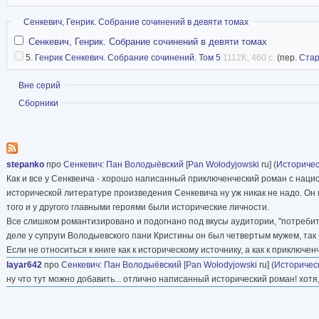
Скрыть
Сенкевич, Генрик. Собрание сочинений в девяти томах
Сенкевич, Генрик. Собрание сочинений в девяти томах
5.
Генрик Сенкевич. Собрание сочинений. Том 5
1112K, 460 с.
(пер.
Стар
Показать
Вне серий
Показать
Сборники
stepanko
про
Сенкевич
:
Пан Володыёвский
[
Pan Wołodyjowski
ru] (
Историчес
Как и все у Сенквеича - хорошо написанный приключенческий роман с наци
исторической литературе произведения Сенкевича ну уж никак не надо. Он к
того и у другого главными героями были исторические личности.
Все слишком романтизировано и подогнано под вкусы аудитории, "потребител
деле у супруги Володыевского пани Кристины он был четвертым мужем, так 
Если не относиться к книге как к историческому источнику, а как к приключе
layar642
про
Сенкевич
:
Пан Володыёвский
[
Pan Wołodyjowski
ru] (
Историчес
ну что тут можно добавить... отлично написанный исторический роман! хотя,