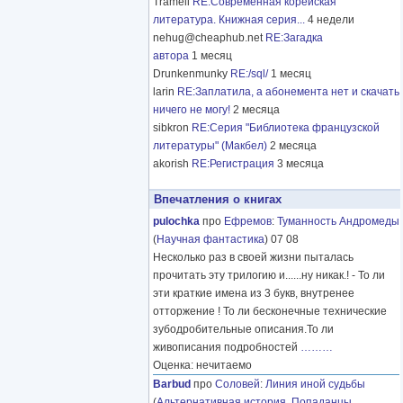
Tramell
RE:Современная корейская
литература. Книжная серия...
4 недели
nehug@cheaphub.net
RE:Загадка
автора
1 месяц
Drunkenmunky
RE:/sql/
1 месяц
larin
RE:Заплатила, а абонемента нет и скачать
ничего не могу!
2 месяца
sibkron
RE:Серия "Библиотека французской
литературы" (Макбел)
2 месяца
akorish
RE:Регистрация
3 месяца
Впечатления о книгах
pulochka
про
Ефремов
:
Туманность Андромеды
(
Научная фантастика
) 07 08
Несколько раз в своей жизни пыталась
прочитать эту трилогию и......ну никак.! - То ли
эти краткие имена из 3 букв, внутренее
отторжение ! То ли бесконечные технические
зубодробительные описания.То ли
живописания подробностей
………
Оценка: нечитаемо
Barbud
про
Соловей
:
Линия иной судьбы
(
Альтернативная история
,
Попаданцы
,