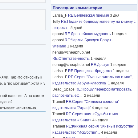
Последние комментарии
Larisa_F
RE:Беляевская премия
3 дня
Telly
RE:Подайте бедному копеечку на книжку с
литреса...
5 дней
epoost
RE:Древнейшая мудрость
1 неделя
epoost
RE:Чарльз Брокден Браун -
Wieland
1 неделя
nehug@cheaphub.net
RE:Ответственность.
1 неделя
nehug@cheaphub.net
RE:Доступ
1 неделя
Larisa_F
RE:Принцесса-бродяжка
1 неделя
Larisa_F
RE:Серия "Очень прикольная книга",
ми. Так что относить к
издательство Азбука-классика
1 неделя
 а "по мотивам", хотя и у
Dead_Space
RE:Прошу переформатировать,
распознать, etc...
2 недели
чной паненке. А на самом
Tramell
RE:Серия "Символы времени"
вдовой...
издательства "Аграф"
4 недели
хватывает капитально.
Tramell
RE:Серия книг «Судьбы книг»
издательства «Книга»
4 недели
Tramell
RE:Книжная серия "Жизнь в искусстве"
издательство "Искусство"...
4 недели