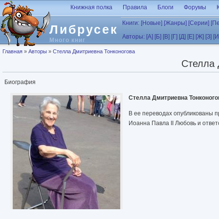
Перейти к основному содержанию
Книжная полка
Правила
Блоги
Форумы
Книги:
[Новые]
[Жанры]
[Серии]
[П
Либрусек
Авторы:
[А]
[Б]
[В]
[Г]
[Д]
[Е]
[Ж]
[З]
[И
Много книг
Вы здесь
Главная
»
Авторы
»
Стелла Дмитриевна Тонконогова
Стелла 
Биография
Стелла Дмитриевна Тонконого
В ее переводах опубликованы пр
Иоанна Павла II Любовь и ответ