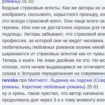
романы
) 01 02
Бедные страховые агенты. Как же авторы их н
изобразить скользкого, корыстного проныру, к
это всегда страховой агент. Они чаще всего 
героинь. Или они не достаточно хороши для г
подлецы. Авторы забывают, что страховой аге
профессия, за которой они не видят человека.
любительниц любовных романов возник некий 
шарахаются от страховых агентов как от чумы
Теперь о книге. Не знаю двойник ли это. Но мог
плохая, хотя ничем выдающимся не отличаетс
сказка о Золушке переделанная на современ
nevska
про
Митчелл
:
Льдинка на ладони
(
Сов
романы
,
Короткие любовные романы
) 25 01
ну и хрень..такое чувство, что автор начинала
продолжала дня через 3 и к тому моменту во