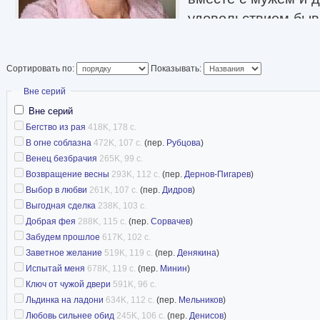
удовольствием быва
никогда не хотела у
Хелен познакомилас
Сортировать по:
Показывать:
было всего шестнад
Скрыть
Вне серий
тридцать пять лет 
Вне серий
прежнему такие же теплые. У них трое детей 
Бегство из рая
418K, 178 с.
домашних животных.
В огне соблазна
472K, 107 с.
(пер.
Рубцова
)
Хелен начала писать первый роман в 1990 год
Венец безбрачия
265K, 99 с.
Возвращение весны
293K, 112 с.
(пер.
Дернов-Пигарев
)
сорокового дня рождения! Она поняла, что д
Выбор в любви
261K, 107 с.
(пер.
Дидров
)
(написать книгу и научиться водить) слишком 
Выгодная сделка
238K, 103 с.
мечтами, и решила, что пора изменить жизнь.
Добрая фея
288K, 115 с.
(пер.
Сорвачев
)
Ее первый роман был принят не сразу, к этом
Забудем прошлое
617K, 102 с.
Заветное желание
519K, 119 с.
(пер.
Денякина
)
Брукс уже успела исполниться: она получила 
Испытай меня
678K, 119 с.
(пер.
Минин
)
Но после издания первого романа Брукс сраз
Ключ от чужой двери
591K, 96 с.
признание. Теперь количество романов, напи
Льдинка на ладони
634K, 112 с.
(пер.
Мельников
)
«Harlequin Enterprises Limited», почти превыси
Любовь сильнее обид
245K, 106 с.
(пер.
Денисов
)