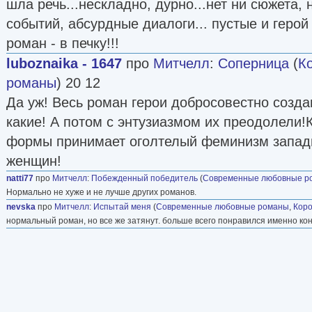
шла речь...нескладно, дурно...нет ни сюжета, 
событий, абсурдные диалоги... пустые и герой 
роман - в печку!!!
luboznaika - 1647
про
Митчелл
:
Соперница
(
К
романы
) 20 12
Да уж! Весь роман герои добросовестно созд
какие! А потом с энтузиазмом их преодолели
формы принимает оголтелый феминизм запад
женщин!
natti77
про
Митчелл
:
Побежденный победитель
(
Современные любовные р
Нормально не хуже и не лучше других романов.
nevska
про
Митчелл
:
Испытай меня
(
Современные любовные романы
,
Кор
нормальный роман, но все же затянут. больше всего понравился именно кон