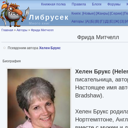
Перейти к основному содержанию
Книжная полка
Правила
Блоги
Форумы
Книги:
[Новые]
[Жанры]
[Серии]
[П
Либрусек
Авторы:
[А]
[Б]
[В]
[Г]
[Д]
[Е]
[Ж]
[З]
[И
Много книг
Вы здесь
Главная
»
Авторы
»
Фрида Митчелл
Фрида Митчелл
Псевдоним автора
Хелен Брукс
Биография
Хелен Брукс (Hele
писательница, авт
Настоящее имя авто
Bradshaw).
Хелен Брукс родил
Нортгемптоне, Англ
вместе с мужем и д