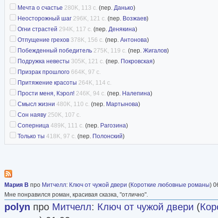
Мечта о счастье
280K, 113 с.
(пер.
Данько
)
Она находит время для всего – прогулок с м
Неосторожный шаг
296K, 121 с.
(пер.
Возжаев
)
любимцев, кино и театра, чтения, плавания и
Огни страстей
294K, 117 с.
(пер.
Денякина
)
Теперь Хелен все время посвящает творчеству
Отпущение грехов
378K, 156 с.
(пер.
Антонова
)
Побежденный победитель
275K, 119 с.
(пер.
Жигалов
)
приносит ей много радости. Иногда ее герои 
Подружка невесты
305K, 121 с.
(пер.
Покровская
)
вести себя будто живые!
Призрак прошлого
664K, 97 с.
источник
Притяжение красоты
264K, 114 с.
Прости меня, Кэрол!
246K, 94 с.
(пер.
Налепина
)
Смысл жизни
480K, 110 с.
(пер.
Мартынова
)
Сон наяву
250K, 107 с.
Соперница
489K, 111 с.
(пер.
Рагозина
)
Только ты
418K, 97 с.
(пер.
Полонский
)
Мария В
про
Митчелл
:
Ключ от чужой двери
(
Короткие любовные романы
) 0
Мне понравился роман, красивая сказка, "отлично".
polyn
про
Митчелл
:
Ключ от чужой двери
(
Кор