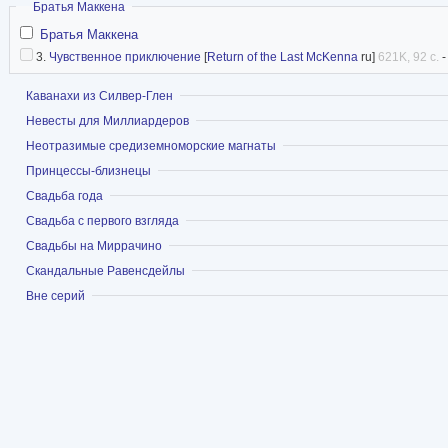
Скрыть
Братья Маккена
Братья Маккена
3.
Чувственное приключение
[
Return of the Last McKenna
ru]
621K, 92 с.
Показать
Каванахи из Силвер-Глен
Показать
Невесты для Миллиардеров
Показать
Неотразимые средиземноморские магнаты
Показать
Принцессы-близнецы
Показать
Свадьба года
Показать
Свадьба с первого взгляда
Показать
Свадьбы на Миррачино
Показать
Скандальные Равенсдейлы
Показать
Вне серий