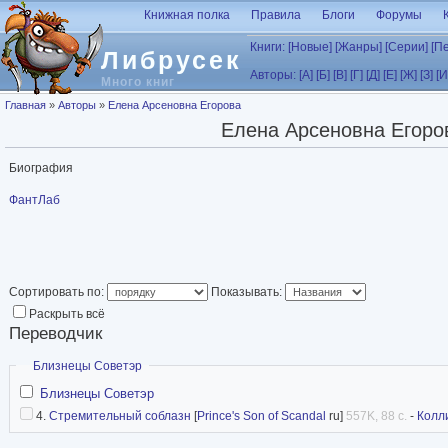
Перейти к основному содержанию
Книжная полка
Правила
Блоги
Форумы
Книги:
[Новые]
[Жанры]
[Серии]
[П
Либрусек
Авторы:
[А]
[Б]
[В]
[Г]
[Д]
[Е]
[Ж]
[З]
[И
Много книг
Вы здесь
Главная
»
Авторы
»
Елена Арсеновна Егорова
Елена Арсеновна Егоро
Биография
ФантЛаб
Сортировать по:
Показывать:
Раскрыть всё
Переводчик
Скрыть
Близнецы Советэр
Близнецы Советэр
4.
Стремительный соблазн
[
Prince's Son of Scandal
ru]
557K, 88 с.
-
Колл